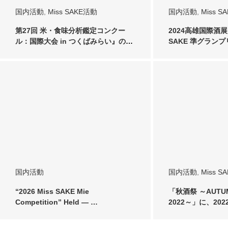
国内活動
,
Miss SAKE活動
国内活動
,
Miss S
第27回 米・食味分析鑑定コンクー
2024高雄国際酒展に
ル：国際大会 in つくばみらい』の2
SAKE 準グラン
日目表彰…
加…
国内活動
国内活動
,
Miss S
“2026 Miss SAKE Mie
「秋酒祭 ～AUTUM
Competition” Held — …
2022～」に、2022