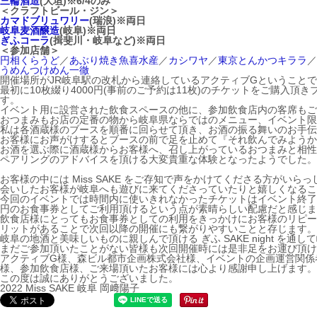
三輪酒造
(大垣)※6/4のみ
＜クラフトビール・ジン＞
カマドブリュワリー
(瑞浪)※両日
岐阜麦酒醸造
(岐阜)※両日
ぎふコーラ
(揖斐川・岐阜など)※両日
＜参加店舗＞
円相くらうど
／
あぶり焼き魚喜水産
／
カシワヤ
／
東京とんかつキララ
／
うめんつけめん一徹
開催場所がJR岐阜駅の改札から連絡しているアクティブGということ
最初に10枚綴り4000円(事前のご予約は11枚)のチケットをご購入
す。
イベント用に設営された飲食スペースの他に、参加飲食店内の客席もご
おつまみもお店の定番の物から岐阜県ならではのメニュー、イベント限
私は各酒蔵様のブースを順番に回らせて頂き、お酒の振る舞いのお手伝
お客様にお声がけするとブースの前で足を止めて『それ飲んでみようか
お酒を選ぶ際に酒蔵様からお客様へ、召し上がっているおつまみと相性
ペアリングのアドバイスを頂ける大変貴重な体験となったようでした。
お客様の中には Miss SAKE をご存知で声をかけてくださる方が
会いしたお客様が岐阜へも遊びに来てくださっていたりと嬉しくなるこ
今回のイベントでは時間内に使いきれなかったチケットはイベント終了翌日
円のお食事券としてご利用頂けるという点が素晴らしい配慮だと感じま
飲食店様にとってもお食事券としての利用をきっかけにお客様のリピー
リットがあることで次回以降の開催にも繋がりやすいことと存じます。
岐阜の地酒と美味しいものに親しんで頂ける ぎふ SAKE night を
まだご参加頂いたことがない皆様も次回開催時には是非足をお運び頂け
アクティブG様、森ビル都市企画株式会社様、イベントの企画運営関係
様、参加飲食店様、ご来場頂いたお客様には心より感謝申し上げます。
この度は誠にありがとうございました。
2022 Miss SAKE 岐阜 岡﨑陽子