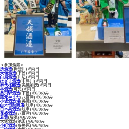
＜参加酒蔵＞
所酒造
(揖斐川)※両日
天領酒造
(下呂)※両日
白扇酒造
(川辺)※両日
はざま酒造
(中津川)※両日
御代桜醸造
(美濃加茂)※両日
林酒造
(可児)※両日
奥飛騨酒造
(下呂)※6/3のみ
蔵元やまだ
(八百津)※6/3のみ
小坂酒造場
(美濃)※6/3のみ
白木恒助商店
(岐阜)※6/3のみ
日本泉酒造
(岐阜)※6/3のみ
花盛酒造
(八百津)※6/3のみ
若葉
(瑞浪)※6/3のみ
大塚酒造(池田)※6/4のみ
小町酒造
(各務原)※6/4のみ