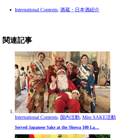
International Contents
,
酒蔵・日本酒紹介
関連記事
International Contents
,
国内活動
,
Miss SAKE活動
Served Japanese Sake at the Showa 100 La…