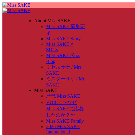
About Miss SAKE
Miss SAKE 募集要
項
Miss SAKE Story
Miss SAKE ×
SDGs
Miss SAKE 公式
Blog
ミセスサケ / Mrs
SAKE
ミスターサケ / Mr
SAKE
Miss SAKE
歴代 Miss SAKE
VOICE 〜なぜ
Miss SAKEに応募
したのか？〜
Miss SAKE Family
2026 Miss SAKE
International