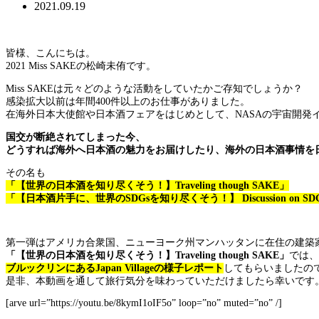
2021.09.19
皆様、こんにちは。
2021 Miss SAKEの松崎未侑です。
Miss SAKEは元々どのような活動をしていたかご存知でしょうか？
感染拡大以前は年間400件以上のお仕事がありました。
在海外日本大使館や日本酒フェアをはじめとして、NASAの宇宙開
国交が断絶されてしまった今、
どうすれば海外へ日本酒の魅力をお届けしたり、海外の日本酒事情を日本の皆様
その名も
「【世界の日本酒を知り尽くそう！】Traveling though SAKE」
「【日本酒片手に、世界のSDGsを知り尽くそう！】 Discussion on SDGs
第一弾はアメリカ合衆国、ニューヨーク州マンハッタンに在住の建築
「【世界の日本酒を知り尽くそう！】Traveling though SAKE」
では、
ブルックリンにあるJapan Villageの様子レポート
してもらいましたの
是非、本動画を通して旅行気分を味わっていただけましたら幸いです
[arve url=”https://youtu.be/8kymI1oIF5o” loop=”no” muted=”no” /]