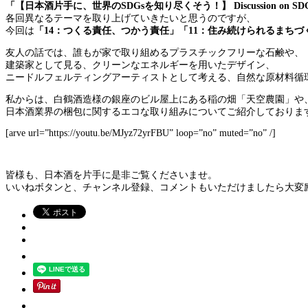
「【日本酒片手に、世界のSDGsを知り尽くそう！】 Discussion on SDGs
各回異なるテーマを取り上げていきたいと思うのですが、
今回は
「14：つくる責任、つかう責任」「11：住み続けられるまちづ
友人の話では、誰もが家で取り組めるプラスチックフリーな石鹸や、
建築家として見る、クリーンなエネルギーを用いたデザイン、
ニードルフェルティングアーティストとして考える、自然な原材料循
私からは、白鶴酒造様の銀座のビル屋上にある稲の畑「天空農園」や
日本酒業界の梱包に関するエコな取り組みについてご紹介しておりま
[arve url=”https://youtu.be/MJyz72yrFBU” loop=”no” muted=”no” /]
皆様も、日本酒を片手に是非ご覧くださいませ。
いいねボタンと、チャンネル登録、コメントもいただけましたら大変