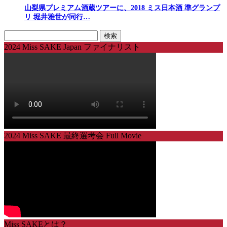
山梨県プレミアム酒蔵ツアーに、2018 ミス日本酒 準グランプ
リ 堀井雅世が同行…
検
索:
2024 Miss SAKE Japan ファイナリスト
2024 Miss SAKE 最終選考会 Full Movie
Miss SAKEとは？