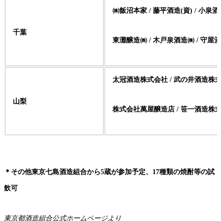
㈱飯沼本家 / 藤平酒造(資) / 小泉
千葉
東灘醸造㈱ / 木戸泉酒造㈱ / 守屋酒
太冠酒造株式会社 / 武の井酒造株式
山梨
株式会社萬屋醸造店 / 笹一酒造株式
＊その他東京七島酒造組合から5蔵が参加予定、17種類の焼酎等の試
飲可
東京都酒造組合公式ホームページより