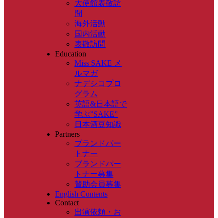
大使館表敬訪
問
海外活動
国内活動
表敬訪問
Education
Miss SAKE メ
ルマガ
ナデシコプロ
グラム
英語&日本語で
学ぶ”SAKE”
日本酒豆知識
Partners
ブランドパー
トナー
ブランドパー
トナー募集
賛助会員募集
English Contents
Contact
出演依頼・お