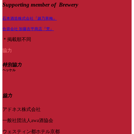
Supporting member of Brewery
石本酒造株式会社『越乃寒梅』
合資会社 加藤吉平商店『梵』
＊掲載順不同
協力
特別協力
ヘッケル
協力
アドネス株式会社
一般社団法人awa酒協会
ウェスティン都ホテル京都