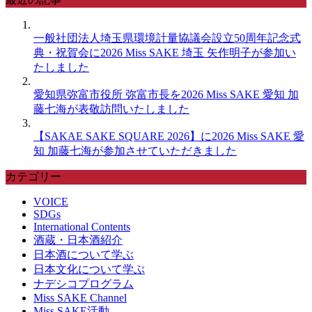
一般社団法人埼玉県環境計量協議会設立50周年記念式
典・祝賀会に2026 Miss SAKE 埼玉 矢作明子が参加い
たしました
愛知県弥富市役所 弥富市長を2026 Miss SAKE 愛知 加
藤七海が表敬訪問いたしました
【SAKAE SAKE SQUARE 2026】に2026 Miss SAKE 愛
知 加藤七海が参加させていただきました
カテゴリー
VOICE
SDGs
International Contents
酒蔵・日本酒紹介
日本酒について学ぶ
日本文化について学ぶ
ナデシコプログラム
Miss SAKE Channel
Miss SAKE活動