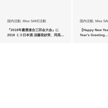
国内活動
,
Miss SAKE活動
国内活動
,
Miss S
『2018年慶應連合三田会大会』に
【Happy New Ye
2018 ミス日本酒 須藤亜紗実、同高知
Year’s Greeting
代表 …