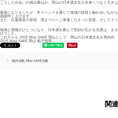
こうした出会いの積み重ねが、岡山の日本酒文化を未来へつなぐ大き
最後になりましたが、本イベントを通じて地域の皆様と触れ合いながら
感謝申し上げます。
また、白菊酒造の皆様、酒まつりへご来場くださった皆様、そしてイベ
地域と酒蔵がひとつになり、日本酒を囲んで笑顔が広がる光景は、まさ
日でした。
これからも 2025 Miss SAKE 岡山として、岡山の日本酒文化を
2025 Miss SAKE 岡山 船戸相華
国内活動
,
Miss SAKE活動
関