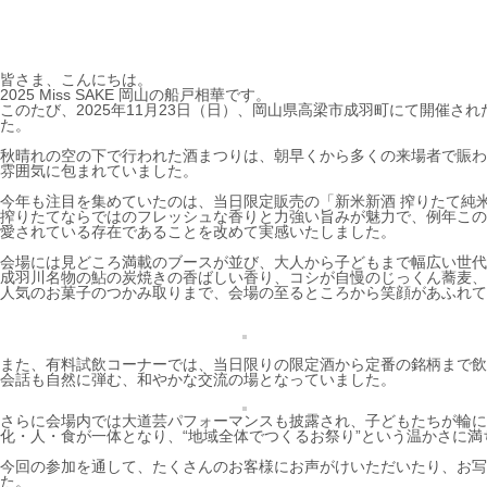
皆さま、こんにちは。
2025 Miss SAKE 岡山の船戸相華です。
このたび、2025年11月23日（日）、岡山県高梁市成羽町にて開催
た。
秋晴れの空の下で行われた酒まつりは、朝早くから多くの来場者で賑わ
雰囲気に包まれていました。
今年も注目を集めていたのは、当日限定販売の「新米新酒 搾りたて純
搾りたてならではのフレッシュな香りと力強い旨みが魅力で、例年この
愛されている存在であることを改めて実感いたしました。
会場には見どころ満載のブースが並び、大人から子どもまで幅広い世代
成羽川名物の鮎の炭焼きの香ばしい香り、コシが自慢のじっくん蕎麦、
人気のお菓子のつかみ取りまで、会場の至るところから笑顔があふれて
また、有料試飲コーナーでは、当日限りの限定酒から定番の銘柄まで飲
会話も自然に弾む、和やかな交流の場となっていました。
さらに会場内では大道芸パフォーマンスも披露され、子どもたちが輪に
化・人・食が一体となり、“地域全体でつくるお祭り”という温かさに満
今回の参加を通して、たくさんのお客様にお声がけいただいたり、お写
た。