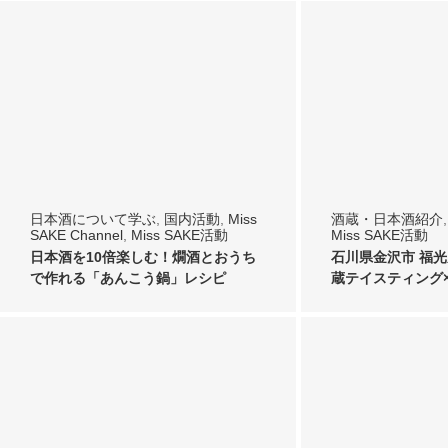
日本酒について学ぶ
,
国内活動
,
Miss
酒蔵・日本酒紹介
SAKE Channel
,
Miss SAKE活動
Miss SAKE活動
日本酒を10倍楽しむ！燗酒とおうち
石川県金沢市 福
で作れる「あんこう鍋」レシピ
蔵テイスティング×M
催さ…