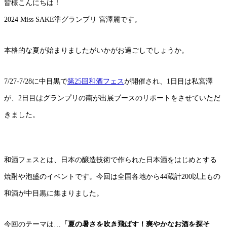
皆様こんにちは！
2024 Miss SAKE準グランプリ 宮澤麗です。
本格的な夏が始まりましたがいかがお過ごしでしょうか。
7/27-7/28に中目黒で
第25回和酒フェス
が開催され、1日目は私宮澤
が、2日目はグランプリの南が出展ブースのリポートをさせていただ
きました。
和酒フェスとは、日本の醸造技術で作られた日本酒をはじめとする
焼酎や泡盛のイベントです。今回は全国各地から44蔵計200以上もの
和酒が中目黒に集まりました。
今回のテーマは…
「夏の暑さを吹き飛ばす！爽やかなお酒を探そ