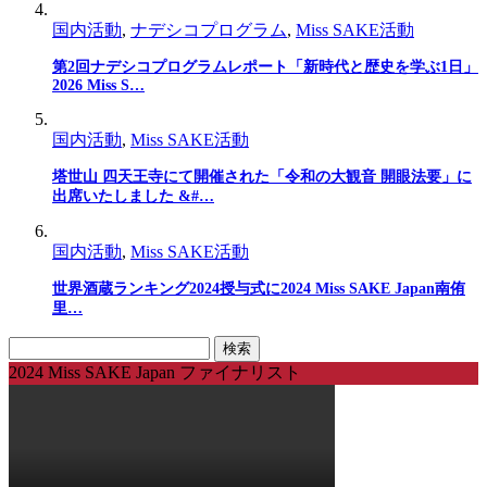
国内活動
,
ナデシコプログラム
,
Miss SAKE活動
第2回ナデシコプログラムレポート「新時代と歴史を学ぶ1日」
2026 Miss S…
国内活動
,
Miss SAKE活動
塔世山 四天王寺にて開催された「令和の大観音 開眼法要」に
出席いたしました &#…
国内活動
,
Miss SAKE活動
世界酒蔵ランキング2024授与式に2024 Miss SAKE Japan南侑
里…
検
索:
2024 Miss SAKE Japan ファイナリスト