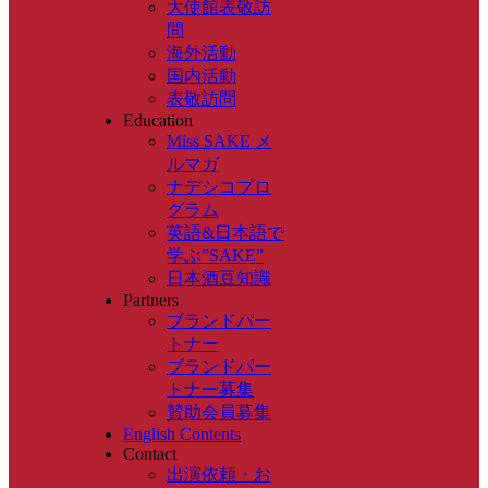
大使館表敬訪
問
海外活動
国内活動
表敬訪問
Education
Miss SAKE メ
ルマガ
ナデシコプロ
グラム
英語&日本語で
学ぶ”SAKE”
日本酒豆知識
Partners
ブランドパー
トナー
ブランドパー
トナー募集
賛助会員募集
English Contents
Contact
出演依頼・お