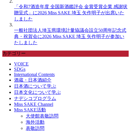
「令和7酒造年度 全国新酒鑑評会 金賞受賞企業 感謝状
贈呈式」に2026 Miss SAKE 埼玉 矢作明子が出席いた
しました
一般社団法人埼玉県環境計量協議会設立50周年記念式
典・祝賀会に2026 Miss SAKE 埼玉 矢作明子が参加い
たしました
カテゴリー
VOICE
SDGs
International Contents
酒蔵・日本酒紹介
日本酒について学ぶ
日本文化について学ぶ
ナデシコプログラム
Miss SAKE Channel
Miss SAKE活動
大使館表敬訪問
海外活動
表敬訪問