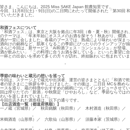
皆さま、こんにちは。2025 Miss SAKE Japan 館農知里です。
今回、11月8日(土)・9日(日)の二日間にわたって開催された「第30回 
ていただきました。
和酒フェスについて
「和酒フェス」は、東京と大阪を拠点に年3回（春・夏・秋）開催され
のテーマは、「年末年始にオススメのお酒を探そう！秋あがり、燗酒、プ
酒が一堂に会しました。各蔵のブースでは、熟成により味わいが深まっ
酒向けの銘柄など、肌寒くなるこの季節にぴったりのラインアップが揃
さらに今回は、新サービス「AI和酒フェス・コンシェルジュ」が登場
酒が飲みたい」「この料理に合うお酒を探している」といった要望に合
一杯との出会いを求めて多くの方々が訪れ、終始賑わいに包まれていま
季節の味わいと蔵元の想いを巡って
今回は、ステージ上で蔵元や出演者、運営の皆さまとともに「和酒で乾杯！
者の皆さまにご挨拶を申し上げました。その後は、二日目 MCを務め
ースを巡り、蔵の特徴やおすすめの銘柄についてインタビューさせてい
回は搾りたての「新酒」や秋限定「ひやおろし」など、季節ならではの
わいを楽しまれていました。
今回出店された酒造様は、以下の通りです。
【出店酒造一覧（都道府県順）】
一ノ蔵（宮城県）／
秋田銘醸（秋田県）／
木村酒造（秋田県）／
米鶴酒造（山形県）／
六歌仙（山形県）／
須藤本家（茨城県）／