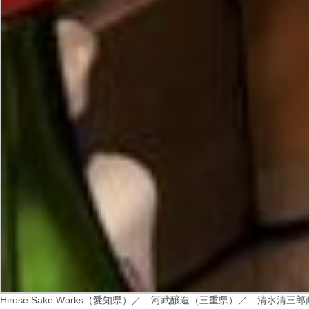
Hirose Sake Works（愛知県）／
河武醸造（三重県）／
清水清三