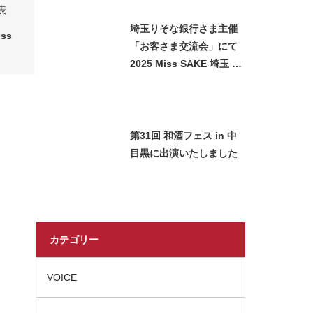
ました
表
埼玉りそな銀行さま主催
ss
「お客さま交流会」にて
2025 Miss SAKE 埼玉 石
﨑智子が日本酒をご紹介
させていただきました
第31回 和酒フェス in 中
目黒に出演いたしました
カテゴリー
VOICE