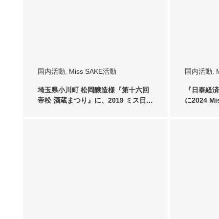
国内活動
,
Miss SAKE活動
国内活動
,
埼玉県小川町 松岡醸造様『第十六回
『日泰経済
帝松 酒蔵まつり』に、2019 ミス日本
に2024 M
酒 …