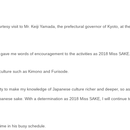
rtesy visit to Mr. Keiji Yamada, the prefectural governor of Kyoto, at th
so gave me words of encouragement to the activities as 2018 Miss SAKE
 culture such as Kimono and Furisode.
essity to make my knowledge of Japanese culture richer and deeper, so as
panese sake. With a determination as 2018 Miss SAKE, I will continue t
ime in his busy schedule.