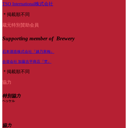
TSO International株式会社
＊掲載順不同
蔵元特別賛助会員
Supporting member of Brewery
石本酒造株式会社『越乃寒梅』
合資会社 加藤吉平商店『梵』
＊掲載順不同
協力
特別協力
ヘッケル
協力