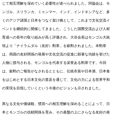
じて相互理解を深めていく必要性が述べられました。同協会は、モ
ンゴル、スリランカ、ミャンマー、インド、インドネシアなど、多
くのアジア諸国と日本をつなぐ架け橋として、これまで文化交流イ
ベントを継続的に開催してきました。こうした国際交流および人材
育成への長年の取り組みが高く評価され、大谷会長はモンゴル大統
領より「ナイラムダル（友好）勲章」を叙勲されました。本勲章
は、両国の友好関係の発展や文化交流の促進に顕著な功績を挙げた
人物に授与される、モンゴルを代表する栄誉ある勲章です。今回
は、叙勲のご報告がなされるとともに、伝統衣装や日本酒、日本食
をはじめとする日本文化の普及を通じて、文化の力による世界平和
の実現を目指していくという今後のビジョンも示されました。
異なる文化や価値観、慣習への相互理解を深めることによって、日
本とモンゴルの信頼関係を育み、その基盤の上にさらなる友好の発