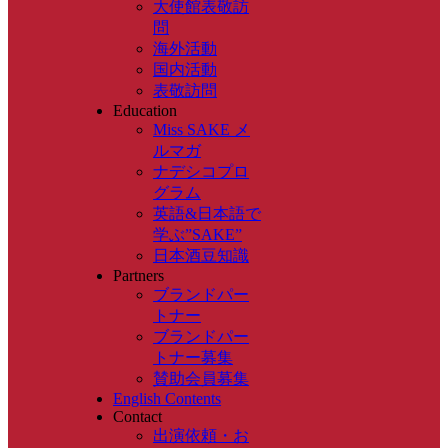
大使館表敬訪
問
海外活動
国内活動
表敬訪問
Education
Miss SAKE メ
ルマガ
ナデシコプロ
グラム
英語&日本語で
学ぶ”SAKE”
日本酒豆知識
Partners
ブランドパー
トナー
ブランドパー
トナー募集
賛助会員募集
English Contents
Contact
出演依頼・お