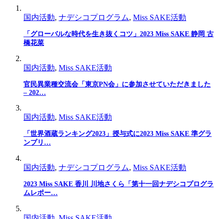
国内活動
,
ナデシコプログラム
,
Miss SAKE活動
「グローバルな時代を生き抜くコツ」2023 Miss SAKE 静岡 古
橋花菜
国内活動
,
Miss SAKE活動
官民異業種交流会「東京PN会」に参加させていただきました
– 202…
国内活動
,
Miss SAKE活動
「世界酒蔵ランキング2023」授与式に2023 Miss SAKE 準グラ
ンプリ…
国内活動
,
ナデシコプログラム
,
Miss SAKE活動
2023 Miss SAKE 香川 川地さくら「第十一回ナデシコプログラ
ムレポー…
国内活動
,
Miss SAKE活動