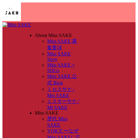
About Miss SAKE
Miss SAKE 募
集要項
Miss SAKE
Story
Miss SAKE ×
SDGs
Miss SAKE 公
式 Blog
ミセスサケ /
Mrs SAKE
ミスターサケ /
Mr SAKE
Miss SAKE
歴代 Miss
SAKE
VOICE 〜なぜ
Miss SAKEに応