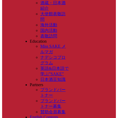
酒蔵・日本酒
紹介
大使館表敬訪
問
海外活動
国内活動
表敬訪問
Education
Miss SAKE メ
ルマガ
ナデシコプロ
グラム
英語&日本語で
学ぶ”SAKE”
日本酒豆知識
Partners
ブランドパー
トナー
ブランドパー
トナー募集
賛助会員募集
English Contents