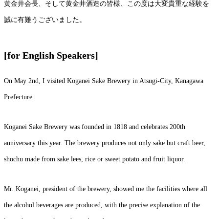
黄金井会長、そして黄金井酒造の皆様、この度は大変貴重な経験を
誠に有難うございました。
[for English Speakers]
On May 2nd, I visited Koganei Sake Brewery in Atsugi-City, Kanagawa
Prefecture.
Koganei Sake Brewery was founded in 1818 and celebrates 200th
anniversary this year. The brewery produces not only sake but craft beer,
shochu made from sake lees, rice or sweet potato and fruit liquor.
Mr. Koganei, president of the brewery, showed me the facilities where all
the alcohol beverages are produced, with the precise explanation of the