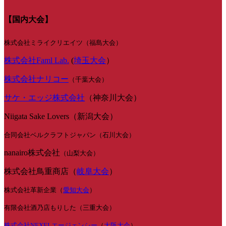
【国内大会】
株式会社ミライクリエイツ（福島大会）
株式会社Faml Lab.
(
埼玉大会
）
株式会社ナリコー
（千葉大会）
サケ・エッジ株式会社
（神奈川大会）
Niigata Sake Lovers（新潟大会）
合同会社ベルクラフトジャパン（石川大会）
nanairo株式会社
（山梨大会）
株式会社鳥重商店（
岐阜大会
）
株式会社革新企業（
愛知大会
）
有限会社酒乃店もりした（三重大会）
株式会社NEXELエージェンシー
（
大阪大会
）