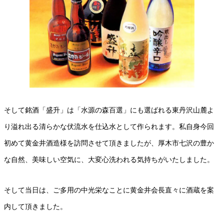
そして銘酒「盛升」は「水源の森百選」にも選ばれる東丹沢山麓よ
り溢れ出る清らかな伏流水を仕込水として作られます。私自身今回
初めて黄金井酒造様を訪問させて頂きましたが、厚木市七沢の豊か
な自然、美味しい空気に、大変心洗われる気持ちがいたしました。
そして当日は、ご多用の中光栄なことに黄金井会長直々に酒蔵を案
内して頂きました。