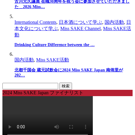
古川元久議員 在職30周年を祝う会に参加させていただきまし
た＿2026 Miss…
International Contents
,
日本酒について学ぶ
,
国内活動
,
日
本文化について学ぶ
,
Miss SAKE Channel
,
Miss SAKE活
動
Drinking Culture Difference between the …
国内活動
,
Miss SAKE活動
北都千国会 蔵元試飲会に2024 Miss SAKE Japan 南侑里が
202…
検
索:
2024 Miss SAKE Japan ファイナリスト