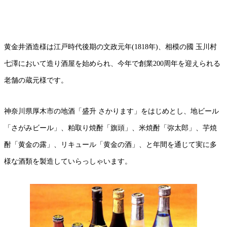
黄金井酒造様は江戸時代後期の文政元年(1818年)、相模の國 玉川村
七澤において造り酒屋を始められ、今年で創業200周年を迎えられる
老舗の蔵元様です。
神奈川県厚木市の地酒「盛升 さかります」をはじめとし、地ビール
「さがみビール」、粕取り焼酎「旗頭」、米焼酎「弥太郎」、芋焼
酎「黄金の露」、リキュール「黄金の酒」、と年間を通じて実に多
様な酒類を製造していらっしゃいます。