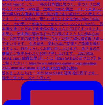
皆さまこんにちは！ 2025 Miss SAKE 福岡 松口理子です。
晴天に恵まれ、冷たく澄んだ