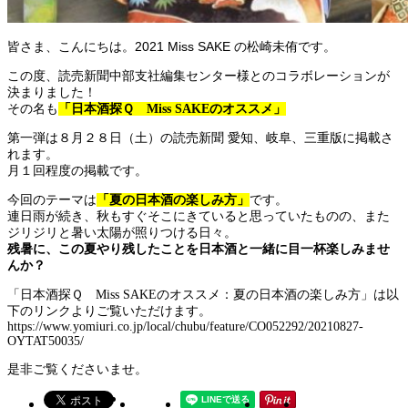
皆さま、こんにちは。2021 Miss SAKE の松崎未侑です。
この度、読売新聞中部支社編集センター様とのコラボレーションが
決まりました！
その名も
「日本酒探Ｑ Miss SAKEのオススメ」
第一弾は８月２８日（土）の読売新聞 愛知、岐阜、三重版に掲載さ
れます。
月１回程度の掲載です。
今回のテーマは
「夏の日本酒の楽しみ方」
です。
連日雨が続き、秋もすぐそこにきていると思っていたものの、また
ジリジリと暑い太陽が照りつける日々。
残暑に、この夏やり残したことを日本酒と一緒に目一杯楽しみませ
んか？
「日本酒探Ｑ Miss SAKEのオススメ：夏の日本酒の楽しみ方」は以
下のリンクよりご覧いただけます。
https://www.yomiuri.co.jp/local/chubu/feature/CO052292/20210827-
OYTAT50035/
是非ご覧くださいませ。