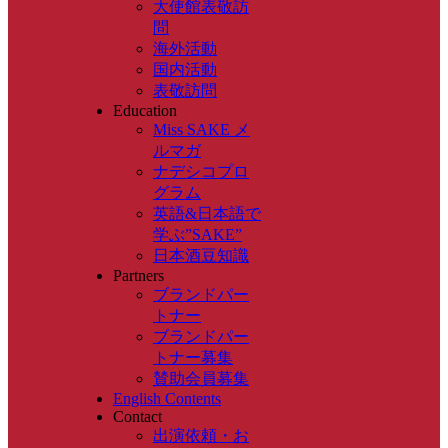
大使館表敬訪
問
海外活動
国内活動
表敬訪問
Education
Miss SAKE メ
ルマガ
ナデシコプロ
グラム
英語&日本語で
学ぶ”SAKE”
日本酒豆知識
Partners
ブランドパー
トナー
ブランドパー
トナー募集
賛助会員募集
English Contents
Contact
出演依頼・お