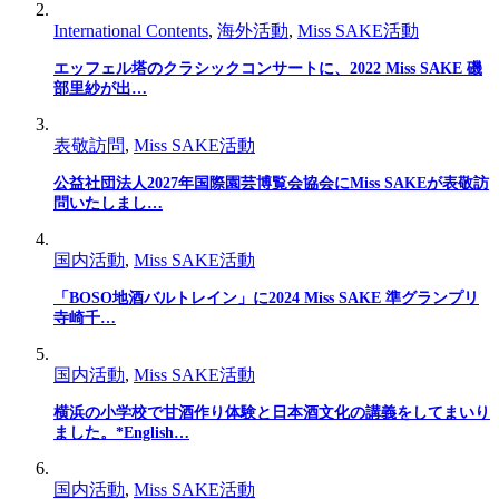
International Contents
,
海外活動
,
Miss SAKE活動
エッフェル塔のクラシックコンサートに、2022 Miss SAKE 磯
部里紗が出…
表敬訪問
,
Miss SAKE活動
公益社団法人2027年国際園芸博覧会協会にMiss SAKEが表敬訪
問いたしまし…
国内活動
,
Miss SAKE活動
「BOSO地酒バルトレイン」に2024 Miss SAKE 準グランプリ
寺崎千…
国内活動
,
Miss SAKE活動
横浜の小学校で甘酒作り体験と日本酒文化の講義をしてまいり
ました。*English…
国内活動
,
Miss SAKE活動