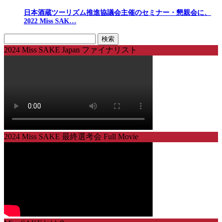
日本酒蔵ツーリズム推進協議会主催のセミナー・懇親会に、
2022 Miss SAK…
検
索:
2024 Miss SAKE Japan ファイナリスト
2024 Miss SAKE 最終選考会 Full Movie