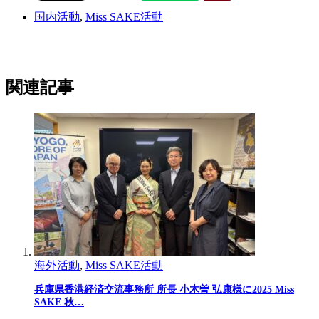
国内活動
,
Miss SAKE活動
関連記事
海外活動
,
Miss SAKE活動
兵庫県香港経済交流事務所 所長 小木曽 弘康様に2025 Miss
SAKE 秋…