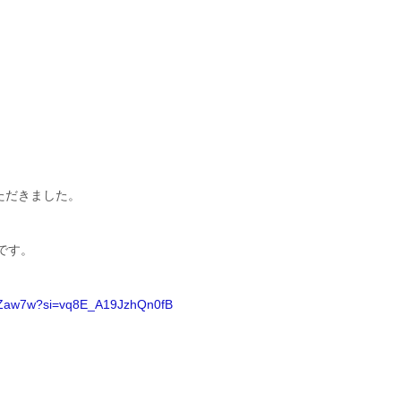
いただきました。
です。
-rFZaw7w?si=vq8E_A19JzhQn0fB