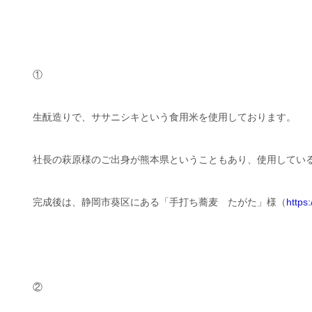
①
生酛造りで、ササニシキという食用米を使用しております。
社長の萩原様のご出身が熊本県ということもあり、使用してい
完成後は、静岡市葵区にある「手打ち蕎麦 たがた」様（
https
②