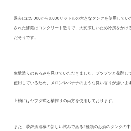
過去には5,000から9,000リットルの大きなタンクを使用
された醪蔵はコンクリート造りで、大変涼しいため冷房をかけ
だそうです。
生酛造りのもろみを見せていただきました。プツプツと発酵し
使用しているため、メロンやバナナのような良い香りが漂いま
上槽にはヤブタ式と槽搾りの両方を使用しております。
また、萩錦酒造様の新しい試みである2種類のお酒のタンクの