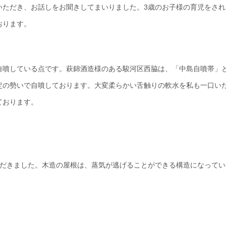
いただき、お話しをお聞きしてまいりました。3歳のお子様の育児をされ
おります。
自噴している点です。萩錦酒造様のある駿河区西脇は、「中島自噴帯」
定の勢いで自噴しております。大変柔らかい舌触りの軟水を私も一口い
ております。
ただきました。木造の屋根は、蒸気が逃げることができる構造になってい