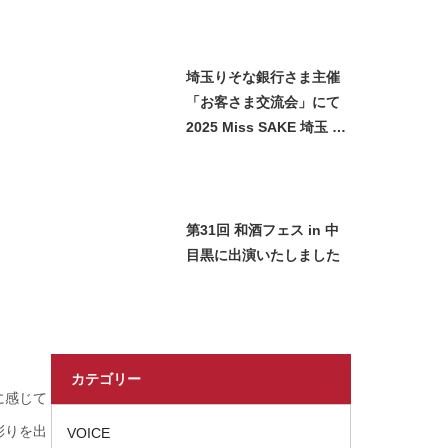
海が参加させていただき
ました
埼玉りそな銀行さま主催
「お客さま交流会」にて
2025 Miss SAKE 埼玉 石
﨑智子が日本酒をご紹介
させていただきました
第31回 和酒フェス in 中
目黒に出演いたしました
カテゴリー
に感じて
彩りを出
VOICE