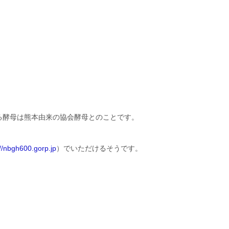
る酵母は熊本由来の協会酵母とのことです。
://nbgh600.gorp.jp
）でいただけるそうです。