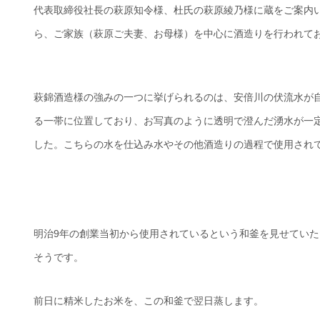
代表取締役社長の萩原知令様、杜氏の萩原綾乃様に蔵をご案内
ら、ご家族（萩原ご夫妻、お母様）を中心に酒造りを行われて
萩錦酒造様の強みの一つに挙げられるのは、安倍川の伏流水が
る一帯に位置しており、お写真のように透明で澄んだ湧水が一
した。こちらの水を仕込み水やその他酒造りの過程で使用され
明治9年の創業当初から使用されているという和釜を見せてい
そうです。
前日に精米したお米を、この和釜で翌日蒸します。