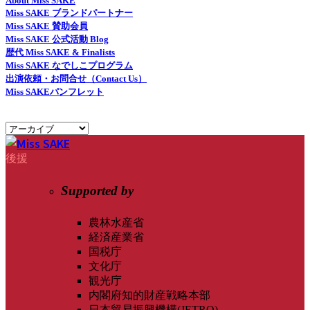
About Miss SAKE
Miss SAKE ブランドパートナー
Miss SAKE 賛助会員
Miss SAKE 公式活動 Blog
歴代 Miss SAKE & Finalists
Miss SAKE なでしこプログラム
出演依頼・お問合せ（Contact Us）
Miss SAKEパンフレット
後援
Supported by
農林水産省
経済産業省
国税庁
文化庁
観光庁
内閣府知的財産戦略本部
日本貿易振興機構(JETRO)