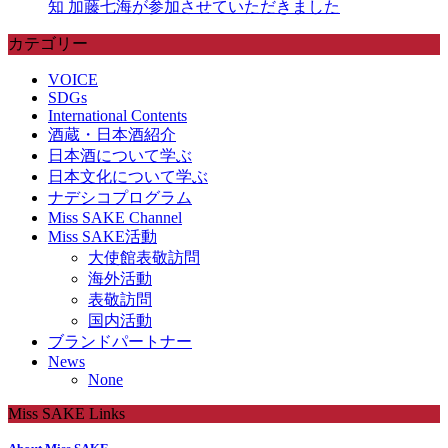
知 加藤七海が参加させていただきました
カテゴリー
VOICE
SDGs
International Contents
酒蔵・日本酒紹介
日本酒について学ぶ
日本文化について学ぶ
ナデシコプログラム
Miss SAKE Channel
Miss SAKE活動
大使館表敬訪問
海外活動
表敬訪問
国内活動
ブランドパートナー
News
None
Miss SAKE Links