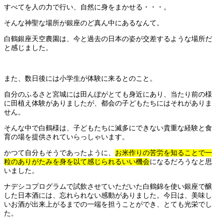
すべてを人の力で行い、自然に身をまかせる・・・。
そんな神聖な場所が銀座のど真ん中にあるなんて。
白鶴銀座天空農園は、今と過去の日本の姿が交差するような場所だ
と感じました。
また、数日後には小学生が体験に来るとのこと。
自分のふるさと宮城には田んぼがとても身近にあり、
当たり前の様
に田植え体験がありましたが、都会の子どもたちにはそれがありま
せん。
そんな中で白鶴様は、子どもたちに滅多にできない貴重な経験と食
育の場を提供されていらっしゃいます。
かつて自分もそうであったように、
お米作りの苦労を知ることで一
粒のありがたみを身を以て感じられるいい機会
になるだろうなと思
いました。
ナデシコプログラムで試飲させていただいた白鶴錦を使い銀座で醸
した日本酒には、忘れられない感動がありました。今日は、美味し
いお酒が出来上がるまでの一端を担うことができ、とても光栄でし
た。