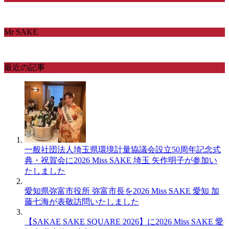
Mr SAKE
最近の記事
一般社団法人埼玉県環境計量協議会設立50周年記念式
典・祝賀会に2026 Miss SAKE 埼玉 矢作明子が参加い
たしました
愛知県弥富市役所 弥富市長を2026 Miss SAKE 愛知 加
藤七海が表敬訪問いたしました
【SAKAE SAKE SQUARE 2026】に2026 Miss SAKE 愛