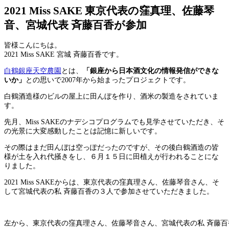
2021 Miss SAKE 東京代表の窪真理、佐藤琴
音、宮城代表 斉藤百香が参加
皆様こんにちは。
2021 Miss SAKE 宮城 斉藤百香です。
白鶴銀座天空農園
とは、
「銀座から日本酒文化の情報発信ができな
いか」
との思いで2007年から始まったプロジェクトです。
白鶴酒造様のビルの屋上に田んぼを作り、酒米の製造をされていま
す。
先月、Miss SAKEのナデシコプログラムでも見学させていただき、そ
の光景に大変感動したことは記憶に新しいです。
その際はまだ田んぼは空っぽだったのですが、その後白鶴酒造の皆
様が土を入れ代掻きをし、６月１５日に田植えが行われることにな
りました。
2021 Miss SAKEからは、東京代表の窪真理さん、佐藤琴音さん、そ
して宮城代表の私 斉藤百香の３人で参加させていただきました。
左から、東京代表の窪真理さん、佐藤琴音さん、宮城代表の私 斉藤百