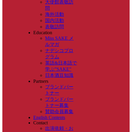
大使館表敬訪
問
海外活動
国内活動
表敬訪問
Education
Miss SAKE メ
ルマガ
ナデシコプロ
グラム
英語&日本語で
学ぶ”SAKE”
日本酒豆知識
Partners
ブランドパー
トナー
ブランドパー
トナー募集
賛助会員募集
English Contents
Contact
出演依頼・お