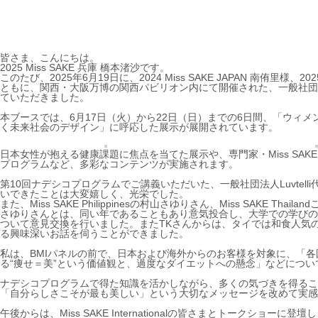
皆さま、こんにちは。
2025 Miss SAKE 兵庫 橋本渚沙です。
このたび、2025年6月19日に、2024 Miss SAKE JAPAN 南侑里様、202
ともに、関西・大阪万博の関西パビリオン内にて開催された、一般社団法人Lu
ていただきました。
本ブースでは、6月17日（火）から22日（日）までの6日間、「ウィ
く未来社会のデザイン」に呼応した展示が展開されています。
日本女性が抱える健康課題に焦点を当てた展示や、専門家・Miss SAKE I
プログラムなど、多彩なコンテンツが実施されます。
第10回ナデシコプログラムでご講義いただいた、一般社団法人Luvte
いできたことは大変嬉しく、光栄でした。
また、Miss SAKE Philippinesの村山さゆりさん、Miss SAKE 
さゆりさんとは、同い年であることもあり意気投合し、大学での学びの
ついて意見交換を行いました。
またTKさんからは、タイでは和食人気
る興味深いお話を伺うことができました。
私は、BMIパネルの前で、日本および海外からのお客様を対象に、「
る“痩せ＝美”という価値観と、過度なダイエットへの懸念」などにつ
ナデシコプログラムで得た知識を活かしながら、多くの気づきを得るこ
「自分らしさこそが最も美しい」という大切なメッセージを改めて実感
午後からは、Miss SAKE Internationalの皆さまとトークシ