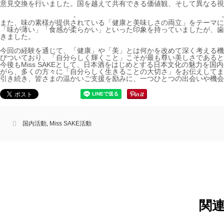
意見交換を行いました。国を越えて共有できる価値観、そして異なる視
また、味の素様が提供されている「健康と美味しさの両立」をテーマに
「味が薄い」「食感が柔らかい」といった印象を持っていましたが、歯
きました。
今回の経験を通じて、「健康」や「美」とは何かを改めて深く考える機
びついており、「自分らしく輝くこと」こそが最も尊い美しさであると
今後もMiss SAKEとして、日本酒をはじめとする日本文化の魅力を
がら、多くの方々に「自分らしく生きることの大切さ」をお伝えしてま
引き続き、皆さまの温かいご支援を励みに、一つひとつの出会いや機会
国内活動
,
Miss SAKE活動
関