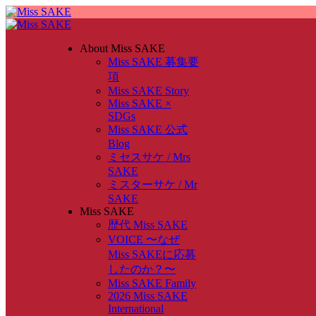
About Miss SAKE
Miss SAKE 募集要
項
Miss SAKE Story
Miss SAKE ×
SDGs
Miss SAKE 公式
Blog
ミセスサケ / Mrs
SAKE
ミスターサケ / Mr
SAKE
Miss SAKE
歴代 Miss SAKE
VOICE 〜なぜ
Miss SAKEに応募
したのか？〜
Miss SAKE Family
2026 Miss SAKE
International