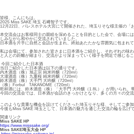
皆様、こんにちは。
2025 Miss SAKE 埼玉 石﨑智子です。
12月22日、パレスホテル大宮にて開催された、埼玉りそな様主催の「お客
本交流会はお客様同士の親睦を深めることを目的とした会で、会場には
しみながら和やかに交流されていました。
日本酒を片手に自然と会話が生まれ、終始あたたかな雰囲気に包まれて
私は会場にて、参加された皆さまに日本酒をご紹介し、それぞれの味わ
と人との距離が縮まり、交流がより深まっていく様子を間近で感じるこ
今回ご紹介した日本酒
当日ご紹介した日本酒は以下の通りです。
内木酒造（株）旭正宗 純米吟醸（720ml）
大瀧酒造（株）九重桜 純米吟醸（720ml）
鈴木酒造（株）大手門 大吟醸（720ml）
（株）Forbul TAKANOME（720ml）
乾杯酒には、鈴木酒造（株）「大手門 大吟釀（1.8L）」が用いられ
今回の交流会では、日本酒が会話のきっかけとなり、多くの方々の交流
このような貴重な機会を設けてくださった埼玉りそな様、そしてご参加
今後もMiss SAKE 埼玉として、日本酒の魅力を通じた交流の輪を広
関連リンク
Miss SAKE HP
https://www.misssake.org/
Miss SAKE埼玉大会 HP
https://misssake-saitama.jp/