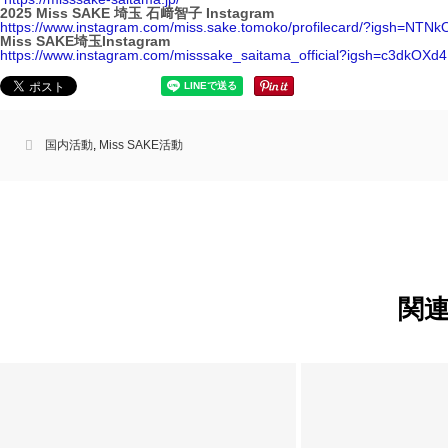
2025 Miss SAKE 埼玉 石﨑智子 Instagram
https://www.instagram.com/miss.sake.tomoko/profilecard/?igsh=N
Miss SAKE埼玉Instagram
https://www.instagram.com/misssake_saitama_official?igsh=c3dkOXd
国内活動
,
Miss SAKE活動
関