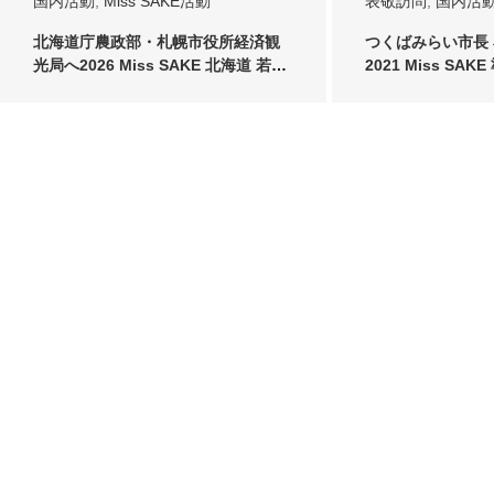
国内活動
,
Miss SAKE活動
表敬訪問
,
国内活
北海道庁農政部・札幌市役所経済観
つくばみらい市長
光局へ2026 Miss SAKE 北海道 若
2021 Miss SA
井…