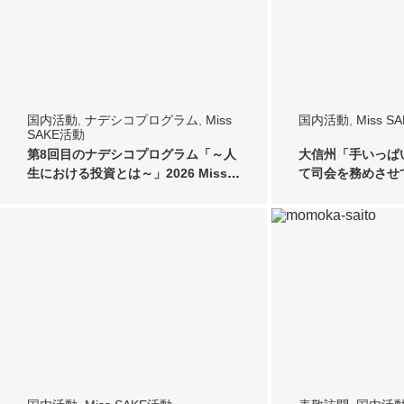
国内活動
,
ナデシコプログラム
,
Miss
国内活動
,
Miss S
SAKE活動
第8回目のナデシコプログラム「～人
大信州「手いっぱい
生における投資とは～」2026 Miss
て司会を務めさせ
SA…
＿2026…