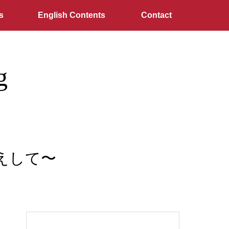
s
English Contents
Contact
g
えして〜