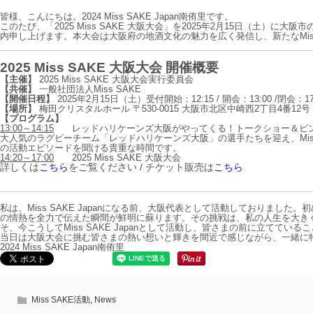
皆様、こんにちは。2024 Miss SAKE Japan南侑里です。
このたび、「2025 Miss SAKE 大阪大会」を2025年2月15日（土
内申し上げます。本大会は大阪府の地酒文化の魅力を広く発信し、新たなMiss 
2025 Miss SAKE 大阪大会 開催概要
【主催】
2025 Miss SAKE 大阪大会実行委員会
【共催】
一般社団法人Miss SAKE
【開催日程】
2025年2月15日（土）受付開始：12:15 / 開会：13:00 /閉会：17
【場所】
梅田クリスタルホール 〒530-0015 大阪市北区中崎西2丁目4番12
【プログラム】
13:00～14:15
レッドハリケーンズ大阪がやってくる！トークショー＆ビ
大人気のラグビーチーム「レッドハリケーンズ大阪」の選手たちを迎え、Mis
の活動エピソードを聞ける貴重な時間です。
14:20～17:00
2025 Miss SAKE 大阪大会
詳しくは
こちら
をご覧ください / チケット販売は
こちら
私は、Miss SAKE Japanになる前、大阪代表として活動しておりま
の情熱を全力で伝えた瞬間が鮮明に蘇ります。その挑戦は、私の人生を大き
そ、今こうしてMiss SAKE Japanとして活動し、皆さまの前に立ててい
当日は大阪大会に挑む皆さまの熱い想いと輝きを間近で感じながら、一緒に
2024 Miss SAKE Japan南侑里
Miss SAKE活動
,
News