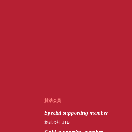
賛助会員
Special
supporting member
株式会社 JTB
Gold supporting member