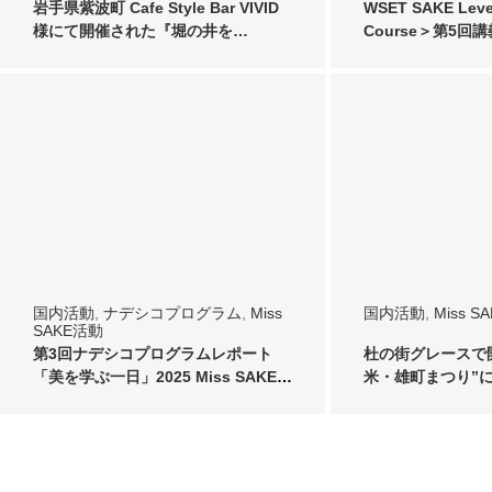
岩手県紫波町 Cafe Style Bar VIVID
WSET SAKE Leve
様にて開催された『堀の井を…
Course＞第5回
国内活動
,
ナデシコプログラム
,
Miss
国内活動
,
Miss S
SAKE活動
第3回ナデシコプログラムレポート
杜の街グレースで
「美を学ぶ一日」2025 Miss SAKE
米・雄町まつり”に20
宮…
SAKE…