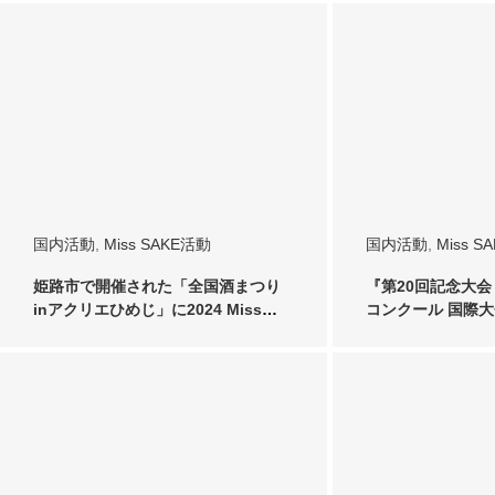
国内活動
,
Miss SAKE活動
国内活動
,
Miss S
姫路市で開催された「全国酒まつり
『第20回記念大会
inアクリエひめじ」に2024 Miss
コンクール 国際大
SAK…
して…