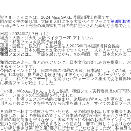
皆さま、こんにちは。2024 Miss SAKE 兵庫の阿江春果です。
雨が続く中の晴れ間、大阪弁天町にある大阪ベイタワーにて
第8回 和
当日はチケット完売の満員御礼で日の光に照らされた幸せな会場でたく
日程：2024年7月7日（土）
場所：大阪・弁天町 大阪ベイタワー2F アトリウム
主催：和酒フェス大阪実行委員会
後援：国税庁、観光庁、公益社団法人2025年日本国際博覧会協会
和酒とは…
「日本の風土と文化の中でつくられた、人と人をつなぐ、伝統と
和酒フェスとは…
「季節を感じながら、旬の和酒、食、日本文化を楽し
和酒の飲み比べ、食とのペアリング、日本文化の楽しみ方を提案し、お
きるイベントです。
今回のイベントには、日本全国の23蔵の酒蔵、日本酒にしようの4蔵、
合計143種類。夏の暑さを吹き飛ばす爽やかな夏酒、スパークリング
まず、「和のアップデート」を掲げたパフォーマンス集団である世界N
に和酒フェスが始まりました。
その後、MCの吉川さんによるご挨拶、和酒フェス実行委員長の日下部
杯！」ショットの記念撮影を行いました。
そして、和酒フェスが本格的に始まり、来場者の皆さんは和酒を楽しみ
川さんと共にマイクを持ちながら会場を練り歩き、すべての出店ブース
各酒蔵で一杯ずつ試飲させていただき、その感想をお話しする機会もあ
を楽しみ、多くの来場者の皆さんに日本酒の魅力や個性を紹介させてい
各蔵の時間制限を守りながら、酒蔵の方々に今回のお酒のラインナップ
魅力と個性を存分にお伝えするという使命は、非常に難しくもありなが
この練り歩きは第1部と第2部共に行わせていただきましたが、私自身