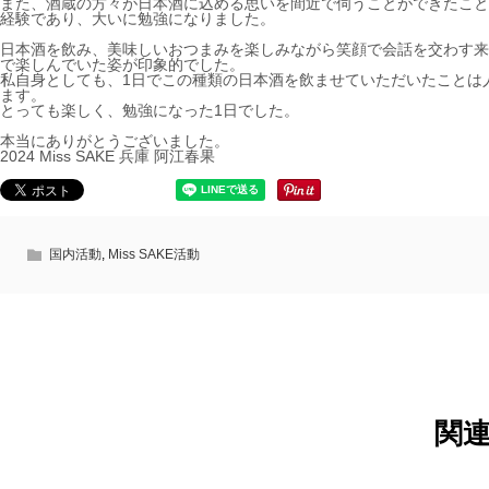
また、酒蔵の方々が日本酒に込める思いを間近で伺うことができたこと
経験であり、大いに勉強になりました。
日本酒を飲み、美味しいおつまみを楽しみながら笑顔で会話を交わす来
で楽しんでいた姿が印象的でした。
私自身としても、1日でこの種類の日本酒を飲ませていただいたことは
ます。
とっても楽しく、勉強になった1日でした。
本当にありがとうございました。
2024 Miss SAKE 兵庫 阿江春果
国内活動
,
Miss SAKE活動
関