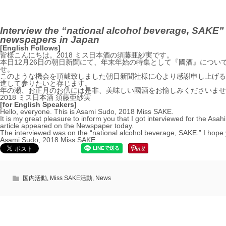
Interview the “national alcohol beverage, SAKE” 
newspapers in Japan
[English Follows]
皆様こんにちは。2018 ミス日本酒の須藤亜紗実です。
本日12月26日の朝日新聞にて、年末年始の特集として『國酒』につ
せ。
このような機会を頂戴致しました朝日新聞社様に心より感謝申し上げる
進して参りたいと存じます。
年の瀬、お正月のお供には是非、美味しい國酒をお愉しみくださいませ
2018 ミス日本酒 須藤亜紗実
[for English Speakers]
Hello, everyone. This is Asami Sudo, 2018 Miss SAKE.
It is my great pleasure to inform you that I got interviewed for the As
article appeared on the Newspaper today.
The interviewed was on the “national alcohol beverage, SAKE.” I hope
Asami Sudo, 2018 Miss SAKE
国内活動
,
Miss SAKE活動
,
News