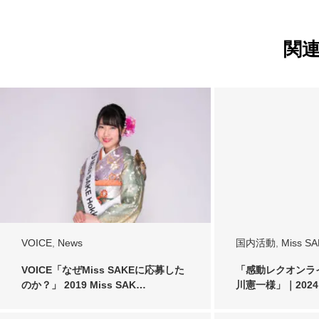
関
VOICE
,
News
国内活動
,
Miss S
VOICE「なぜMiss SAKEに応募した
「感動レクオンラ
のか？」 2019 Miss SAK…
川憲一様」｜2024 M