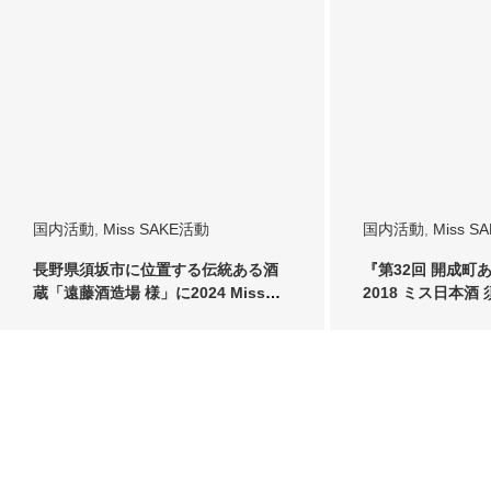
国内活動
,
Miss SAKE活動
国内活動
,
Miss S
長野県須坂市に位置する伝統ある酒
『第32回 開成町
蔵「遠藤酒造場 様」に2024 Miss
2018 ミス日本
SAK…
て参…