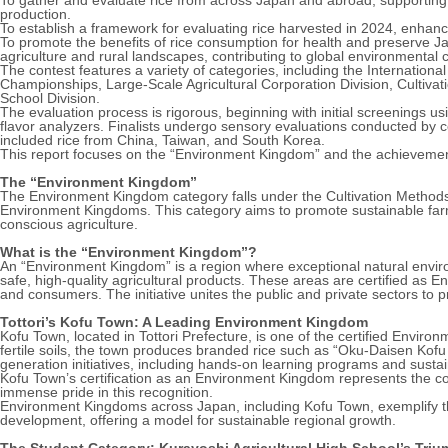
To gather and evaluate rice from across Japan and abroad, supporting 
production.
To establish a framework for evaluating rice harvested in 2024, enhanci
To promote the benefits of rice consumption for health and preserve Japa
agriculture and rural landscapes, contributing to global environmental 
The contest features a variety of categories, including the Internatio
Championships, Large-Scale Agricultural Corporation Division, Cultivat
School Division.
The evaluation process is rigorous, beginning with initial screenings u
flavor analyzers. Finalists undergo sensory evaluations conducted by cer
included rice from China, Taiwan, and South Korea.
This report focuses on the “Environment Kingdom” and the achievement
The “Environment Kingdom”
The Environment Kingdom category falls under the Cultivation Methods 
Environment Kingdoms. This category aims to promote sustainable farm
conscious agriculture.
What is the “Environment Kingdom”?
An “Environment Kingdom” is a region where exceptional natural enviro
safe, high-quality agricultural products. These areas are certified as 
and consumers. The initiative unites the public and private sectors to 
Tottori’s Kofu Town: A Leading Environment Kingdom
Kofu Town, located in Tottori Prefecture, is one of the certified Envi
fertile soils, the town produces branded rice such as “Oku-Daisen Kof
generation initiatives, including hands-on learning programs and sus
Kofu Town’s certification as an Environment Kingdom represents the collec
immense pride in this recognition.
Environment Kingdoms across Japan, including Kofu Town, exemplify t
development, offering a model for sustainable regional growth.