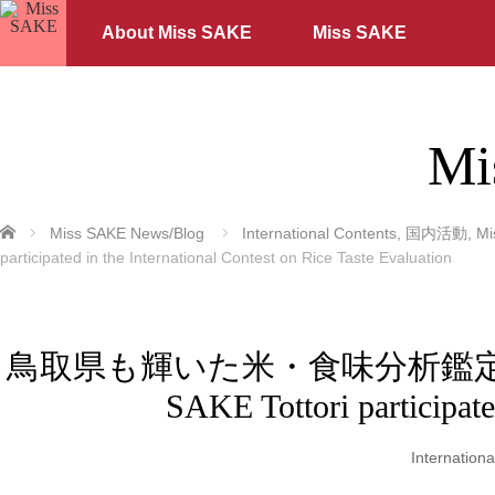
About Miss SAKE
Miss SAKE
Mi
ホーム
Miss SAKE News/Blog
International Contents
,
国内活動
,
M
participated in the International Contest on Rice Taste Evaluation
鳥取県も輝いた米・食味分析鑑定コン
SAKE Tottori participate
Internation