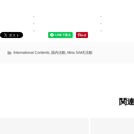
International Contents
,
国内活動
,
Miss SAKE活動
関