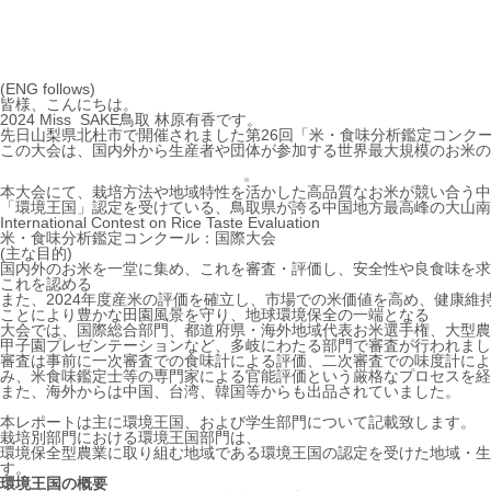
(ENG follows)
皆様、こんにちは。
2024 Miss SAKE鳥取 林原有香です。
先日山梨県北杜市で開催されました第26回「米・食味分析鑑定コンク
この大会は、国内外から生産者や団体が参加する世界最大規模のお米のコ
本大会にて、栽培方法や地域特性を活かした高品質なお米が競い合う中
「環境王国」認定を受けている、鳥取県が誇る中国地方最高峰の大山
International Contest on Rice Taste Evaluation
米・食味分析鑑定コンクール：国際大会
(主な目的)
国内外のお米を一堂に集め、これを審査・評価し、安全性や良食味を求
これを認める
また、2024年度産米の評価を確立し、市場での米価値を高め、健康
ことにより豊かな田園風景を守り、地球環境保全の一端となる
大会では、国際総合部門、都道府県・海外地域代表お米選手権、大型農
甲子園プレゼンテーションなど、多岐にわたる部門で審査が行われまし
審査は事前に一次審査での食味計による評価、二次審査での味度計によ
み、米食味鑑定士等の専門家による官能評価という厳格なプロセスを経
また、海外からは中国、台湾、韓国等からも出品されていました。
本レポートは主に環境王国、および学生部門について記載致します。
栽培別部門における環境王国部門は、
環境保全型農業に取り組む地域である環境王国の認定を受けた地域・生
す。
環境王国の概要