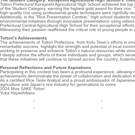
The Student Category: Kurayoshi Agricultural High School’s Tri
Tottori Prefectural Kurayoshi Agricultural High School achieved the top 
of the Student Category, earning the highest gold award for their rice, “
high-quality rice using professional-grade techniques were rightfully re
Additionally, in the “Rice Presentation Contest,” high school students 
environmental initiatives through innovative presentations using vide
Prefectural Central Agricultural High School for their exceptional efforts
Witnessing their passion reaffirmed the critical role of young people in 
Tottori’s Achievements
The achievements of Tottori Prefecture, from Kofu Town’s efforts in en
remarkable success, highlight the strength and potential of local commu
working to preserve and enhance Tottori’s natural resources while showc
I deeply admire the efforts of these individuals and groups, which serve
that these initiatives will continue to spread across the country, foster
Personal Reflections and Future Aspirations
Participating in this contest has been a profound experience, allowing
achievements demonstrate the power of collaboration and dedication to
As a certified Rice Taste Analyst and a proud ambassador of Japanese ric
agriculture and Japan’s rice industry for generations to come.
2024 Miss SAKE Tottori
Yuka Hayashibara