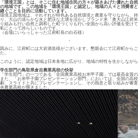
「環境王国」とは、そこに住む地域住民の方々が築きあげた優れた自然
の地域です。この地域を「環境王国」と認定し、地域の人々と消費者と
継ぐことを目的に活動しています。
環境王国地域は、それぞれが特色ある自然環境と農業を守りながら、持
り、大山の清らかな水と肥沃な土壌を活かしブランド米「奥大山江府米
り組みも行い自然と調和した町づくりも行い全国から高い評価を受けて
私にとって誇らしいものです。
（会場にいらっしゃった江府町長の白石様）
因みに、江府町には大岩酒造様がございます。懇親会にて江府町からご
た。
このように、認定地域は日本各地に広がり、地域の特性を生かしながら
学生部門の鳥取県倉吉農業高校の快挙
「学生部門」の一つである「全国農業高校お米甲子園」では最高金賞の
また、「お米甲子園プレゼンテーション部門」においては、全国の高校
劇、スライドと共にプレゼンテーションし、その熱意と取り組みが審査
央農業高校が輝きました。