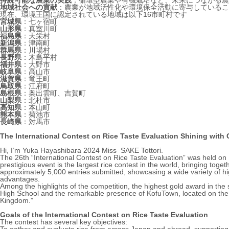
持続可能な農業の実践
：循環型農業や有機栽培など、未来につながる農
地域社会への貢献
：農業が地域活性化や環境保全活動に寄与しているこ
現在、環境王国に認定されている地域は以下16市町村です
宮城県
：七ヶ宿町
山形県
：真室川町
福島県
：天栄村
新潟県
：津南町
群馬県
：川場村
長野県
：木島平村
福井県
：大野市
岐阜県
：高山市
滋賀県
：竜王町
鳥取県
：江府町
島根県
：奥出雲町、吉賀町
山梨県
：北杜市
高知県
：本山町
熊本県
：菊池市
長崎県
：対馬市
The International Contest on Rice Taste Evaluation Shining with C
Hi, I’m Yuka Hayashibara 2024 Miss SAKE Tottori.
The 26th “International Contest on Rice Taste Evaluation” was held on
prestigious event is the largest rice contest in the world, bringing t
approximately 5,000 entries submitted, showcasing a wide variety of hig
advantages.
Among the highlights of the competition, the highest gold award in the 
High School and the remarkable presence of KofuTown, located on the 
Kingdom.”
Goals of the International Contest on Rice Taste Evaluation
The contest has several key objectives: