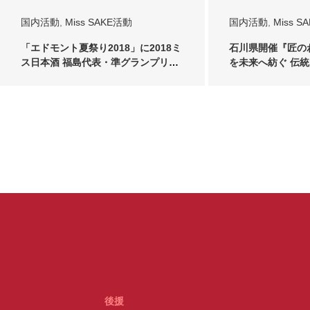
国内活動
,
Miss SAKE活動
国内活動
,
Miss S
「エドモント夏祭り2018」に2018ミ
石川県開催『匠の
ス日本酒 福島代表・準グランプリ堀
を未来へ紡ぐ 伝
井雅世…
ウム』にMis…
後援