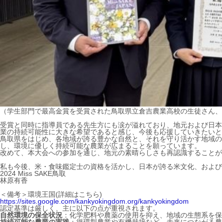
（学生部門で最高金賞を受賞された鳥取県立倉吉農業高校の生徒さん、
受賞と同時に指導員である先生方にも涙が溢れており、地元および日本
業の持続可能性に大きな希望であると感じ、今後も応援していきたいと
鳥取県をはじめ、各地域が誇る豊かな自然と、それを守り活かす地域の
し、環境に優しく持続可能な農業が広まることを願っています。
改めて、本大会への参加を通じ、地元の素晴らしさも再認識することが
私も今後、米・食味鑑定士の資格を活かし、日本が誇る米文化、および
2024 Miss SAKE鳥取
林原有香
＜備考＞環境王国(詳細はこちら)
https://sites.google.com/kankyokingdom.org/kankyokingdom
認定基準は厳しく、主に以下の点が重視されます。
自然環境の保全状況
：化学肥料や農薬の使用を抑え、地域の生態系を保