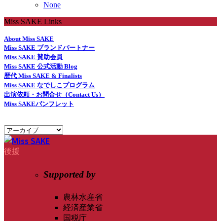
None
Miss SAKE Links
About Miss SAKE
Miss SAKE ブランドパートナー
Miss SAKE 賛助会員
Miss SAKE 公式活動 Blog
歴代 Miss SAKE & Finalists
Miss SAKE なでしこプログラム
出演依頼・お問合せ（Contact Us）
Miss SAKEパンフレット
後援
Supported by
農林水産省
経済産業省
国税庁