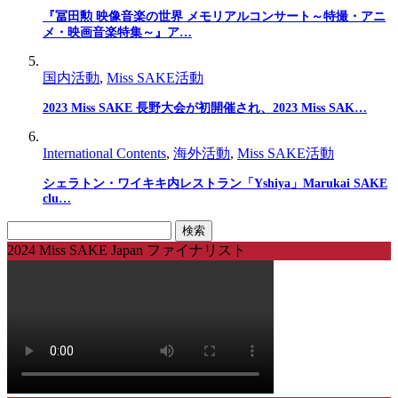
『冨田勲 映像音楽の世界 メモリアルコンサート～特撮・アニ
メ・映画音楽特集～』ア…
国内活動
,
Miss SAKE活動
2023 Miss SAKE 長野大会が初開催され、2023 Miss SAK…
International Contents
,
海外活動
,
Miss SAKE活動
シェラトン・ワイキキ内レストラン「Yshiya」Marukai SAKE
clu…
検
索:
2024 Miss SAKE Japan ファイナリスト