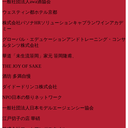
一般社団法人awa酒協会
ウェスティン都ホテル京都
株式会社パソナHRソリューションキャプランワインアカデ
ミー
グローバル・エデュケーションアンドトレーニング・コンサ
ルタンツ株式会社
華道「未生流笹岡」家元 笹岡隆甫、
THE JOY OF SAKE
酒坊 多満自慢
ダイドードリンコ株式会社
NPO日本の祭りネットワーク
一般社団法人日本モデルエージェンシー協会
江戸切子の店 華硝