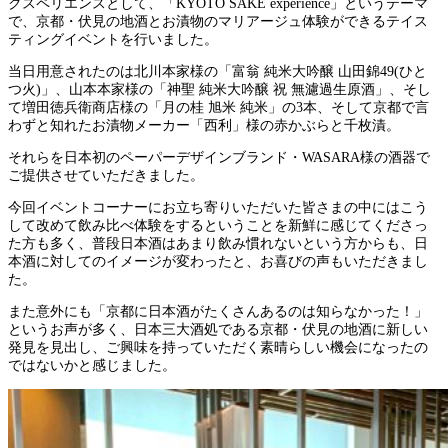
クスペリエンスとして、「KYOTO SAKE experience」というテーマ
で、京都・伏見の地酒とお漬物のマリアージュ体験ができるテイス
ティングイベントを行いました。
当日用意されたのは北川本家様の「富翁 純米大吟醸 山田錦49(ひと
つ火)」、山本本家様の「神聖 純米大吟醸 祝 無濾過生原酒」、そし
て増田徳兵衛商店様の「月の桂 旭米 純米」の3本、そして京都で言
わずと知れたお漬物メーカー「西利」様の赤かぶらと千枚漬。
それらを日本初のペーパーデザインブランド・WASARA様の酒器で
ご提供させていただきました。
今回イベントコーナーにお立ち寄りいただいた皆さまの中にはこう
して改めて飲み比べ体験をするということを新鮮に感じてくださっ
た方も多く、普段日本酒はあまり飲み慣れないという方からも、日
本酒に対してのイメージが変わったと、お喜びの声もいただきまし
た。
また意外にも「京都に日本酒がたくさんあるのは知らなかった！」
というお声が多く、日本三大酒処である京都・伏見の地酒に新しい
発見を見出し、ご興味を持っていただく素晴らしい機会になったの
ではないかと感じました。