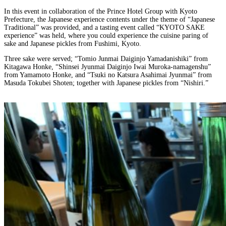
In this event in collaboration of the Prince Hotel Group with Kyoto
Prefecture, the Japanese experience contents under the theme of “Japanese
Traditional” was provided, and a tasting event called “KYOTO SAKE
experience” was held, where you could experience the cuisine paring of
sake and Japanese pickles from Fushimi, Kyoto.
Three sake were served; “Tomio Junmai Daiginjo Yamadanishiki” from
Kitagawa Honke, “Shinsei Jyunmai Daiginjo Iwai Muroka-namagenshu”
from Yamamoto Honke, and “Tsuki no Katsura Asahimai Jyunmai” from
Masuda Tokubei Shoten; together with Japanese pickles from “Nishiri.”