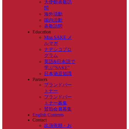
大使館表敬訪
問
海外活動
国内活動
表敬訪問
Education
Miss SAKE メ
ルマガ
ナデシコプロ
グラム
英語&日本語で
学ぶ”SAKE”
日本酒豆知識
Partners
ブランドパー
トナー
ブランドパー
トナー募集
賛助会員募集
English Contents
Contact
出演依頼・お