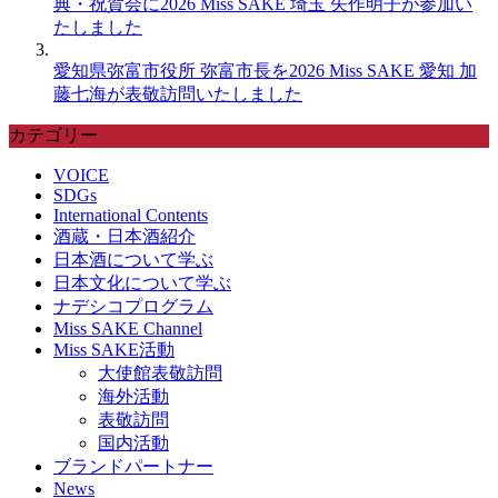
典・祝賀会に2026 Miss SAKE 埼玉 矢作明子が参加い
たしました
愛知県弥富市役所 弥富市長を2026 Miss SAKE 愛知 加
藤七海が表敬訪問いたしました
カテゴリー
VOICE
SDGs
International Contents
酒蔵・日本酒紹介
日本酒について学ぶ
日本文化について学ぶ
ナデシコプログラム
Miss SAKE Channel
Miss SAKE活動
大使館表敬訪問
海外活動
表敬訪問
国内活動
ブランドパートナー
News