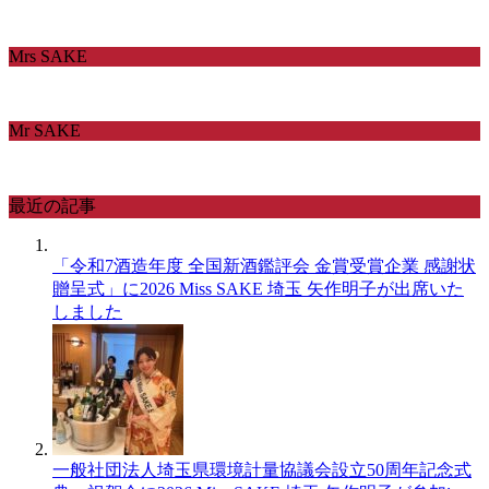
Mrs SAKE
Mr SAKE
最近の記事
「令和7酒造年度 全国新酒鑑評会 金賞受賞企業 感謝状
贈呈式」に2026 Miss SAKE 埼玉 矢作明子が出席いた
しました
一般社団法人埼玉県環境計量協議会設立50周年記念式