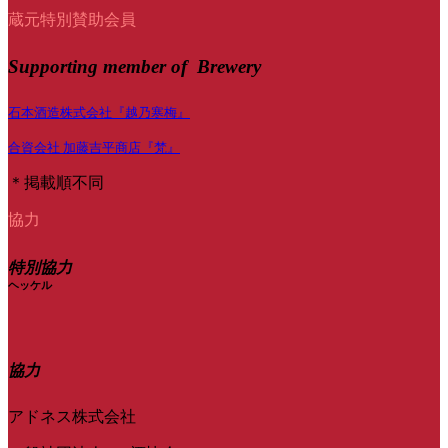
蔵元特別賛助会員
Supporting member of Brewery
石本酒造株式会社『越乃寒梅』
合資会社 加藤吉平商店『梵』
＊掲載順不同
協力
特別協力
ヘッケル
協力
アドネス株式会社