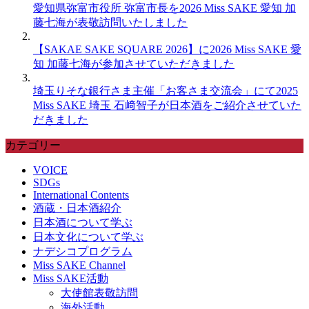
愛知県弥富市役所 弥富市長を2026 Miss SAKE 愛知 加
藤七海が表敬訪問いたしました
【SAKAE SAKE SQUARE 2026】に2026 Miss SAKE 愛
知 加藤七海が参加させていただきました
埼玉りそな銀行さま主催「お客さま交流会」にて2025
Miss SAKE 埼玉 石﨑智子が日本酒をご紹介させていた
だきました
カテゴリー
VOICE
SDGs
International Contents
酒蔵・日本酒紹介
日本酒について学ぶ
日本文化について学ぶ
ナデシコプログラム
Miss SAKE Channel
Miss SAKE活動
大使館表敬訪問
海外活動