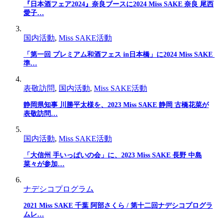
『日本酒フェア2024』奈良ブースに2024 Miss SAKE 奈良 尾西
愛子…
国内活動
,
Miss SAKE活動
「第一回 プレミアム和酒フェス in日本橋」に2024 Miss SAKE
準…
表敬訪問
,
国内活動
,
Miss SAKE活動
静岡県知事 川勝平太様を、2023 Miss SAKE 静岡 古橋花菜が
表敬訪問…
国内活動
,
Miss SAKE活動
「大信州 手いっぱいの会」に、2023 Miss SAKE 長野 中島
菜々が参加…
ナデシコプログラム
2021 Miss SAKE 千葉 阿部さくら / 第十二回ナデシコプログラ
ムレ…