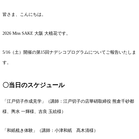
皆さま、こんにちは。
2026 Miss SAKE
大阪
大植花です。
5/16
（土）開催の第
15
回ナデシコプログラムについてご報告いたしま
す。
〇当日のスケジュール
「江戸切子作成見学」（講師：江戸切子の店華硝取締役
熊倉千砂都
様、輿水
一輝様、吉良
玉絵様）
「和紙梳き体験」（講師：小津和紙 髙木清様）