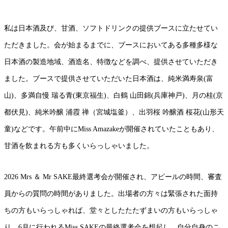
私は日本酒及び、甘酒、ソフトドリンクの提供ブースに立たせてい
ただきました。会が始まるまでに、ブースにおいてある多種多様な
日本酒の製造地域、酒造名、特徴などを調べ、提供させていただき
ました。ブースで提供させていただいた日本酒は、純米満寿泉
(
富
山
)
、多満自慢
瑞る青
(
東京福生
)
、白鶴
山田錦
(
兵庫神戸
)
、月の桂
(
京
都伏見
)
、純米吟醸
浦霞
禅（宮城塩釜）、出羽桜
吟醸酒
桜花
(
山形天
童
)
などです。午前中に
Miss Amazake
が開催されていたこともあり、
甘酒を飲まれる方も多くいらっしゃいました。
2026 Mrs
＆
Mr SAKE
最終選考会が開催され、アピールの時間、審査
員からの質問の時間がありました。出場者の方々は緊張された面持
ちの方もいらっしゃれば、堂々としたたたずまいの方もいらっしゃ
り、
6
月に行われる
Miss SAKE
の最終選考会を想起し、自分自身のこ