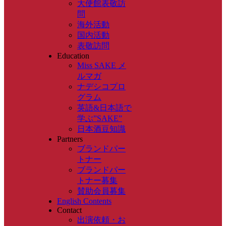
大使館表敬訪
問
海外活動
国内活動
表敬訪問
Education
Miss SAKE メ
ルマガ
ナデシコプロ
グラム
英語&日本語で
学ぶ”SAKE”
日本酒豆知識
Partners
ブランドパー
トナー
ブランドパー
トナー募集
賛助会員募集
English Contents
Contact
出演依頼・お