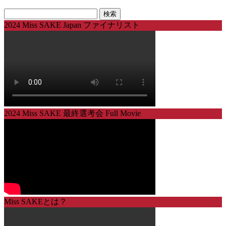
検
索:
2024 Miss SAKE Japan ファイナリスト
2024 Miss SAKE 最終選考会 Full Movie
Miss SAKEとは？