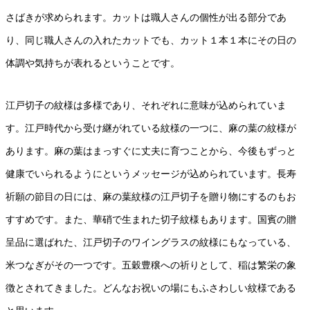
さばきが求められます。カットは職人さんの個性が出る部分であ
り、同じ職人さんの入れたカットでも、カット１本１本にその日の
体調や気持ちが表れるということです。
江戸切子の紋様は多様であり、それぞれに意味が込められていま
す。江戸時代から受け継がれている紋様の一つに、麻の葉の紋様が
あります。麻の葉はまっすぐに丈夫に育つことから、今後もずっと
健康でいられるようにというメッセージが込められています。長寿
祈願の節目の日には、麻の葉紋様の江戸切子を贈り物にするのもお
すすめです。また、華硝で生まれた切子紋様もあります。国賓の贈
呈品に選ばれた、江戸切子のワイングラスの紋様にもなっている、
米つなぎがその一つです。五穀豊穣への祈りとして、稲は繁栄の象
徴とされてきました。どんなお祝いの場にもふさわしい紋様である