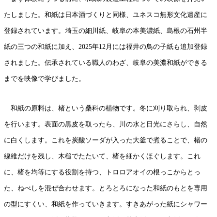
たしました。和紙は日本酒づくりと同様、ユネスコ無形文化遺産に
登録されています。埼玉の細川紙、岐阜の本美濃紙、島根の石州半
紙の三つの和紙に加え、
2025
年
12
月には福井の鳥の子紙も追加登録
されました。伝承されている職人のわざ、岐阜の美濃和紙ができる
までを映像で学びました。
和紙の原料は、楮という桑科の植物です。冬に刈り取られ、剥皮
を行います。表面の黒皮を取ったら、川の水と日光にさらし、自然
に白くします。これを炭酸ソーダが入った大釜で煮ることで、楮の
線維だけを残し、木槌でたたいて、楮を細かくほぐします。これ
に、楮を均等にする役割を持つ、トロロアオイの根っこからとっ
た、ねべしを混ぜ合わせます。とろとろになった和紙のもとを専用
の型にすくい、和紙を作っていきます。すきあがった紙にシャワー