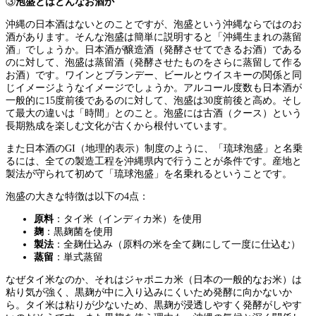
③
泡盛とはどんなお酒か
沖縄の日本酒はないとのことですが、泡盛という沖縄ならではのお
酒があります。そんな泡盛は簡単に説明すると「沖縄生まれの蒸留
酒」でしょうか。日本酒が醸造酒（発酵させてできるお酒）である
のに対して、泡盛は蒸留酒（発酵させたものをさらに蒸留して作る
お酒）です。ワインとブランデー、ビールとウイスキーの関係と同
じイメージようなイメージでしょうか。アルコール度数も日本酒が
一般的に15度前後であるのに対して、泡盛は30度前後と高め。そし
て最大の違いは「時間」とのこと。泡盛には古酒（クース）という
長期熟成を楽しむ文化が古くから根付いています。
また日本酒のGI（地理的表示）制度のように、「琉球泡盛」と名乗
るには、全ての製造工程を沖縄県内で行うことが条件です。産地と
製法が守られて初めて「琉球泡盛」を名乗れるということです。
泡盛の大きな特徴は以下の4点：
原料
：タイ米（インディカ米）を使用
麹
：黒麹菌を使用
製法
：全麹仕込み（原料の米を全て麹にして一度に仕込む）
蒸留
：単式蒸留
なぜタイ米なのか、それはジャポニカ米（日本の一般的なお米）は
粘り気が強く、黒麹が中に入り込みにくいため発酵に向かないか
ら。タイ米は粘りが少ないため、黒麹が浸透しやすく発酵がしやす