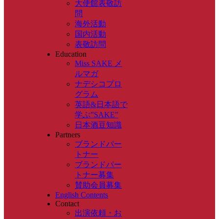
大使館表敬訪
問
海外活動
国内活動
表敬訪問
Education
Miss SAKE メ
ルマガ
ナデシコプロ
グラム
英語&日本語で
学ぶ”SAKE”
日本酒豆知識
Partners
ブランドパー
トナー
ブランドパー
トナー募集
賛助会員募集
English Contents
Contact
出演依頼・お