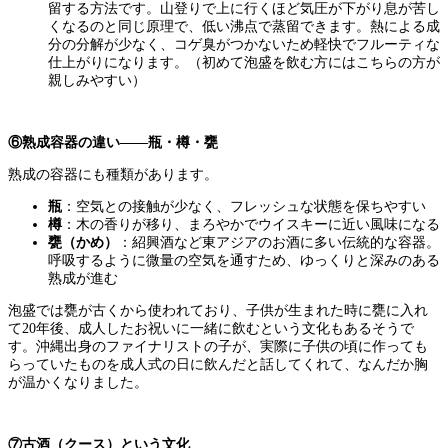
留する方法です。山登りで上に行くほど気圧が下がり息が苦し
くなるのと同じ原理で、低い沸点で蒸留できます。熱による成
分の分解が少なく、コゲ臭がつかないため軽快でフルーティな
仕上がりになります。（初めて泡盛を飲む方にはこちらの方が
親しみやすい）
⑥熟成容器の違い——瓶・樽・甕
熟成の容器にも種類があります。
瓶
：空気との接触が少なく、フレッシュな状態を保ちやすい
樽
：木の香りが移り、まろやかでウイスキーに近い風味になる
甕（かめ）
：紹興酒など東アジアのお酒に多い伝統的な容器。
呼吸するように微量の空気を通すため、ゆっくりと深みのある
熟成が進む
泡盛では甕が古くから使われており、子供が生まれた時に甕に入れ
て20年後、成人したお祝いに一緒に飲むという文化もあるそうで
す。沖縄出身のファイナリストの子が、実際に子供の頃に作っても
らっていたものを成人式の日に飲んだと話してくれて、なんだか胸
が温かくなりました。
⑦古酒（クース）という文化