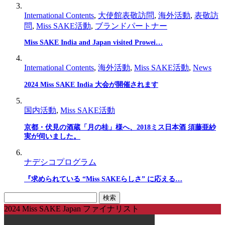
International Contents
,
大使館表敬訪問
,
海外活動
,
表敬訪
問
,
Miss SAKE活動
,
ブランドパートナー
Miss SAKE India and Japan visited Prowei…
International Contents
,
海外活動
,
Miss SAKE活動
,
News
2024 Miss SAKE India 大会が開催されます
国内活動
,
Miss SAKE活動
京都・伏見の酒蔵「月の桂」様へ、2018ミス日本酒 須藤亜紗
実が伺いました。
ナデシコプログラム
『求められている “Miss SAKEらしさ” に応える…
検
索:
2024 Miss SAKE Japan ファイナリスト