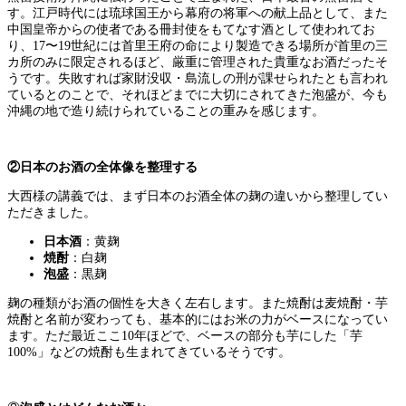
す。江戸時代には琉球国王から幕府の将軍への献上品として、また
中国皇帝からの使者である冊封使をもてなす酒として使われてお
り、17〜19世紀には首里王府の命により製造できる場所が首里の三
カ所のみに限定されるほど、厳重に管理された貴重なお酒だったそ
うです。失敗すれば家財没収・島流しの刑が課せられたとも言われ
ているとのことで、それほどまでに大切にされてきた泡盛が、今も
沖縄の地で造り続けられていることの重みを感じます。
②日本のお酒の全体像を整理する
大西様の講義では、まず日本のお酒全体の麹の違いから整理してい
ただきました。
日本酒
：黄麹
焼酎
：白麹
泡盛
：黒麹
麹の種類がお酒の個性を大きく左右します。また焼酎は麦焼酎・芋
焼酎と名前が変わっても、基本的にはお米の力がベースになってい
ます。ただ最近ここ10年ほどで、ベースの部分も芋にした「芋
100%」などの焼酎も生まれてきているそうです。