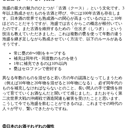
泡盛の最大の魅力のひとつが「古酒（クース）」という文化です。3
年以上熟成させたものを古酒と呼び、中には100年古酒も存在しま
す。日本酒の世界でも熟成酒への関心が高まっているのはここ10年
ほどのことだそうですが、泡盛では古くからこの概念が根付いてい
たのです。また古酒を維持するための「仕次ぎ（しつぎ）」という
技法も教えていただきました。これは複数の甕を使って年数の違う
泡盛を継ぎ足しながら熟成させていく方法で、以下のルールがある
そうです。
常に甕の8〜9割をキープする
補充は同年代・同度数のものを使う
1年に補充できるのは10%以内
甕はセロファンで密封する
異なる年数のものを混ぜると若い方の年の認識となってしまうため
（例えば10年物と20年物を混ぜると10年物になる）、必ず同年代の
ものを補充しなければならないとのこと。長い間人の手で愛情を持
って育てていくお酒なんだと聞いてて感じました。またおそらく第
二次世界大戦の沖縄戦で酒造関連も被害を受けたことと思います、
こうして今でも泡盛を飲むことができるのは、これまでその時代の
人々が守り、繋いできたからですね。
⑧日本のお酒それぞれの個性