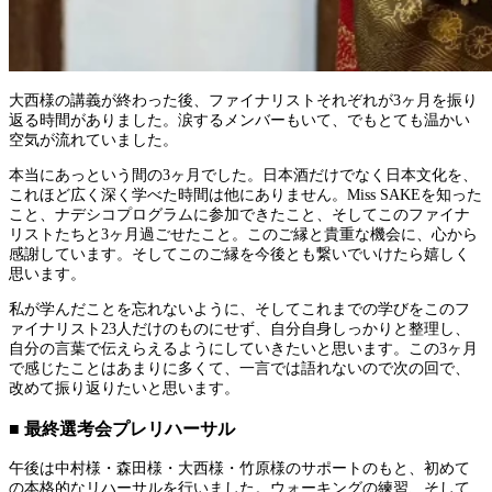
大西様の講義が終わった後、ファイナリストそれぞれが3ヶ月を振り
返る時間がありました。涙するメンバーもいて、でもとても温かい
空気が流れていました。
本当にあっという間の3ヶ月でした。日本酒だけでなく日本文化を、
これほど広く深く学べた時間は他にありません。Miss SAKEを知った
こと、ナデシコプログラムに参加できたこと、そしてこのファイナ
リストたちと3ヶ月過ごせたこと。このご縁と貴重な機会に、心から
感謝しています。そしてこのご縁を今後とも繋いでいけたら嬉しく
思います。
私が学んだことを忘れないように、そしてこれまでの学びをこのフ
ァイナリスト23人だけのものにせず、自分自身しっかりと整理し、
自分の言葉で伝えらえるようにしていきたいと思います。この3ヶ月
で感じたことはあまりに多くて、一言では語れないので次の回で、
改めて振り返りたいと思います。
■ 最終選考会プレリハーサル
午後は中村様・森田様・大西様・竹原様のサポートのもと、初めて
の本格的なリハーサルを行いました。ウォーキングの練習、そして