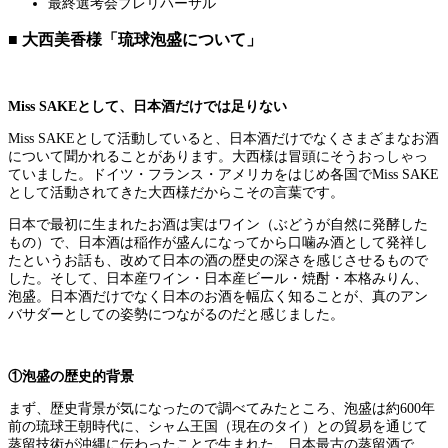
最終選考会プレリハーサル
■ 大西美香様「琉球泡盛について」
Miss SAKEとして、日本酒だけでは足りない
Miss SAKEとして活動していると、日本酒だけでなくさまざまなお酒
について聞かれることがあります。大西様は冒頭にそうおっしゃっ
ていました。ドイツ・フランス・アメリカをはじめ各国でMiss SAKE
として活動されてきた大西様だからこその言葉です。
日本で最初に生まれたお酒は実はワイン（ぶどうが自然に発酵した
もの）で、日本酒は稲作が盛んになってから口噛み酒として発祥し
たというお話も、改めて日本の酒の歴史の深さを感じさせるもので
した。そして、日本産ワイン・日本産ビール・焼酎・本格みりん、
泡盛。日本酒だけでなく日本のお酒を幅広く知ることが、真のアン
バサダーとしての姿勢につながるのだと感じました。
①泡盛の歴史的背景
まず、歴史背景が気になったので調べてみたところ、泡盛は約600年
前の琉球王朝時代に、シャム王国（現在のタイ）との貿易を通じて
蒸留技術が沖縄に伝わったことで生まれた、日本最古の蒸留酒で