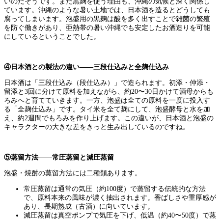
いのだそうです。また黒麹を使う理由も、沖縄の気候と深く関係し
ています。沖縄のような暑い土地では、日本酒を造るとどうしても
腐ってしまいます。泡盛用の黒麹は酸を多く出すことで雑菌の繁殖
を防ぐ働きがあり、亜熱帯の暑い沖縄でも安定したお酒造りを可能
にしているということでした。
④日本酒との製法の違い——三段仕込みと全麹仕込み
日本酒は「三段仕込み（段仕込み）」で造られます。初添・仲添・
留添と3回に分けて原料を加えながら、約20〜30日かけて酒母からも
ろみへと育てていきます。一方、泡盛は全ての原料を一度に投入す
る「全麹仕込み」です。タイ米を全て麹にして、泡盛酵母と水を加
え、約2週間でもろみを作り上げます。この違いが、日本酒と泡盛の
キャラクターの大きな差をきっと生み出しているのですね。
⑤蒸留方法——常圧蒸留と減圧蒸留
泡盛・焼酎の蒸留方法には二種類あります。
常圧蒸留は通常の気圧（約100度）で蒸留する伝統的な方法
で、原料本来の風味が濃く抽出されます。香ばしさや重厚感が
あり、長期熟成（古酒）に向いています。
減圧蒸留は真空ポンプで気圧を下げ、低温（約40〜50度）で蒸