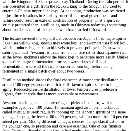
with the Kingdom of Siam, present-day Thailand. During the Edo period, it
was presented as a gift from the Ryukyu king to the Shogun and used to
entertain Chinese imperial envoys. At one point, production was restricted
to just three locations in Shuri by order of the royal government, and
failure could result in exile or confiscation of property. That a spirit so
strictly protected then is still being made in Okinawa today says something
about the dedication of the people who have carried it forward.
The lecture covered the key differences between Japan’s three major spirits.
Sake uses yellow koji, shochu uses white koji, and awamori uses black koji,
which produces high citric acid levels to prevent spoilage in Okinawa’s
subtropical heat. Awamori is made from Thai rice rather than Japanese rice,
as the lower stickiness allows the black koji to penetrate more easily. Unlike
sake’s three-stage fermentation process, awamori uses full-koji
fermentation, where all the rice is converted into koji before being
fermented in a single batch over about two weeks.
Distillation method shapes the final character. Atmospheric distillation at
around 100 degrees produces a rich, full-flavored spirit suited to long
aging. Reduced-pressure distillation at lower temperatures produces a
lighter, fruitier style that is more accessible to newcomers.
Awamori has long had a culture of aged spirits called kusu, with some
examples aged over 100 years. To maintain aged awamori, a technique
called shitsugi is used: regularly topping up the jar with spirits of the same
vintage, keeping the level at 80 to 90 percent, with no more than 10 percent
added per year. Mixing different vintages reduces the age classification to
the younger one, so precision and care are essential. One of our finalists
from Okinawa shared that her family had made a jar of awamori when she