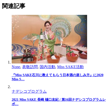
関連記事
None
,
表敬訪問
,
国内活動
,
Miss SAKE活動
『Miss SAKE石川に教えてもらう日本酒の楽しみ方』に2020
Miss S…
ナデシコプログラム
2021 Miss SAKE 長崎 樋口友紀 / 第16回ナデシコプログラムレ
ポ…