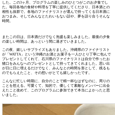
した。この3ヶ月、プログラムの楽しみのひとつがこのお夕食でし
た。毎回各地の食材や料理を丁寧に提供してくださり、日本酒との
相性も抜群で。各地のファイナリストが選んで持ってくる日本酒に
おつまみ。そしてみんなとたわいもない話や、夢を語り合うそんな
時間。
またこの日は、日本酒だけでなく泡盛も楽しみました。最後の夕食
の楽しい時間は、あっという間に過ぎていきました。
この夜、嬉しいサプライズもありました。沖縄県のファイナリスト
が「WATTA」という沖縄のお酒とお菓子を一人ひとり丁寧に包んで
プレゼントしてくれて、石川県のファイナリストは自分で作ったお
猪口をみんなへのプレゼントとして持ってきてくれました。思い出
が日に日に増えるだけでなく、みんなとの時間を形として、残るも
のでもらえたこと、その想いがとても嬉しかったです。
こんなに忙しい時期に、自分のことで精一杯なはずなのに、周りの
ことを想える。可愛くて、知的で、優しくて素敵なメンバーに出会
えたこと改めて、このプログラムに参加できて本当によかったと思
いました。