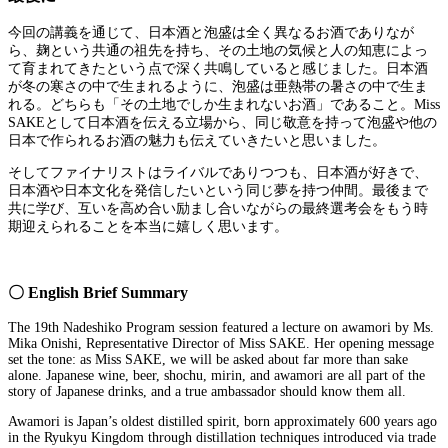
今回の講義を通じて、日本酒と泡盛は全く異なるお酒でありなが
ら、麹という共通の祖先を持ち、その土地の気候と人の知恵によっ
て育まれてきたという点で深く共鳴していると感じました。日本酒
が冬の寒さの中で生まれるように、泡盛は亜熱帯の暑さの中で生ま
れる。どちらも「その土地でしか生まれないお酒」であること。Miss
SAKEとして日本酒を伝える立場から、同じ敬意を持って泡盛や他の
日本で作られるお酒の魅力も伝えていきたいと思いました。
そしてファイナリストはライバルでありつつも、日本酒が好きで、
日本酒や日本文化を発信したいという同じ夢を持つ仲間。最後まで
共に学び、互いを高め合い励まし合いながらの最終選考会をもう時
期迎えられることを本当に嬉しく思います。
〇 English Brief Summary
The 19th Nadeshiko Program session featured a lecture on awamori by Ms.
Mika Onishi, Representative Director of Miss SAKE. Her opening message
set the tone: as Miss SAKE, we will be asked about far more than sake
alone. Japanese wine, beer, shochu, mirin, and awamori are all part of the
story of Japanese drinks, and a true ambassador should know them all.
Awamori is Japan’s oldest distilled spirit, born approximately 600 years ago
in the Ryukyu Kingdom through distillation techniques introduced via trade