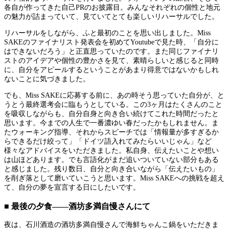
各自が作ってきた自己PRのお披露目。みんなそれぞれの個性と地元
の魅力が詰まっていて、見ていてとても楽しいリハーサルでした。
リハーサルをしながら、ふと最初のことを思い出しました。Miss
SAKEのファイナリスト発表会を初めてYoutubeで見た時、「自分に
はできないだろう」と正直思っていたのです。また同じファイナリ
ストのアイデアや個性の豊かさを見て、素晴らしいと感じると同時
に、自分をアピールするということがあまり得意ではないかもしれ
ないことに気づきました。
でも、Miss SAKEに応募する前に、あの時そう思っていた自分が、と
うとう最終選考会に臨もうとしている。この3ヶ月はたくさんのこと
を吸収しながらも、自分自身と向き合い続けてこれた時間だったと
思います。今までの人生で一番濃ゆい春だったかもしれません。ま
たウォーキング指導、それからスピーチでは「情報量が多すぎるか
らできるだけ絞って」「ドイツ語入れてみたらいいじゃん」など
様々なアドバイスをいただきました。私自身、伝えたいことや想い
は山ほどあります。でも言語化がまだ追いついていない部分もある
と感じました。残り数日、自分と向き合いながら「伝えたいもの」
を削ぎ落として磨いていこうと思います。Miss SAKEへの挑戦を超え
て、自分の夢を宣言する日にしたいです。
■ 最後の夕食——酒坊多満自慢さんにて
夜は、石川酒造の酒坊多満自慢さんで海鮮ちゃんこ鍋をいただきま