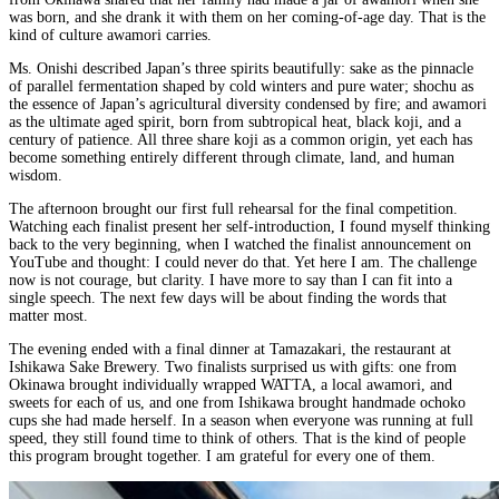
was born, and she drank it with them on her coming-of-age day. That is the
kind of culture awamori carries.
Ms. Onishi described Japan’s three spirits beautifully: sake as the pinnacle
of parallel fermentation shaped by cold winters and pure water; shochu as
the essence of Japan’s agricultural diversity condensed by fire; and awamori
as the ultimate aged spirit, born from subtropical heat, black koji, and a
century of patience. All three share koji as a common origin, yet each has
become something entirely different through climate, land, and human
wisdom.
The afternoon brought our first full rehearsal for the final competition.
Watching each finalist present her self-introduction, I found myself thinking
back to the very beginning, when I watched the finalist announcement on
YouTube and thought: I could never do that. Yet here I am. The challenge
now is not courage, but clarity. I have more to say than I can fit into a
single speech. The next few days will be about finding the words that
matter most.
The evening ended with a final dinner at Tamazakari, the restaurant at
Ishikawa Sake Brewery. Two finalists surprised us with gifts: one from
Okinawa brought individually wrapped WATTA, a local awamori, and
sweets for each of us, and one from Ishikawa brought handmade ochoko
cups she had made herself. In a season when everyone was running at full
speed, they still found time to think of others. That is the kind of people
this program brought together. I am grateful for every one of them.