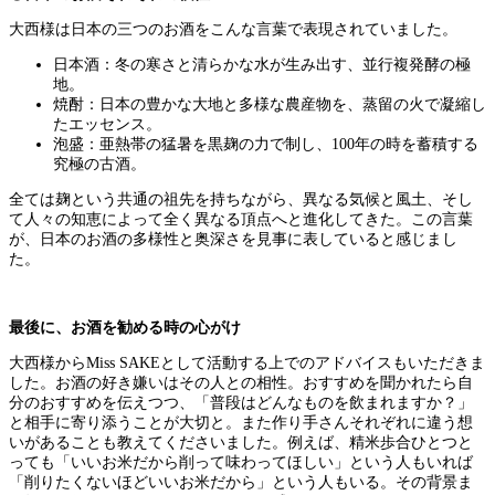
大西様は日本の三つのお酒をこんな言葉で表現されていました。
日本酒：冬の寒さと清らかな水が生み出す、並行複発酵の極
地。
焼酎：日本の豊かな大地と多様な農産物を、蒸留の火で凝縮し
たエッセンス。
泡盛：亜熱帯の猛暑を黒麹の力で制し、100年の時を蓄積する
究極の古酒。
全ては麹という共通の祖先を持ちながら、異なる気候と風土、そし
て人々の知恵によって全く異なる頂点へと進化してきた。この言葉
が、日本のお酒の多様性と奥深さを見事に表していると感じまし
た。
最後に、お酒を勧める時の心がけ
大西様からMiss SAKEとして活動する上でのアドバイスもいただきま
した。お酒の好き嫌いはその人との相性。おすすめを聞かれたら自
分のおすすめを伝えつつ、「普段はどんなものを飲まれますか？」
と相手に寄り添うことが大切と。また作り手さんそれぞれに違う想
いがあることも教えてくださいました。例えば、精米歩合ひとつと
っても「いいお米だから削って味わってほしい」という人もいれば
「削りたくないほどいいお米だから」という人もいる。その背景ま