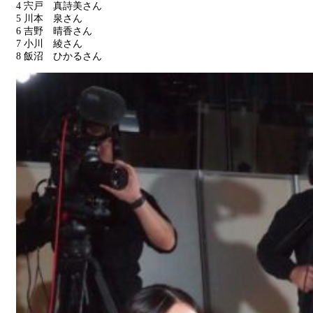
4 宍戸 真詩美さん
5 川本 泉さん
6 吉野 晴香さん
7 小川 綾さん
8 飯沼 ひかるさん