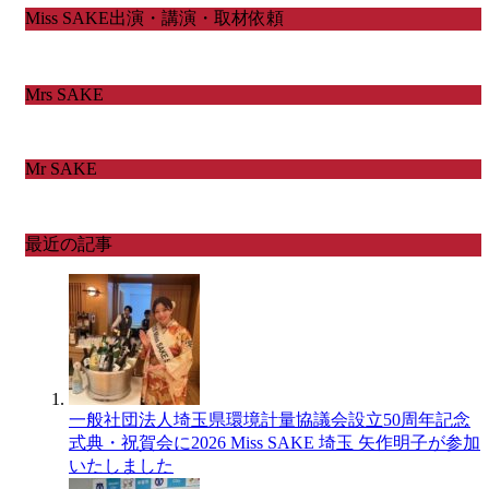
Miss SAKE出演・講演・取材依頼
Mrs SAKE
Mr SAKE
最近の記事
一般社団法人埼玉県環境計量協議会設立50周年記念
式典・祝賀会に2026 Miss SAKE 埼玉 矢作明子が参加
いたしました