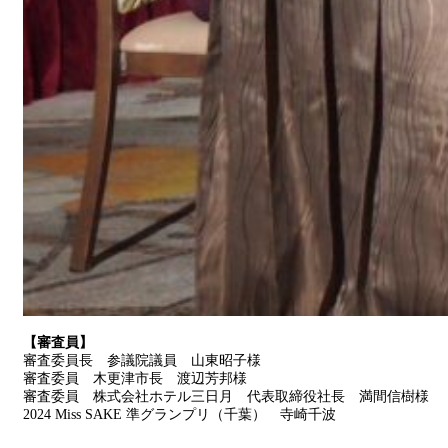
【審査員】
審査委員長 参議院議員 山東昭子様
審査委員 木更津市長 渡辺芳邦様
審査委員 株式会社ホテル三日月 代表取締役社長 満間信樹様
2024 Miss SAKE 準グランプリ（千葉） 寺崎千波