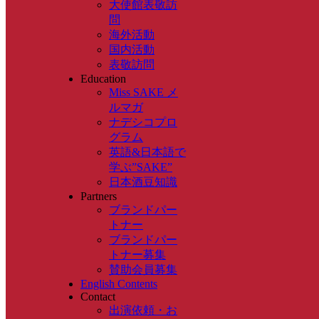
大使館表敬訪
問
海外活動
国内活動
表敬訪問
Education
Miss SAKE メ
ルマガ
ナデシコプロ
グラム
英語&日本語で
学ぶ”SAKE”
日本酒豆知識
Partners
ブランドパー
トナー
ブランドパー
トナー募集
賛助会員募集
English Contents
Contact
出演依頼・お