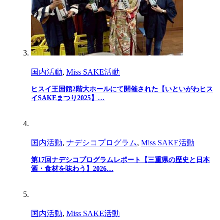
国内活動
,
Miss SAKE活動
ヒスイ王国館2階大ホールにて開催された【いといがわヒス
イSAKEまつり2025】…
国内活動
,
ナデシコプログラム
,
Miss SAKE活動
第17回ナデシコプログラムレポート【三重県の歴史と日本
酒・食材を味わう】2026…
国内活動
,
Miss SAKE活動