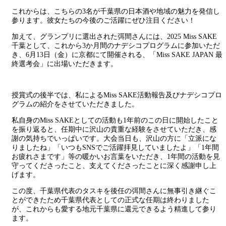
これからは、こちらの3名が千葉県の日本酒や地域の魅力を発信し
参ります。彼女たちの今後のご活躍にぜひ注目ください！
加えて、グランプリに選出された弭間さんには、2025 Miss SAKE
千葉として、これから3か月間のナデシコプログラムに参加いただ
き、6月13日（金）に京都にて開催される、「Miss SAKE JAPAN 最
終選考会」に出場いただきます。
授賞式の後半では、私によるMiss SAKE活動報告及びナデシコプロ
グラムの紹介をさせていただきました。
私自身のMiss SAKEとしての活動も1年前のこの日に開始したこと
を振り返ると、任期中に沢山の貴重な経験をさせていただき、感
謝の気持ちでいっぱいです。大会当日も、沢山の方に「立派にな
りましたね」「いつもSNSでご活躍拝見していましたよ」「1年間
お疲れさまです」等の暖かいお言葉をいただき、1年間の活動を見
守ってくださったこと、支えてくださったことに深く感謝申し上
げます。
この度、千葉県代表のタスキを後任の弭間さんに無事引き継ぐこ
とができたため千葉県代表としての正式な任期は終わりました
が、これからも愛する地元千葉県に還元できるよう精進して参り
ます。