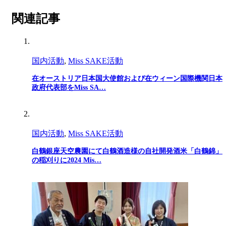
関連記事
国内活動
,
Miss SAKE活動
在オーストリア日本国大使館および在ウィーン国際機関日本
政府代表部をMiss SA…
国内活動
,
Miss SAKE活動
白鶴銀座天空農園にて白鶴酒造様の自社開発酒米「白鶴錦」
の稲刈りに2024 Mis…