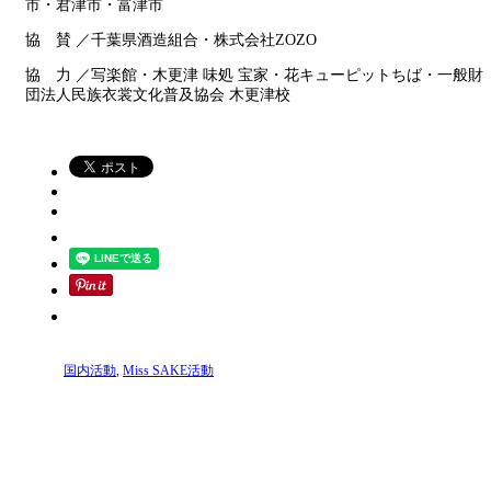
市・君津市・富津市
協 賛 ／千葉県酒造組合・株式会社ZOZO
協 力 ／写楽館・木更津 味処 宝家・花キューピットちば・一般財
団法人民族衣裳文化普及協会 木更津校
国内活動
,
Miss SAKE活動