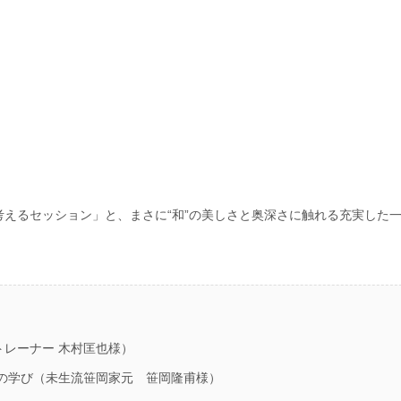
えるセッション」と、まさに“和”の美しさと奥深さに触れる充実した
トレーナー 木村匡也様）
なの学び（未生流笹岡家元 笹岡隆甫様）