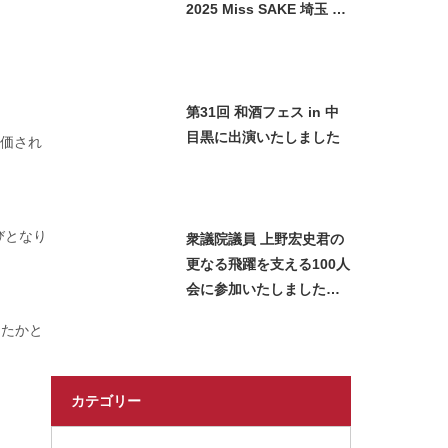
2025 Miss SAKE 埼玉 石
﨑智子が日本酒をご紹介
させていただきました
第31回 和酒フェス in 中
目黒に出演いたしました
評価され
びとなり
衆議院議員 上野宏史君の
更なる飛躍を支える100人
会に参加いたしました＿
2026 Miss SAKE Japan
ったかと
長瀬志珠
カテゴリー