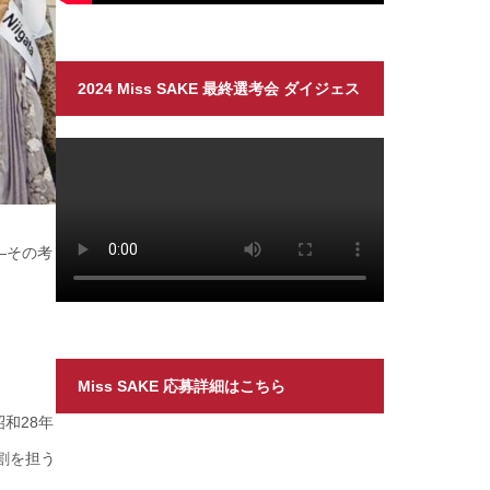
2024 Miss SAKE 最終選考会 ダイジェス
ト
—その考
Miss SAKE 応募詳細はこちら
和28年
割を担う