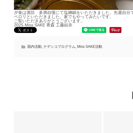
夕食は酒坊 多満自慢にて塩麹鍋をいただきました。先週自分
ペロリといただきました。家でもやってみたいです。
ご覧いただきありがとうございます。
2025 Miss SAKE 青森 工藤結衣
国内活動
,
ナデシコプログラム
,
Miss SAKE活動