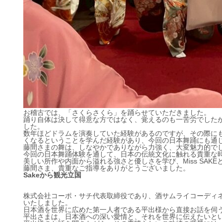
お稽古では、「さくらさくら」を踊らせていただきました。
踊り自体は決して得意な方ではなく、覚えるのも一苦労でした
した。
数年ほどドラムを演奏していた経験があるのですが、その際に
くなるということを学んだ経験があり、今回の日本舞踊にも通
藤間さまの舞は、しなやかでありながら力強く、大変魅力的で
今回の日本舞踊体験を通して、日本の伝統文化に触れる貴重な
美しい所作や内面から溢れる強さと優しさを学び、Miss SA
藤間さま、貴重なご指導をありがとうございました。
Sakeから観光立国
株式会社コーポ・サチ代表取締役であり、酒サムライコーディネ
いたしました。
日本酒を世界に広めた第一人者である平出様から直接お話を伺
平出さまは、日本酒への深い愛情と、それを世界に伝えたいと