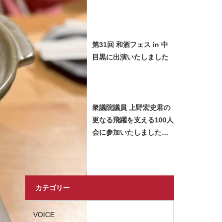
﨑智子が日本酒をご紹介
させていただきました
第31回 和酒フェス in 中
目黒に出演いたしました
衆議院議員 上野宏史君の
更なる飛躍を支える100人
会に参加いたしました＿
2026 Miss SAKE Japan
長瀬志珠
カテゴリー
VOICE