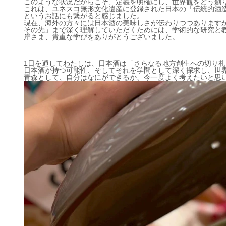
このような状況だからこそ、定義を明確にし、世界観をどう創
これは、ユネスコ無形文化遺産に登録された日本の「伝統的酒
というお話にも繋がると感じました。
現在、海外の方々には日本酒の美味しさが伝わりつつあります
その先」まで深く理解していただくためには、学術的な研究と
岸さま、貴重な学びをありがとうございました。
1日を通してわたしは、日本酒は「さらなる地方創生への切り
日本酒が持つ可能性、そしてそれを学問として深く探求し、世界に広
青森として、自分はなにができるか、今一度よく考えたいと思