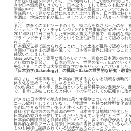
平出様のお話を聞きながら、その素晴らしいご功績の背景には
今や日本酒業界だけでなく、日本全体、そして歴史をも動かす
講義の中で、平出様は「日本酒は地域の最強コンテンツである
青森県という豊かな自然に恵まれた土地で育ち、日本酒に魅せ
本酒は、地域の文化や風土、そして人々の想いが詰まった宝物
した。
また、数多くのエピソードのうち、特に心を揺さぶったのが、
ショナル・ワイン・チャレンジ）2015で見事最高位のチャン
2011年3月11日に発生した東日本大震災の影響で、世界的な
ブラインドテイスティングという公正な評価によって認められ
れました。
日本酒が世界で認められることは、その土地が世界で認められ
今回の平出さまの講義を通して、日本酒を世界に紹介すること
確認いたしました。
Miss SAKEという貴重な機会をいただき、青森の日本酒の
と行動力を見習い、「日本の宝から、世界の宝へ」広めていく
平出さま、この度は大変貴重な学びをありがとうございました
「日本酒学(Sakeology)」の挑戦
～Sakeの世界的な研究・教
岸さまは、日本酒学を、日本酒に関するあらゆる領域を横断的
体系化を進めていらっしゃるとのことでした。
その対象は、水や米、微生物といった自然科学的な要素から、
で、非常に多岐にわたると伺い、その学問としての広範さに改
岸さまは日本酒学が地方創生に果たす役割についても詳しくお
コール飲料としてだけでなく、「物語性」を持つ体験型文化資
を創出できる可能性があると述べられていました。
多様化する地方の観光資源の中で、日本酒学は地域に特化した
日本酒の魅力を発信していきたいと考えている私にとって、大
日本酒の国際展開と価値創造についても、多くの学びがありま
世界的な和食ブームを背景に日本酒の需要は増加しているものの
ものも同様に認識されている現状があるとのことでした。