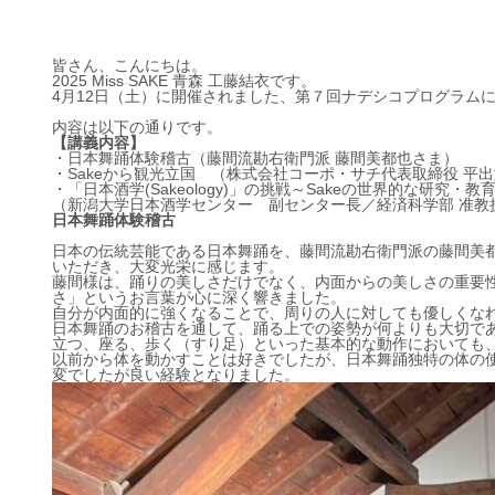
皆さん、こんにちは。
2025 Miss SAKE 青森 工藤結衣です。
4月12日（土）に開催されました、第７回ナデシコプログラム
内容は以下の通りです。
【講義内容】
・日本舞踊体験稽古（藤間流勘右衛門派 藤間美都也さま）
・Sakeから観光立国 （株式会社コーポ・サチ代表取締役 平
・「日本酒学(Sakeology)」の挑戦～Sakeの世界的な研究・
（新潟大学日本酒学センター 副センター長／経済科学部 准教
日本舞踊体験稽古
日本の伝統芸能である日本舞踊を、藤間流勘右衛門派の藤間美
いただき、大変光栄に感じます。
藤間様は、踊りの美しさだけでなく、内面からの美しさの重要
さ」というお言葉が心に深く響きました。
自分が内面的に強くなることで、周りの人に対しても優しくな
日本舞踊のお稽古を通して、踊る上での姿勢が何よりも大切で
立つ、座る、歩く（すり足）といった基本的な動作においても
以前から体を動かすことは好きでしたが、日本舞踊独特の体の
変でしたが良い経験となりました。