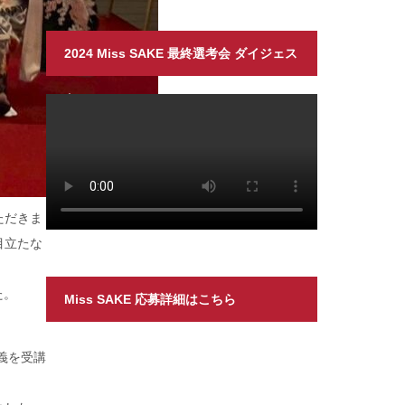
2024 Miss SAKE 最終選考会 ダイジェス
ト
ただきま
目立たな
た。
Miss SAKE 応募詳細はこちら
義を受講