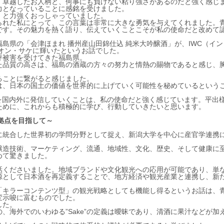
、卓越したお人柄と、何事にも負けない粘り強さがあるのだと強く感じ
力となっていることに感銘を受けました。
」と力強くおっしゃっていました。
られた私にとって、この言葉は非常に大きな勇気を与えてくれました。
です。その魅力を熱く語り、伝えていくことこそが私の使命だと改めて
福島県の「会津ほまれ 播州産山田錦仕込 純米大吟醸酒」が、IWC（イ
ピオン・サケに輝いたというお話でした。
風評被害を受けてきた福島県。
た品質の高さは、福島の酒蔵の方々の努力と情熱の賜物であると感じ、
ることに繋がると感じました。
は、日本の国土の価値を世界的に上げていく可能性を秘めているという
魅力を国内外に発信していくことは、私の使命だと強く感じています。平出
ために、これからも積極的に学び、行動していきたいと思います。
。
育拠点を目指して～
に統合した世界初の学問分野として捉え、新潟大学を中心に産官学連携
醸造技術、マーケティング、流通、地域性、文化、歴史、そして健康に
めて驚きました。
話くださいました。地域ブランドや文化観光への応用が可能であり、単
源として日本酒を再定義することで、地方経済や観光産業と連携し、新
「キラーコンテンツ型」の観光戦略としても機能し得るというお話は、
変示唆に富むものでした。
した。
、海外でのいわゆる”Sake”の定義は曖昧であり、清酒に果汁などが加