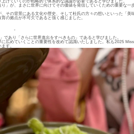
り上げていくのか戦略的で体系的な議論が必要であると学びました。
造り」が、まさに世界に向けてその価値を発信していくための重要な一
が、その背景にある文化や歴史、そして杜氏の方々の想いといった「美
教育の拠点が不可欠であると強く感じました。
札」であり「さらに世界進出をすべきもの」であると学びました。
めていくことの重要性を改めて認識いたしました。私も2025 Miss 
います。