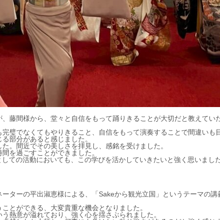
が、藤間様から、堂々と自信をもって踊りきることが大切だと教えてい
も完璧でなくてもやりきること、自信をもって演奏することで間違いも
じる部分があると感じました。
した。間近でその美しさを拝見し、感銘を受けました。
時間を過ごすことができました。
KEとしての活動においても、この学びを活かしていきたいと強く思いまし
ーターの平出淑恵様による、「Sakeから観光立国」というテーマの講
うことができる、大変貴重な機会となりました。
いう熱意が溢れており、強く心を揺さぶられました。