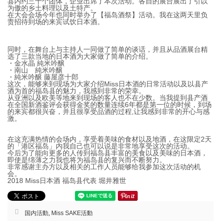
县内约三十个团体，企业出席了本次活动。各自的展台展出了引以
为傲的乡土料理以及土特产。
在大会会场今年也同时举办了【福岛酒祭】活动。我在这两天里负
责招待到场的来宾试饮日本酒。
同时，在舞台上与主持人一同做了简单的谈话，并且从品酒展台精
选了三款当地的日本酒为大家做了简单的介绍。
・金水晶 純米吟醸
・南山 純米吟醸
・純米吟醸 藤屋彦十郎
这次，能够来到现场为大家介绍Miss日本酒的日常活动以及以县产
酒为首的福岛县的魅力，我感到非常的荣幸。
从亚洲以及欧美等地来到现场的客人也不在少数。当我提到县产酒
在全国新酒鉴评会获得金奖的数量连续6年都是第一位的时候，到场
的来宾都很兴奋，并且很享受品酒的过程,让我感到非常的开心与感
激。
在这充满热情的会场内，享受着美味的食材以及地酒，在这限定2天
的「港区福岛」内我自己也可以说是非常地享受这次的活动。
今后为了能向更多的人传到福岛县丰富的美食以及美味的日本酒，
即使是绵薄之力我也将为福岛县的复兴而不断努力。
非常感谢主办方以及相关的工作人员能够给我参加这次活动的机
会。
2018 Miss日本酒 福岛县代表 堀井雅世
国内活動
,
Miss SAKE活動