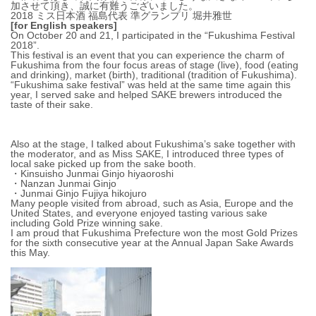
加させて頂き、誠に有難うございました。
2018 ミス日本酒 福島代表 準グランプリ 堀井雅世
[for English speakers]
On October 20 and 21, I participated in the “Fukushima Festival
2018”.
This festival is an event that you can experience the charm of
Fukushima from the four focus areas of stage (live), food (eating
and drinking), market (birth), traditional (tradition of Fukushima).
“Fukushima sake festival” was held at the same time again this
year, I served sake and helped SAKE brewers introduced the
taste of their sake.
Also at the stage, I talked about Fukushima’s sake together with
the moderator, and as Miss SAKE, I introduced three types of
local sake picked up from the sake booth.
・Kinsuisho Junmai Ginjo hiyaoroshi
・Nanzan Junmai Ginjo
・Junmai Ginjo Fujiya hikojuro
Many people visited from abroad, such as Asia, Europe and the
United States, and everyone enjoyed tasting various sake
including Gold Prize winning sake.
I am proud that Fukushima Prefecture won the most Gold Prizes
for the sixth consecutive year at the Annual Japan Sake Awards
this May.