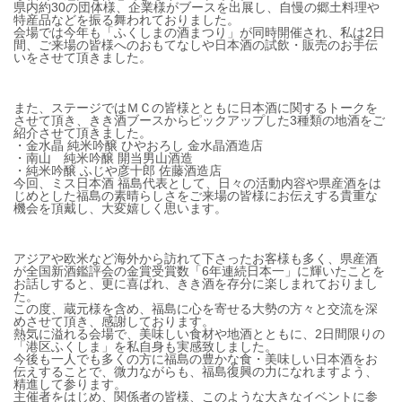
県内約30の団体様、企業様がブースを出展し、自慢の郷土料理や
特産品などを振る舞われておりました。
会場では今年も「ふくしまの酒まつり」が同時開催され、私は2日
間、ご来場の皆様へのおもてなしや日本酒の試飲・販売のお手伝
いをさせて頂きました。
また、ステージではＭＣの皆様とともに日本酒に関するトークを
させて頂き、きき酒ブースからピックアップした3種類の地酒をご
紹介させて頂きました。
・金水晶 純米吟醸 ひやおろし 金水晶酒造店
・南山 純米吟醸 開当男山酒造
・純米吟醸 ふじや彦十郎 佐藤酒造店
今回、ミス日本酒 福島代表として、日々の活動内容や県産酒をは
じめとした福島の素晴らしさをご来場の皆様にお伝えする貴重な
機会を頂戴し、大変嬉しく思います。
アジアや欧米など海外から訪れて下さったお客様も多く、県産酒
が全国新酒鑑評会の金賞受賞数「6年連続日本一」に輝いたことを
お話しすると、更に喜ばれ、きき酒を存分に楽しまれておりまし
た。
この度、蔵元様を含め、福島に心を寄せる大勢の方々と交流を深
めさせて頂き、感謝しております。
熱気に溢れる会場で、美味しい食材や地酒とともに、2日間限りの
「港区ふくしま」を私自身も実感致しました。
今後も一人でも多くの方に福島の豊かな食・美味しい日本酒をお
伝えすることで、微力ながらも、福島復興の力になれますよう、
精進して参ります。
主催者をはじめ、関係者の皆様、このような大きなイベントに参