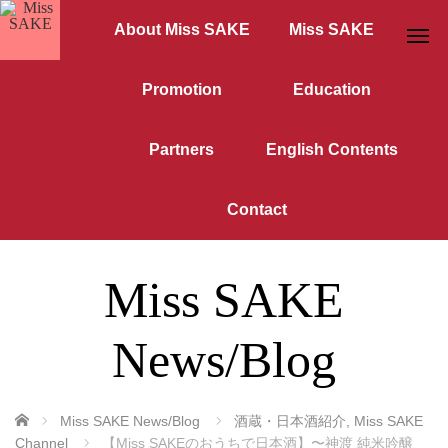
About Miss SAKE
Miss SAKE
Promotion
Education
Partners
English Contents
Contact
Miss SAKE
News/Blog
ホーム
Miss SAKE News/Blog
酒蔵・日本酒紹介
,
Miss SAKE
Channel
【Miss SAKEのおうちで日本酒】〜神渡 純米吟醸