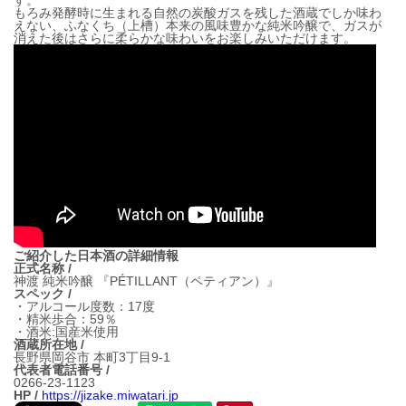
す。
もろみ発酵時に生まれる自然の炭酸ガスを残した酒蔵でしか味わ
えない、ふなくち（上槽）本来の風味豊かな純米吟醸で、ガスが
消えた後はさらに柔らかな味わいをお楽しみいただけます。
ご紹介した日本酒の詳細情報
正式名称 /
神渡 純米吟醸 『PÉTILLANT（ペティアン）』
スペック /
・アルコール度数：17度
・精米歩合：59％
・酒米:国産米使用
酒蔵所在地 /
長野県岡谷市 本町3丁目9-1
代表者電話番号 /
0266-23-1123
HP /
https://jizake.miwatari.jp