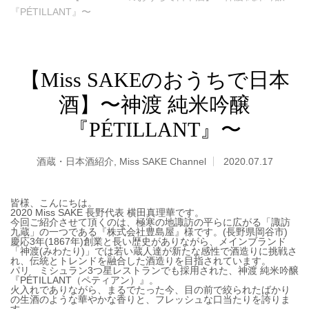
『PÉTILLANT』〜
【Miss SAKEのおうちで日本
酒】〜神渡 純米吟醸
『PÉTILLANT』〜
酒蔵・日本酒紹介
,
Miss SAKE Channel
2020.07.17
皆様、こんにちは。
2020 Miss SAKE 長野代表 横田真理華です。
今回ご紹介させて頂くのは、極寒の地諏訪の平らに広がる「諏訪
九蔵」の一つである『株式会社豊島屋』様です。(長野県岡谷市)
慶応3年(1867年)創業と長い歴史がありながら、メインブランド
「神渡(みわたり)」では若い蔵人達が新たな感性で酒造りに挑戦さ
れ、伝統とトレンドを融合した酒造りを目指されています。
パリ ミシュラン3つ星レストランでも採用された、神渡 純米吟醸
『PÉTILLANT（ペティアン）』。
火入れでありながら、まるでたった今、目の前で絞られたばかり
の生酒のような華やかな香りと、フレッシュな口当たりを誇りま