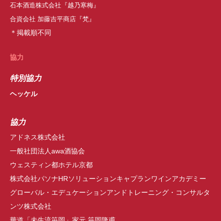
石本酒造株式会社『越乃寒梅』
合資会社 加藤吉平商店『梵』
＊掲載順不同
協力
特別協力
ヘッケル
協力
アドネス株式会社
一般社団法人awa酒協会
ウェスティン都ホテル京都
株式会社パソナHRソリューションキャプランワインアカデミー
グローバル・エデュケーションアンドトレーニング・コンサルタ
ンツ株式会社
華道「未生流笹岡」家元 笹岡隆甫、