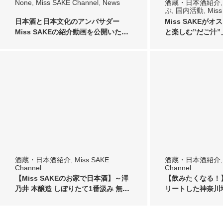
None
,
Miss SAKE Channel
,
News
酒蔵・日本酒紹介
ぶ
,
国内活動
,
Mis
日本酒と日本文化のアンバサダー
Miss SAKEが
Miss SAKEの紹介動画を公開いたし
と楽しむ”だご汁
ました
酒蔵・日本酒紹介
,
Miss SAKE
酒蔵・日本酒紹介
Channel
Channel
【Miss SAKEのお家で日本酒】～澤
【飲みたくなる！
乃井 本醸造 しぼりたて1番汲み 無ろ
リートした神奈川
過…
No.2