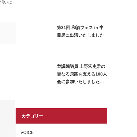
の想いに
﨑智子が日本酒をご紹介
させていただきました
第31回 和酒フェス in 中
目黒に出演いたしました
衆議院議員 上野宏史君の
更なる飛躍を支える100人
会に参加いたしました＿
2026 Miss SAKE Japan
長瀬志珠
カテゴリー
VOICE