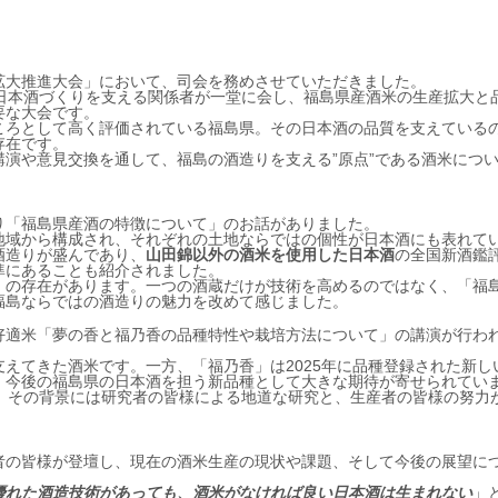
産拡大推進大会」において、司会を務めさせていただきました。
日本酒づくりを支える関係者が一堂に会し、福島県産酒米の生産拡大と
要な大会です。
ころとして高く評価されている福島県。その日本酒の品質を支えている
存在です。
演や意見交換を通して、福島の酒造りを支える”原点”である酒米につ
り「福島県産酒の特徴について」のお話がありました。
地域から構成され、それぞれの土地ならではの個性が日本酒にも表れて
酒造りが盛んであり、
山田錦以外の酒米を使用した日本酒
の全国新酒鑑
準にあることも紹介されました。
」の存在があります。一つの酒蔵だけが技術を高めるのではなく、「福
福島ならではの酒造りの魅力を改めて感じました。
好適米「夢の香と福乃香の品種特性や栽培方法について」の講演が行わ
えてきた酒米です。一方、「福乃香」は2025年に品種登録された新し
、今後の福島県の日本酒を担う新品種として大きな期待が寄せられてい
、その背景には研究者の皆様による地道な研究と、生産者の皆様の努力
者の皆様が登壇し、現在の酒米生産の現状や課題、そして今後の展望に
優れた酒造技術があっても、酒米がなければ良い日本酒は生まれない
」