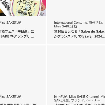
Miss SAKE活動
International Contents
,
海外活動
,
Miss SAKE活動
 和酒フェスin中目黒」に
第10回目となる「Salon du Sake
ss SAKE 準グランプリ …
がフランス パリで行われ、2024
Miss SAKE活動
国内活動
,
Miss SAKE Channel
,
Mi
SAKE活動
,
ブランドパートナー
,
News