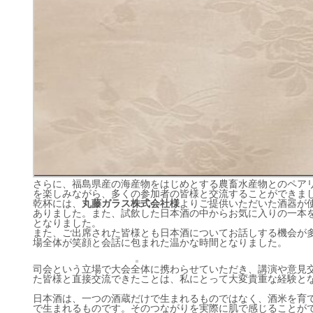
さらに、福島県産の海産物をはじめとする農畜水産物とのペア
を楽しみながら、多くの参加者の皆様と交流することができま
乾杯には、
丸藤ガラス株式会社様
よりご提供いただいた酒器が
ありました。また、試飲した日本酒の中からお気に入りの一本
となりました。
また、ご出席された皆様とも日本酒についてお話しする機会が
場全体が笑顔と会話に包まれた温かな時間となりました。
司会という立場で大会全体に携わらせていただき、講演や意見
た皆様と直接交流できたことは、私にとって大変貴重な経験と
日本酒は、一つの酒蔵だけで生まれるものではなく、酒米を育
で生まれるものです。そのつながりを実際に肌で感じることが