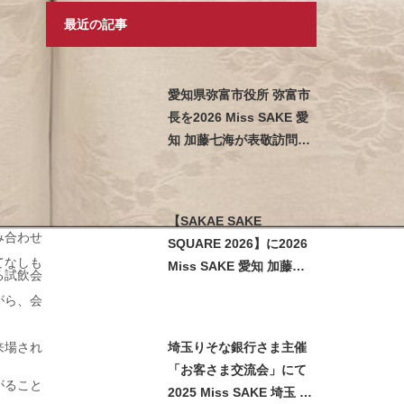
最近の記事
愛知県弥富市役所 弥富市
長を2026 Miss SAKE 愛
知 加藤七海が表敬訪問い
たしました
【SAKAE SAKE
み合わせ
SQUARE 2026】に2026
てなしも
Miss SAKE 愛知 加藤七
る試飲会
海が参加させていただき
がら、会
ました
来場され
埼玉りそな銀行さま主催
「お客さま交流会」にて
がること
2025 Miss SAKE 埼玉 石