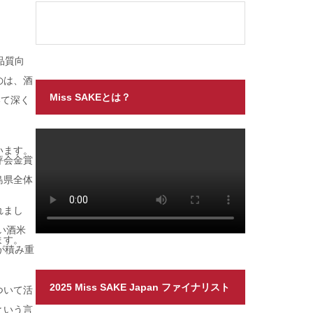
品質向
のは、酒
Miss SAKEとは？
いて深く
います。
評会金賞
島県全体
れまし
い酒米
ます。
が積み重
2025 Miss SAKE Japan ファイナリスト
ついて活
という言