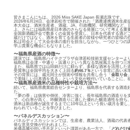
皆さまこんにちは。 2026 Miss SAKE Japan 長瀬志珠です。
2026年6月24日、会津若松市で開催された「酒農連携酒米生
本大会は、酒米生産者、酒蔵、JA、行政機関、研究機関など、
上、さらには福島県産日本酒のさらなる発展について考える重
全国新酒鑑評会で数多くの金賞を受賞し、日本を代表する酒ど
蔵だけではなく、酒米を育てる生産者の皆様や研究者の皆様の
私は司会として大会全体の進行を担当しながら、一つひとつの講
学ぶ貴重な機会にもなりました。
〜福島県産酒の特徴〜
講演では、福島県ハイテクプラザ会津若松技術支援センターよ
福島県は会津・中通り・浜通りという異なる気候風土を持つ三
また、福島県では山田錦だけに頼らず、多様な酒米を活用した
受賞率は全国平均を大きく上回る
約46.7％
という非常に高い水
その背景には、蔵元同士が技術や情報を共有し合う「
金取り会
で美味しい日本酒を造る」という文化が根付いていることに、
〜福島県産酒米の品種特性や栽培方法〜
続いて、福島県農業総合センターより、福島県を代表する酒造
た。
「夢の香」は病害や倒伏、冷害に強く、長年福島県の酒造りを支
で、心白率が高く、吟醸酒造りに適した優れた醸造適性を持ち
酒米は新品種が誕生するまでに10年以上という長い歳月を要し
ねられていることを学びました。
〜パネルデスカッション〜
パネルディスカッションでは、生産者、農業法人、酒蔵の代表
発な意見交換が行われました。
米価高騰や担い手不足といった課題がある一方で、「
どれだけ