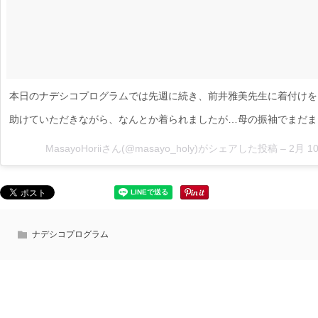
本日のナデシコプログラムでは先週に続き、前井雅美先生に着付けを
助けていただきながら、なんとか着られましたが…母の振袖でまだま
MasayoHoriiさん(@masayo_holy)がシェアした投稿 –
2月 10
ナデシコプログラム