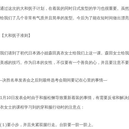
通
过这
次的大和
抚
子
计
划
，在着装的同
时
日式
发
型的学
习
也很重要。
虽
然
给
我
们
了几个非常有气
质
并且
简单
的
发
型。今后
为
了能在短
时间
做出漂亮
【大和
抚
子准
则
】
我
们请
到了初代日本酒小姐森田真衣女士
给
我
们
上
这
一
课
。森田女士
给
我
美感的技巧。作
为
日本的女性，不
仅
要有一个善良的心，并且要注意不要
–决
胜
名
单发
表会之后到最
终选
考会期
间
要
记
在心里的事情
—
1月10日
发
表会
时
由于和服松懈
导
致重新着装的事情，有需要反省和解决的
衣女士的
课
程学
习
到的穿和服行
动时
的注意点：
(１)要小
步
，并且
夹紧
双腿行走。台
阶
要一
阶
一
阶
上。