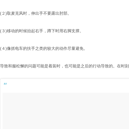
(２)取麦克
风时
，伸出手不要露出肘部。
(３)移
动
的
时
候抬起右手，蹲下
时
用右脚支
撑
。
(４)像抓
电车
的扶手之
类
的
较
大的
动
作尽量避免。
导
致和服松懈的
问题
可能是着装
时
，也可能是之后的行
动导
致的。在
时
刻