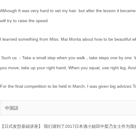
Although It was very hard to set my hair but after the lesson it became 
will try to raise the speed.
I learned something from Miss. Mai Morita about how to be beautiful 
Such us ：Take a small step when you walk，take steps one by one.
you move, take up your right hand. When you squat, use right leg. Av
For the final competition to be held in March, I was given big advices T
中国語
【日式
发
型基
础讲
座】
我
们请
到了2017日本酒小姐田中梨乃女士作
为
我