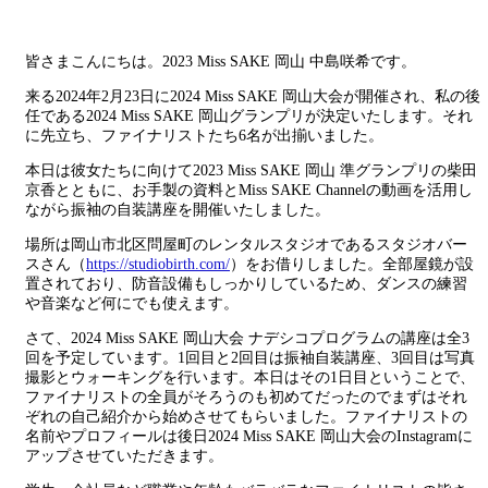
皆さまこんにちは。2023 Miss SAKE 岡山 中島咲希です。
来る2024年2月23日に2024 Miss SAKE 岡山大会が開催され、私の後
任である2024 Miss SAKE 岡山グランプリが決定いたします。それ
に先立ち、ファイナリストたち6名が出揃いました。
本日は彼女たちに向けて2023 Miss SAKE 岡山 準グランプリの柴田
京香とともに、お手製の資料とMiss SAKE Channelの動画を活用し
ながら振袖の自装講座を開催いたしました。
場所は岡山市北区問屋町のレンタルスタジオであるスタジオバー
スさん（
https://studiobirth.com/
）をお借りしました。全部屋鏡が設
置されており、防音設備もしっかりしているため、ダンスの練習
や音楽など何にでも使えます。
さて、2024 Miss SAKE 岡山大会 ナデシコプログラムの講座は全3
回を予定しています。1回目と2回目は振袖自装講座、3回目は写真
撮影とウォーキングを行います。本日はその1日目ということで、
ファイナリストの全員がそろうのも初めてだったのでまずはそれ
ぞれの自己紹介から始めさせてもらいました。ファイナリストの
名前やプロフィールは後日2024 Miss SAKE 岡山大会のInstagramに
アップさせていただきます。