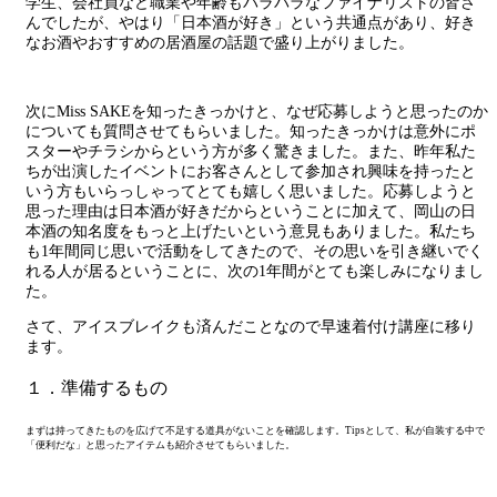
学生、会社員など職業や年齢もバラバラなファイナリストの皆さ
んでしたが、やはり「日本酒が好き」という共通点があり、好き
なお酒やおすすめの居酒屋の話題で盛り上がりました。
次にMiss SAKEを知ったきっかけと、なぜ応募しようと思ったのか
についても質問させてもらいました。知ったきっかけは意外にポ
スターやチラシからという方が多く驚きました。また、昨年私た
ちが出演したイベントにお客さんとして参加され興味を持ったと
いう方もいらっしゃってとても嬉しく思いました。応募しようと
思った理由は日本酒が好きだからということに加えて、岡山の日
本酒の知名度をもっと上げたいという意見もありました。私たち
も1年間同じ思いで活動をしてきたので、その思いを引き継いでく
れる人が居るということに、次の1年間がとても楽しみになりまし
た。
さて、アイスブレイクも済んだことなので早速着付け講座に移り
ます。
１．準備するもの
まずは持ってきたものを広げて不足する道具がないことを確認します。Tipsとして、私が自装する中で
「便利だな」と思ったアイテムも紹介させてもらいました。