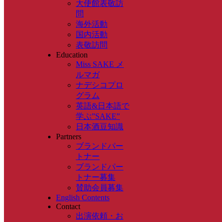
大使館表敬訪
問
海外活動
国内活動
表敬訪問
Education
Miss SAKE メ
ルマガ
ナデシコプロ
グラム
英語&日本語で
学ぶ”SAKE”
日本酒豆知識
Partners
ブランドパー
トナー
ブランドパー
トナー募集
賛助会員募集
English Contents
Contact
出演依頼・お