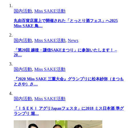
国内活動
,
Miss SAKE活動
丸由百貨店屋上で開催された「とっとり酒フェス」へ2025
Miss SAKE 鳥…
国内活動
,
Miss SAKE活動
,
News
「第20回 越後・謙信SAKEまつり」に参加いたします！ –
20…
国内活動
,
Miss SAKE活動
『2020 Miss SAKE 三重大会』グランプリに松本紗弥（まつも
とさや）さ…
国内活動
,
Miss SAKE活動
「ＩＳＥＫＩ アグリJapanフェスタ」に2018 ミス日本酒 準グ
ランプリ 堀…