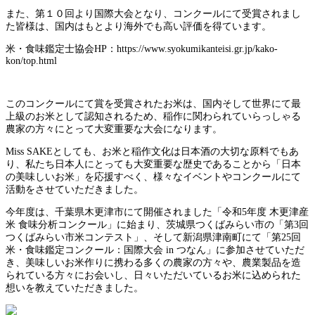
また、第１０回より国際大会となり、コンクールにて受賞されまし
た皆様は、国内はもとより海外でも高い評価を得ています。
米・食味鑑定士協会HP：https://www.syokumikanteisi.gr.jp/kako-
kon/top.html
このコンクールにて賞を受賞されたお米は、国内そして世界にて最
上級のお米として認知されるため、稲作に関わられていらっしゃる
農家の方々にとって大変重要な大会になります。
Miss SAKEとしても、お米と稲作文化は日本酒の大切な原料でもあ
り、私たち日本人にとっても大変重要な歴史であることから「日本
の美味しいお米」を応援すべく、様々なイベントやコンクールにて
活動をさせていただきました。
今年度は、千葉県木更津市にて開催されました「令和5年度 木更津産
米 食味分析コンクール」に始まり、茨城県つくばみらい市の「第3回
つくばみらい市米コンテスト」、そして新潟県津南町にて「第25回
米・食味鑑定コンクール：国際大会 in つなん」に参加させていただ
き、美味しいお米作りに携わる多くの農家の方々や、農業製品を造
られている方々にお会いし、日々いただいているお米に込められた
想いを教えていただきました。