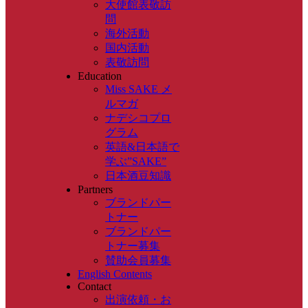
大使館表敬訪
問
海外活動
国内活動
表敬訪問
Education
Miss SAKE メ
ルマガ
ナデシコプロ
グラム
英語&日本語で
学ぶ”SAKE”
日本酒豆知識
Partners
ブランドパー
トナー
ブランドパー
トナー募集
賛助会員募集
English Contents
Contact
出演依頼・お