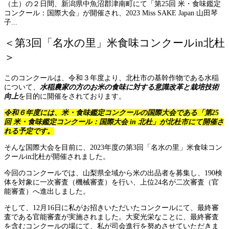
（土）の２日間、新潟県中魚沼郡津南町にて「第25回 米・食味鑑定
コンクール：国際大会」が開催され、2023 Miss SAKE Japan 山田琴
子...
＜第3回「名水の里」米食味コンクールin北杜
＞
このコンクールは、令和３年度より、北杜市の基幹作物である水稲
について、
水稲農家の方のお米の食味に対する意識改革と栽培技術
向上
を目的に開催をされております。
令和６年度には、米・食味鑑定コンクールの国際大会である「第25
回 米・食味鑑定コンクール：国際大会 in 北杜」が北杜市にて開催さ
れる予定です。
そんな国際大会を目前に、2023年度の第3回「名水の里」米食味コン
クールin北杜が開催されました。
今回のコンクールでは、山梨県全域から米の出品者を募集し、190検
体を対象に一次審査（機械審査）を行い、上位24名が二次審査（官
能審査）へ進出しました。
そして、12月16日に私がお招きいただいたコンクールにて、最終審
査である官能審査が実施されました。大変光栄なことに、最終審査
を含むコンクールの場にて、私が司会進行を努めさせていただきま