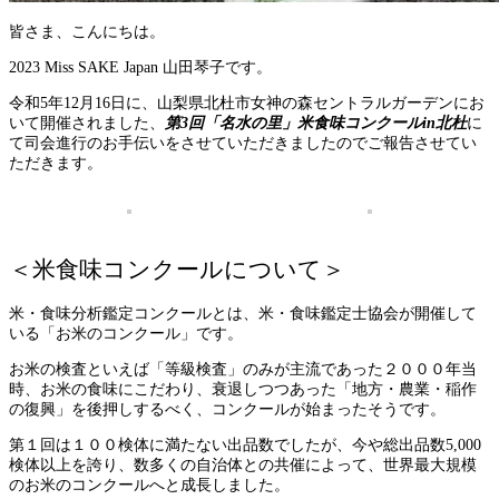
皆さま、こんにちは。
2023 Miss SAKE Japan 山田琴子です。
令和5年12月16日に、山梨県北杜市女神の森セントラルガーデンにお
いて開催されました、
第3回「名水の里」米食味コンクールin北杜
に
て司会進行のお手伝いをさせていただきましたのでご報告させてい
ただきます。
＜米食味コンクールについて＞
米・食味分析鑑定コンクールとは、米・食味鑑定士協会が開催して
いる「お米のコンクール」です。
お米の検査といえば「等級検査」のみが主流であった２０００年当
時、お米の食味にこだわり、衰退しつつあった「地方・農業・稲作
の復興」を後押しするべく、コンクールが始まったそうです。
第１回は１００検体に満たない出品数でしたが、今や総出品数5,000
検体以上を誇り、数多くの自治体との共催によって、世界最大規模
のお米のコンクールへと成長しました。