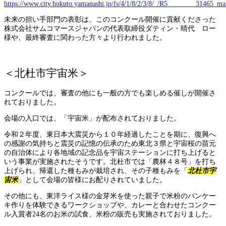
https://www.city.hokuto.yamanashi.jp/fs/4/1/8/2/3/8/_/R5________31465_ma
未来の担い手部門の表彰は、このコンクール開催に貢献くださった
株式会社サムコマースジャパンの代表取締役ダティン・晴代 ロー
様や、最終審査に関わった方々より行われました。
＜北杜市宇宙米＞
コンクールでは、審査の他にも一般の方でも楽しめる催しが開催さ
れておりました。
会場の入口では、「宇宙米」が配布されておりました。
令和２年度、東日本大震災から１０年経過したことを期に、復興へ
の感謝の気持ちと震災の記憶の伝承のため東北３県と宇宙桜の苗元
の自治体により各地域の記念品を宇宙ステーションに打ち上げると
いう事業が実施されたそうです。北杜市では「農林４８号」を打ち
上げられ、帰還した種もみが栽培され、その子種もみを「
北杜市宇
宙米
」として会場の皆様にお配りされていました。
その他にも、東洋ライス様の金芽米を使った親子で米粉のパンケー
キ作りを体験できるワークショップや、カレーと合わせたコンクー
ル入賞者24名のお米の試食、米粉の販売も実施されておりました。