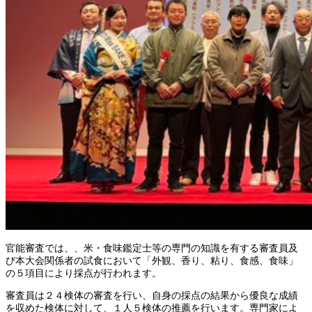
官能審査では、、米・食味鑑定士等の専門の知識を有する審査員及
び本大会関係者の試食において「外観、香り、粘り、食感、食味」
の５項目により採点が行われます。
審査員は２４検体の審査を行い、自身の採点の結果から優良な成績
を収めた検体に対して、１人５検体の推薦を行います。専門家によ