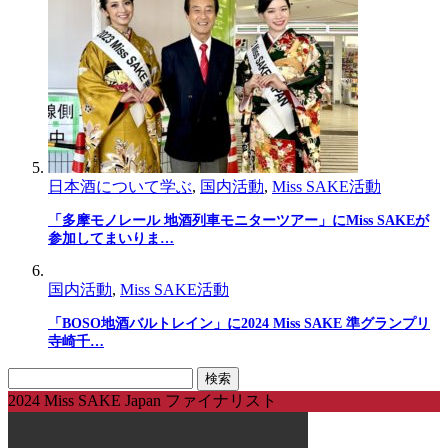
日本酒について学ぶ
,
国内活動
,
Miss SAKE活動
「多摩モノレール 地酒列車モニターツアー」にMiss SAKEが
参加してまいりま…
国内活動
,
Miss SAKE活動
「BOSO地酒バルトレイン」に2024 Miss SAKE 準グランプリ
寺崎千…
検
索:
2024 Miss SAKE Japan ファイナリスト