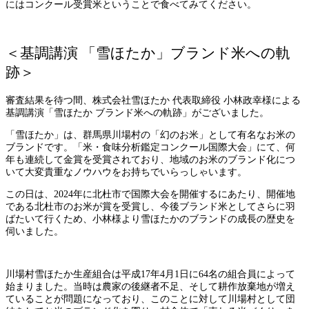
にはコンクール受賞米ということで食べてみてください。
＜基調講演 「雪ほたか」ブランド米への軌
跡＞
審査結果を待つ間、株式会社雪ほたか 代表取締役 小林政幸様による
基調講演「雪ほたか ブランド米への軌跡」がございました。
「雪ほたか」は、群馬県川場村の「幻のお米」として有名なお米の
ブランドです。「米・食味分析鑑定コンクール国際大会」にて、何
年も連続して金賞を受賞されており、地域のお米のブランド化につ
いて大変貴重なノウハウをお持ちでいらっしゃいます。
この日は、2024年に北杜市で国際大会を開催するにあたり、開催地
である北杜市のお米が賞を受賞し、今後ブランド米としてさらに羽
ばたいて行くため、小林様より雪ほたかのブランドの成長の歴史を
伺いました。
川場村雪ほたか生産組合は平成17年4月1日に64名の組合員によって
始まりました。当時は農家の後継者不足、そして耕作放棄地が増え
ていることが問題になっており、このことに対して川場村として団