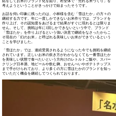
結をしてお米のブランド化を図り、村全体で「売れる米づくり」を
考えようということがきっかけで始まったそうです。
お話を伺い印象に残ったのは、小林様を含む「雪ほたか」の方々の
継続する力です。年に一度しかできないお米作りでは、ブランドを
作り上げ、その認知度をあげるまで結果がすぐに現れるとは限りま
せん。そして、挑戦は年に1回しかできないという中で、ブランド
「雪ほたか」を作り上げるという強い決意で継続をなさったからこ
そ現在の「幻のお米」と呼ばれる美味しいお米ができているという
ことを学びました。
「雪ほたか」では、連続受賞されるようになった今でも挑戦を継続
されています。正しいお米の炊き方がわからなくても一番雪ほたか
を美味しい状態で食べたいという方向けのレトルトご飯や、スパー
クリング日本酒、地ビールや飲む麹、おせんべいやポテトチップス
まで手がけられており、より多くの方に雪ほたかのブランドを知っ
ていただく機会を継続してつくられております。