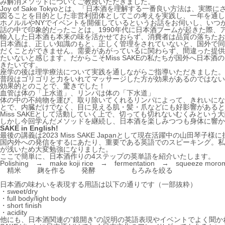
み解消メソッドについてご教授いただきました。
Joy of Sake Tokyoとは、「日本酒を理解する一番良い方法は
図ることを目的とした非営利団体としてこの考えを実践し、一年を通し
ホノルルやNYでイベントを開催しているというお話をお伺いし、いつ
話の中で印象的だったことは、1990年代に日本酒ブームが起きた際
輸入した日本酒も本来の味を活かせておらず、消費者は品質の落ちたお
日本酒は、正しい知識のもと、正しく管理をされていないと、国外で同
だくことができません。需要があがっているに関わらず、間違った提供
たいないと感じます。だからこそMiss SAKEの私たちが国外へ日本
きたいです。
座学の後は理学療法について実践を通しながらご指導いただきました。
普段はゴリゴリと力をいれてマッサージした方が効果があるのではない
効果的とのことで、驚きでした！
血管は体の「上水道」、リンパは体の「下水道」
体の中の不純物を運び、取り除いてくれるリンパによって、きれいにな
とで、内臓だけでなく、目に見える肌・髪・爪などにも好影響があると
Miss SAKEとして活動していく上で、切っても切れないむくみという
しかし今回学んだメソッドを継続し、日本酒を楽しみつつも身体に響か
SAKE in English!
最後の講義は2023 Miss SAKE Japanとして現在活躍中の山田琴子
国内外への発信をするにあたり、重要である英語でのスピーキング。私
が浅いため大変勉強になりました。
ここで簡単に、日本酒作りの4ステップの英単語を紹介いたします。
Polishing → make koji rice → fermentation → squeeze moro
精米
麹を作る
発酵 もろみを絞る
日本酒の味わいを表現する用語は以下の通りです（一部抜粋）
・sweet/dry
・full body/light body
・short finish
・acidity
他にも、日本酒関連の”鏡開き”の説明の英語表現やイベントでよく聞か