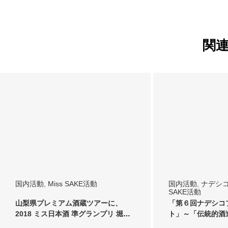
関
国内活動
,
Miss SAKE活動
国内活動
,
ナデシ
SAKE活動
山梨県プレミアム酒蔵ツアーに、
「第６回ナデシコ
2018 ミス日本酒 準グランプリ 堀井
ト」～「伝統的酒造り
雅世が同行…
として伝…