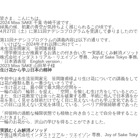
皆さま、こんにちは。
2024 Miss SAKE 千葉 寺崎千波
です。
緑風の候、初夏の青空が気持ちよく感じられるこの頃です。
4月27日（土）に第11回ナデシコプログラムを受講して参りましたの
第11回ナデシコプログラムの講義内容は以下の通りです。
「
いけばな～2024年それ以降に向けて～
」
未生流笹岡家元 笹岡隆甫様
「
理学療法士が推薦するお酒との付き合い方 〜実践むくみ解消メソッ
株式会社インダストリアル・リエイゾン 専務、Joy of Sake Tokyo
「日本酒表現 English version」
2023 Miss SAKE 山田琴子様
生け花から学ぶ日本の精神
午前中は未生流笹岡家元 笹岡隆甫様より生け花についての講義をして
は花の種類も数も一番少ないそうです。
～生け花とは、最小限で最大限の空間を～
一輪の花の「輪郭」を捉え、「空間」を愉しむ生け方をしているとのこ
また、生け花教室では余った花を破棄する際、半紙に包んで日本酒をか
花を美しく見せる技術だけでなく目に見えないものも学ぶ文化であるこ
この目には見えない文化を体現している、シベリア抑留経験者であった
「抑留時の過酷な極限状態でも植物と向き合うことで自分を律すること
ただきました。
一輪のお花から、沢山の学びを得ることができました。
実践むくみ解消メソッド
午後は株式会社インダストリアル・リエイゾン 専務、Joy of Sake To