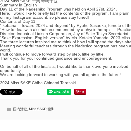
2024 Miss SAKE 千葉 寺崎千波
Summary in English
Day 11 of the Nadeshiko Program was held on April 27st, 2024.
Here, I would like to briefly list the contents of the program. I am plan
on
my Instagram account
, so please stay tuned!
Contents of Day 11
”Ikebana – Toward 2024 and Beyond” by Ryuho Sasaoka, Iemoto of th
“How to deal with alcohol recommended by a physiotherapist – Practic
Director, Industrial Liaison Corporation, Joy of Sake Tokyo Secretariat,
“Sake Expression -English version” by Ms. Kotoko Yamada, 2023 Mi
The three lectures inspired me to think of how I will spend the days aft
Meeting wonderful teachers through the Nadesico program has been a 
world.
I will continue to move forward step by step, little by little.
Thank you for your continued guidance and encouragement.
On behalf of all of the finalists, I would like to thank everyone involv
opportunity.
We are looking forward to working with you all again in the future!
2024 Miss SAKE Chiba Chinami Terasaki
国内活動
,
Miss SAKE活動