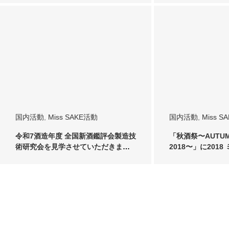
国内活動
,
Miss SAKE活動
国内活動
,
Miss S
令和7酒造年度 全国新酒鑑評会製造技
「秋酒祭〜AUTUMN
術研究会を見学させていただきまし
2018〜」に2018
た R…