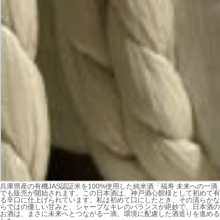
兵庫県産の有機JAS認証米を100%使用した純米酒「福寿 未来への一
でも販売が開始されます。この日本酒は、神戸酒心館様として初めて有
る辛口に仕上げられています。私は初めて口にしたとき、その清らかな
らではの優しい甘みと、シャープなキレのバランスが絶妙で、日本酒の
お酒は、まさに未来へとつながる一滴。環境に配慮した酒造りを進める