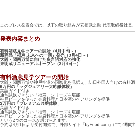
このプレス発表会では、以下の取り組みが安福武之助 代表取締役社長
発表内容まとめ
有料酒蔵見学ツアーの開始（4月中旬～）
新商品「福寿 未来への一滴」発売（3月4日～）
大阪・関西万博に向けた多言語対応の強化
東明蔵リニューアルオープン（3月4日～）
有料酒蔵見学ツアーの開始
大阪・関西万博や神戸空港の国際化を見据え、訪日外国人向けの有料酒蔵
6万円の「ラグジュアリー大吟醸体験」
英語ガイド付き
通常試飲できない「福寿」シリーズを堪能
神戸ビーフを使った会席料理と日本酒のペアリングを提供
3万円の「プレミアム吟醸体験」
英語ガイド付き
通常試飲できない「福寿」シリーズを堪能
神戸ビーフを使った会席料理と日本酒のペアリングを提供
という2つのコースが設けられます。
予約は4月1日より受付開始で、外部サイト「byFood.com」にて2