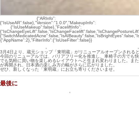
{“ARInfo”:
{“IsUseAR”:false},”Version”:”1.0.0″,”MakeupInfo”:
{“IsUseMakeup”:false},”FaceliftInfo”:
{“IsChangeEyeLift”:false,”IsChangeFacelift”:false,”IsChangePostureLi
{“SwitchMedicatedAcne”:false,”IsAIBeauty”:false,”IsBrightEyes”:false,”
{“AppName”:2},”FilterInfo”:{“IsUseFilter”:false}}
3月4日より、蔵元ショップ「東明蔵」がリニューアルオープンされる
今回のリニューアルでは、バリアフリー化を推進し、車椅子の方でも快
でも気軽に買い物を楽しめるレイアウトへと生まれ変わりました。また、名物
が再開され、日本酒の楽しみ方の幅がさらに広がりました。
ぜひ、新しくなった「東明蔵」にお立ち寄りくださいませ。
最後に