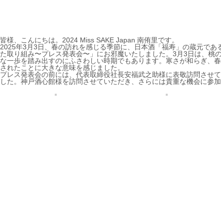
皆様、こんにちは。2024 Miss SAKE Japan 南侑里です。
2025年3月3日、春の訪れを感じる季節に、日本酒「福寿」の蔵元であ
た取り組み〜プレス発表会〜」にお邪魔いたしました。3月3日は、桃
な一歩を踏み出すのにふさわしい時期でもあります。寒さが和らぎ、春
されたことに大きな意味を感じました。
プレス発表会の前には、代表取締役社長安福武之助様に表敬訪問させていた
した。神戸酒心館様を訪問させていただき、さらには貴重な機会に参加