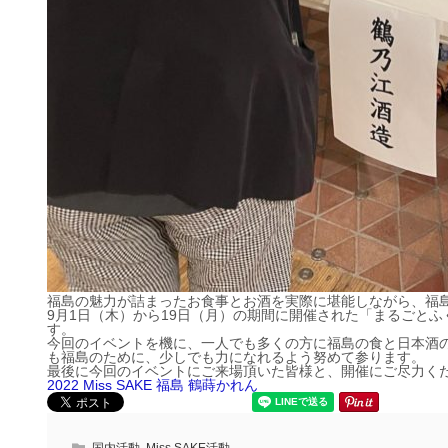
福島の魅力が詰まったお食事とお酒を実際に堪能しながら、福
9月1日（木）から19日（月）の期間に開催された「まるごとふくしま
す。
今回のイベントを機に、一人でも多くの方に福島の食と日本酒の魅力
も福島のために、少しでも力になれるよう努めて参ります。
最後に今回のイベントにご来場頂いた皆様と、開催にご尽力く
2022 Miss SAKE 福島 鶴蒔かれん