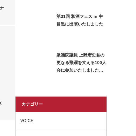
させていただきました
イナ
第31回 和酒フェス in 中
目黒に出演いたしました
衆議院議員 上野宏史君の
更なる飛躍を支える100人
会に参加いたしました＿
2026 Miss SAKE Japan
長瀬志珠
彰
カテゴリー
VOICE