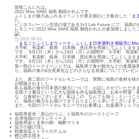
皆様こんにちは。
2022 Miss SAKE 福島 鶴蒔かれんです。
ふくしまの魅力あふれるイベントが東京都心に大集合した「
ま
た。
ビジネスパーソン交流の場である3×3 Lab Future にて
レモニーに2022 Miss SAKE 福島 鶴蒔かれんが参加致しま
2022.09.03
「まるごとふくしまウィーク」ふくしま日本酒利き酒販売にMiss SA
大手町、有楽町、銀座、日本橋、恵比寿を周遊してふくしまをまるごと
です。 9月1日（木）から19日（月）の期間中、大手町、有楽町、銀座、ほか都内の数カ所を拠点に「まるごとふくしまウィーク」が開催され
ております。...
大手町、有楽町、銀座、日本橋、恵比寿を周遊してふくしまをまるごと
です。 9月1日（木）から19日（月）の期間中、大手町、有楽町、銀座、ほか都内の数カ所を拠点に「まるごとふくしまウィーク」が開催され
ております。...
第一部のトークイベントでは、福島県で食や観光などの産業振
ら、福島の食の6次産業化などのさらなる発展についてプレゼ
また、第二部のフードセレモニ―では、実際に福島の食材を味
が開催されました。
私も福島の食や日本酒の魅力について、お話しさせていただき
全国で３番目という広大な面積を誇る福島県は、お米や野菜・
な な食材がございます。私はこの「なんでも揃う」というこ
に、福島の魅力をお届けできておりましたら幸いでございます
また、今回のフードセレモニーでのお食事は、比嘉康洋シェフ
福島県産米「里山のつぶ」と福島牛のローストビーフ
会津地鶏のガランティーヌ
福島県炭と玄米の卵、梅酢マリネ
茄子の揚げ浸し
蛇腹胡瓜とトマトのナムル
鰹の西京焼き