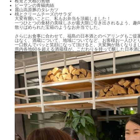
椎茸と大根の煮物
ピーマンの青椒肉絲
麗山高原豚のタレカツ
桃とクリームチーズのサラダ
大変有難いことに、私もお弁当を頂戴しました！
一つひとつの食材の美味しさが最大限に引き出されるよう、趣
散りばめられた宝箱のようなお弁当でした。
さらにお食事に合わせて、福島の日本酒とのペアリングもご提
はなく、酒蔵について、地域についてなど、お客様お一人ひと
一口飲んでパッと笑顔になって頂けると、大変胸が熱くなりま
県内各地60を超える酒蔵様が、こだわりを持って醸した日本酒