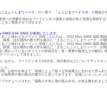
るごとふくしまウィーク
」の一環で、「
ふくしまフードラボ
」が開催さ
、福島の食材への理解を深めるフードビジネス講座と福島の食と地酒を堪能す
したことをご報告させて頂きます。
KE & Mr SAKE が参加いたします。
味わえるイベント 皆様こんにちは。 2022 Miss SAKE 福島 鶴
味わえるイベント 皆様こんにちは。 2022 Miss SAKE 福島 鶴
興に携わっているパネリストの皆様方が、食・農業や観光などの幅広い
ンテーションして頂きました。
わいながら、フードビジネスや6次化、地方創生などについてディスカッ
ました。
果物、お肉やお魚まで、地域によって様々な気候風土に合わせて作られ
とが福島県の食の最大の魅力だと思っております。会場にいらっしゃっ
。
がプロデュースされた「福島の大地と海の恵み弁当」が振る舞われまし