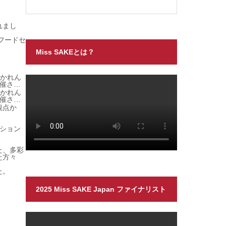
れまし
るフードセ
Miss SAKEとは？
蒔かれん
蒔かれん
観点か
ション
た、多彩
た方々
た。
2025 Miss SAKE Japan ファイナリスト