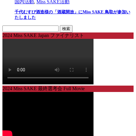
国内活動
,
Miss SAKE活動
千代むすび酒造様の「酒蔵開放」にMiss SAKE 鳥取が参加い
たしました
検
索:
2024 Miss SAKE Japan ファイナリスト
2024 Miss SAKE 最終選考会 Full Movie