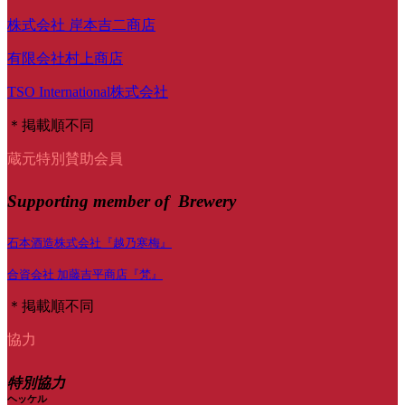
株式会社 岸本吉二商店
有限会社村上商店
TSO International株式会社
＊掲載順不同
蔵元特別賛助会員
Supporting member of Brewery
石本酒造株式会社『越乃寒梅』
合資会社 加藤吉平商店『梵』
＊掲載順不同
協力
特別協力
ヘッケル