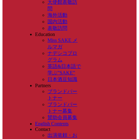
大使館表敬訪
問
海外活動
国内活動
表敬訪問
Education
Miss SAKE メ
ルマガ
ナデシコプロ
グラム
英語&日本語で
学ぶ”SAKE”
日本酒豆知識
Partners
ブランドパー
トナー
ブランドパー
トナー募集
賛助会員募集
English Contents
Contact
出演依頼・お