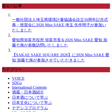
最近の記事
一般社団法人埼玉県環境計量協議会設立50周年記念式
典・祝賀会に2026 Miss SAKE 埼玉 矢作明子が参加い
たしました
愛知県弥富市役所 弥富市長を2026 Miss SAKE 愛知 加
藤七海が表敬訪問いたしました
【SAKAE SAKE SQUARE 2026】に2026 Miss SAKE 愛
知 加藤七海が参加させていただきました
カテゴリー
VOICE
SDGs
International Contents
酒蔵・日本酒紹介
日本酒について学ぶ
日本文化について学ぶ
ナデシコプログラム