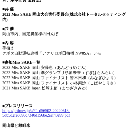
18、県本部長 伍賀弘）
■共 催
2022 Miss SAKE 岡山大会実行委員会(株式会社トータルセッティング
内)
■共 催
岡山市内、国定農産様の田んぼ
■内 容
手植え
クボタ自動運転農機「アグリロボ田植機 NW8SA」デモ
■参加Miss SAKE一覧
2022 Miss SAKE 岡山 安藤恵（あんどうめぐみ）
2022 Miss SAKE 岡山 準グランプリ杉原未来（すぎはらみらい）
2022 Miss SAKE 岡山 ファイナリスト 皆木日和（みなぎひより）
2022 Miss SAKE 岡山 ファイナリスト 小林梨沙（こばやしりさ）
2021 Miss SAKE Japan 松崎未侑（まつざきみゆ）
■プレスリリース
https://prtimes.jp/a/?f=d56502-20220613-
5db5d2fe8690c7340d156be2aef43e99.pdf
岡山県と雄町米