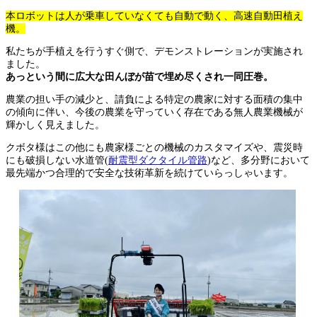
本ロボットは人が乗車していなくても自動で動く、高速自動田植え
機。
私たちが手植えを行うすぐ側で、デモンストレーションが実施され
ました。
あっという間に広大な田んぼが苗で埋め尽くされ一同圧巻。
農業の担い手の減少と、請負による特定の農家に対する面積の集中
の傾向に伴い、今後の農業を守っていく存在である無人農業機械が
輝かしく見えました。
クボタ様はこの他にも農家様ごとの機械のカスタマイズや、震災時
にも破損しない水道管
(
耐震型ダクタイル管路
)
など、多分野において
最先端かつ合理的で安全な技術革新を続けていらっしゃいます。