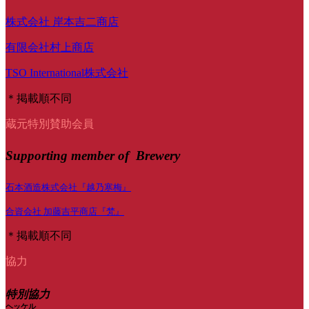
株式会社 岸本吉二商店
有限会社村上商店
TSO International株式会社
＊掲載順不同
蔵元特別賛助会員
Supporting member of Brewery
石本酒造株式会社『越乃寒梅』
合資会社 加藤吉平商店『梵』
＊掲載順不同
協力
特別協力
ヘッケル