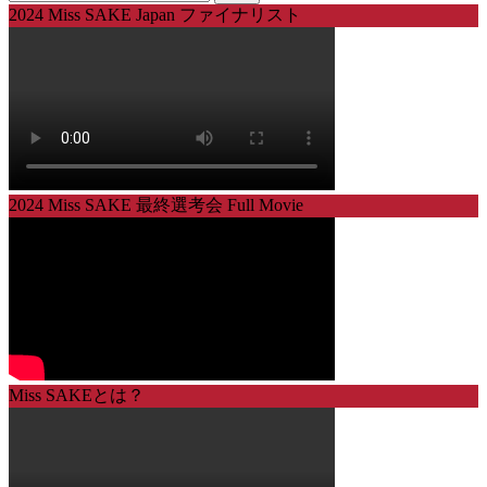
索:
2024 Miss SAKE Japan ファイナリスト
2024 Miss SAKE 最終選考会 Full Movie
Miss SAKEとは？