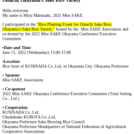
Omachi, Okayama’s Sake Rice Variety
Hello everyone.
My name is Miyu Matsuzaki, 2021 Miss SAKE.
I participated in the
“Rice Planting Event for Omachi Sake Rice,
Okayama’s Sake Rice Variety,”
hosted by the Miss SAKE Association and
co-hosted by the 2022 Miss SAKE Okayama Conference Executive
Committee.
▪️
Date and Time
June 15, 2022 (Wednesday) 13:00-15:00
▪️
Location
Rice farm of KUNISADA Co.,Ltd, in Okayama City, Okayama Prefecture
▪️
Sponsor
Miss SAKE Association
▪️
Co-sponsor
2022 Miss SAKE Okayama Conference Executive Committee (Total Setting
Co., Ltd.)
▪️
Cooperation
KUNISADA Co.,Ltd,
Chushikoku KUBOTA Co.,Ltd,
Okayama Prefecture Sake Brewing Rice Council
Okayama Prefecture Headquarters of National Federation of Agricultural
Cooperative Associations