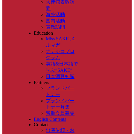
大使館表敬訪
問
海外活動
国内活動
表敬訪問
Education
Miss SAKE メ
ルマガ
ナデシコプロ
グラム
英語&日本語で
学ぶ”SAKE”
日本酒豆知識
Partners
ブランドパー
トナー
ブランドパー
トナー募集
賛助会員募集
English Contents
Contact
出演依頼・お