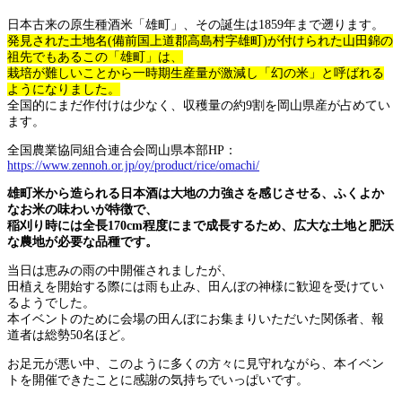
日本古来の原生種酒米「雄町」、その誕生は1859年まで遡ります。
発見された土地名(備前国上道郡高島村字雄町)が付けられた山田錦の
祖先でもあるこの「雄町」は、
栽培が難しいことから一時期生産量が激減し「幻の米」と呼ばれる
ようになりました。
全国的にまだ作付けは少なく、収穫量の約9割を岡山県産が占めてい
ます。
全国農業協同組合連合会岡山県本部HP：
https://www.zennoh.or.jp/oy/product/rice/omachi/
雄町米から造られる日本酒は大地の力強さを感じさせる、ふくよか
なお米の味わいが特徴で、
稲刈り時には全長170cm程度にまで成長するため、広大な土地と肥沃
な農地が必要な品種です。
当日は恵みの雨の中開催されましたが、
田植えを開始する際には雨も止み、田んぼの神様に歓迎を受けてい
るようでした。
本イベントのために会場の田んぼにお集まりいただいた関係者、報
道者は総勢50名ほど。
お足元が悪い中、このように多くの方々に見守れながら、本イベン
トを開催できたことに感謝の気持ちでいっぱいです。