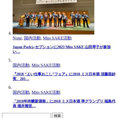
None
,
国内活動
,
Miss SAKE活動
Japan Packレセプションに2023 Miss SAKE 山田琴子が参加
い…
国内活動
,
Miss SAKE活動
『2018 “よい仕事おこし”フェア』に2018 ミス日本酒 須藤亜紗
実、201…
国内活動
,
Miss SAKE活動
「2018年吟醸新酒祭」に2018 ミス日本酒 準グランプリ 福島代
表 堀井雅世…
検