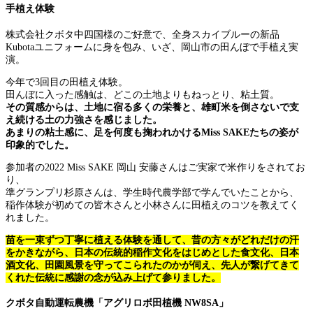
手植え体験
株式会社クボタ中四国様のご好意で、全身スカイブルーの新品
Kubotaユニフォームに身を包み、いざ、岡山市の田んぼで手植え実
演。
今年で3回目の田植え体験。
田んぼに入った感触は、どこの土地よりもねっとり、粘土質。
その質感からは、土地に宿る多くの栄養と、雄町米を倒さないで支
え続ける土の力強さを感じました。
あまりの粘土感に、足を何度も掬われかけるMiss SAKEたちの姿が
印象的でした。
参加者の2022 Miss SAKE 岡山 安藤さん
はご実家で米作りをされてお
り、
準グランプリ杉原さんは、学生時代農学部で学んでいたことから、
稲作体験が初めての皆木さんと小林さんに
田植えのコツを教えてく
れました。
苗を一束ずつ丁寧に植える体験を通して、
昔の方々がどれだけの汗
をかきながら、日本の伝統的稲作文化をはじめとした食文化、日本
酒文化、田園風景を守ってこられたのかが伺え、先人が繋げてきて
くれた伝統に感謝の念が込み上げて参りました。
クボタ自動運転農機「アグリロボ田植機 NW8SA」