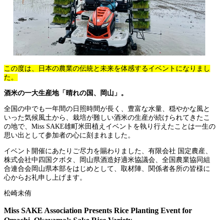
この度は、日本の農業の伝統と未来を体感するイベントになりまし
た。
酒米の一大生産地「晴れの国、岡山」。
全国の中でも一年間の日照時間が長く、豊富な水量、穏やかな風と
いった気候風土から、栽培が難しい酒米の生産が続けられてきたこ
の地で、Miss SAKE雄町米田植えイベントを執り行えたことは一生の
思い出として参加者の心に刻まれました。
イベント開催にあたりご尽力を賜わりました、有限会社 国定農産、
株式会社中四国クボタ、岡山県酒造好適米協議会、全国農業協同組
合連合会岡山県本部をはじめとして、取材陣、関係者各所の皆様
に
心からお礼申し上げます。
松崎未侑
Miss SAKE Association Presents Rice Planting Event for