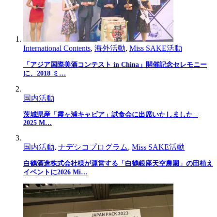
International Contents
,
海外活動
,
Miss SAKE活動
「アジア国際美酒コンテスト in China」開催記念セレモニー
に、2018 ミ…
国内活動
茨城県産「霞ヶ浦キャビア」試食会に出席いたしました –
2025 M…
国内活動
,
ナデシコプログラム
,
Miss SAKE活動
白鶴酒造株式会社様が運営する「白鶴銀座天空農園」の田植え
イベントに2026 Mi…