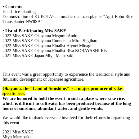
▪️
Contents
Hand-rice-planting
Demonstration of KUBOTA’s automatic rice transplanter “Agri-Robo Rice
Transplanter NW8SA”
▪️
List of Participating Miss SAKE
2022 Miss SAKE Okayama Megumi Ando
2022 Miss SAKE Okayama Runner-up Mirai Sugihara
2022 Miss SAKE Okayama Finalist Hiyori Minagi
2022 Miss SAKE Okayama Finalist Risa KOBAYASHI Risa
2021 Miss SAKE Japan Miyu Matsuzaki
This event was a great opportunity to experience the traditional style and
futuristic development of Japanese agriculture.
Okayama, the “Land of Sunshine,” is a major producer of sake-
specific rice.
We are honored to hold the event in such a place where sake rice,
which is difficult to cultivate, has been produced because of the long
hours of sunshine, abundant water, and gentle winds.
We would like to thank everyone involved for their efforts in organizing
this event.
2021 Miss SAKE
Miyu Matsuzaki