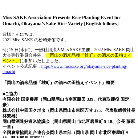
Miss SAKE Association Presents Rice Planting Event for
Omachi, Okayama’s Sake Rice Variety [English follows]
皆様こんにちは。
2021 Miss SAKE の松崎未侑です。
6月15 日(水)に、一般社団法人Miss SAKE主催、2022 Miss SAKE 岡山
大会実行委員会共催、
「岡山の酒米品種『雄町』の酒米の田植えイ
ベント」
に参加いたしました。
イベント公式記事：
https://www.misssake.org/okayama-rice-planting-
omachi
「岡山の酒米品種『雄町』の酒米の田植えイベント」概要
■ご協力
有限会社 国定農産（岡山県岡山市南区藤田 339、代表取締役 国定
豪）
株式会社中四国クボタ（岡山県岡山市東区宍甘 275、代表取締役社長
林繁雄）
岡山県酒造好適米協議会（岡山県岡山 市北区磨屋町 9-18、会長 藤原
一章）
全国農業協同組合連合会岡山県本部（岡山県 岡山市北区磨屋町 9-