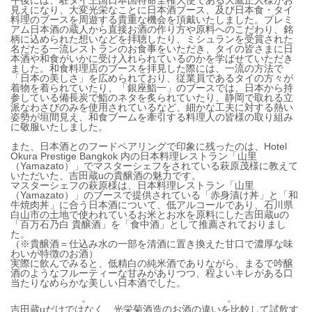
午後には、駐タイ王国日本国特命全権大使である大鷹正人様がお
見えになり、大変光栄なことに日本酒ブース、及び日本食・タイ
料理のブースを周遊する貴重な機会を頂戴いたしました。プレミ
アム日本酒の蔵人から直接お酒の作り方や原料へのこだわり、銘
柄に込められた想いなどを拝聴したり、ミシュランを受賞された
名だたる一流レストランのお食事をいただき、タイの皆さまに日
本酒や和食がいかに受け入れられているのかを学ばせていただき
ました。和食料理店のブースを拝見した際には、一流の方法で
「日本の美しさ」を広められており、従業員であるタイの方々が
着物を着られていたり、「銀座鮨一」のブースでは、日本から持
参している備長炭で鮨のネタを炙られていたり、静岡で取れる立
派なわさびのみを使用されているなど、細かな工夫に対する熱い
姿勢が垣間見え、和食ブームを牽引する料理人の皆様の取り組み
に敬服いたしました。
また、日本酒とのフードペアリングで印象に残ったのは、Hotel
Okura Prestige Bangkok 内の日本料理レストラン「山里
（Yamazato）」でマスターシェフをされている萩原茂様に教えて
いただいた、吉田蔵uの貴醸酒の魅力です。
マスターシェフの萩原様は、日本料理レストラン「山里
（Yamazato）」のブースで提供されている「赤身漬け丼」と「和
牛焼肉丼」に合う日本酒について、低アルコールであり、石川県
白山市の土地で使われているお米とお水を原料にした吉田蔵uの
「百万石乃白 貴醸酒」を「食中酒」として推薦されておりまし
た。
（※貴醸酒＝仕込み水の一部を清酒に置き換えた甘口で濃厚な味
わいが特徴のお酒）
実際に飲んでみると、低精白の純米酒でありながら、まるで吟醸
酒のようなフルーティーな甘みがありつつ、程よいキレがある口
当たりなめらかな美しい日本酒でした。
吉田蔵uだけではなく、光栄菊酒造のお酒の違いを比較して試飲す