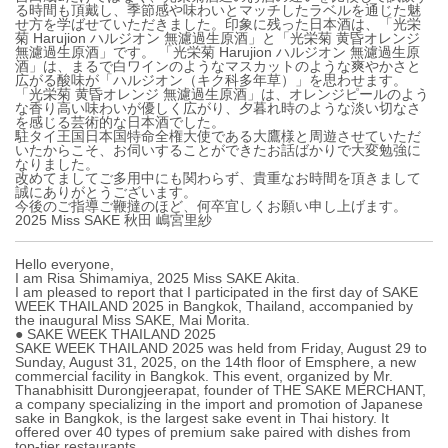
る時間も頂戴し、季節感や味わいとマッチしたラベルを通じた魅
せ方を学ばせていただきました。印象に残った日本酒は、「光栄
菊 Harujion ハルジオン 無濾過生原酒」と「光栄菊 黄昏オレンジ
無濾過生原酒」です。 「光栄菊 Harujion ハルジオン 無濾過生原
酒」は、まるで白ワインのようなマスカットのような爽やかさと
広がる酸味が「ハルジオン（キク科多年草）」を思わせます。
「光栄菊 黄昏オレンジ 無濾過生原酒」は、オレンジピールのよう
な香り高い味わいが優しく広がり、夕暮れ時のような淡い切なさ
を感じる芸術的な日本酒でした。
駐タイ王国日本国特命全権大使である大鷹様と周遊させていただ
いたからこそ、お伺いすることができたお話ばかりで大変勉強に
なりました。
改めてましてご多用中にも関わらず、貴重なお時間を頂きまして
誠にありがとうございます。
今後のご指導ご鞭撻のほど、何卒宜しくお願い申し上げます。
2025 Miss SAKE 秋田 嶋宮里紗
Hello everyone,
I am Risa Shimamiya, 2025 Miss SAKE Akita.
I am pleased to report that I participated in the first day of SAKE
WEEK THAILAND 2025 in Bangkok, Thailand, accompanied by
the inaugural Miss SAKE, Mai Morita.
● SAKE WEEK THAILAND 2025
SAKE WEEK THAILAND 2025 was held from Friday, August 29 to
Sunday, August 31, 2025, on the 14th floor of Emsphere, a new
commercial facility in Bangkok. This event, organized by Mr.
Thanabhisitt Durongjeerapat, founder of THE SAKE MERCHANT,
a company specializing in the import and promotion of Japanese
sake in Bangkok, is the largest sake event in Thai history. It
offered over 40 types of premium sake paired with dishes from
top-tier restaurants.