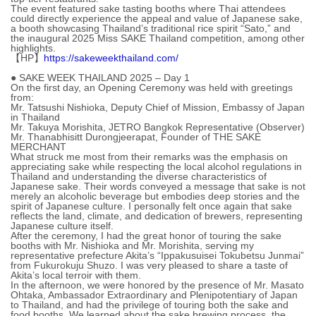
The event featured sake tasting booths where Thai attendees
could directly experience the appeal and value of Japanese sake,
a booth showcasing Thailand’s traditional rice spirit “Sato,” and
the inaugural 2025 Miss SAKE Thailand competition, among other
highlights.
【HP】
https://sakeweekthailand.com/
● SAKE WEEK THAILAND 2025 – Day 1
On the first day, an Opening Ceremony was held with greetings
from:
Mr. Tatsushi Nishioka, Deputy Chief of Mission, Embassy of Japan
in Thailand
Mr. Takuya Morishita, JETRO Bangkok Representative (Observer)
Mr. Thanabhisitt Durongjeerapat, Founder of THE SAKE
MERCHANT
What struck me most from their remarks was the emphasis on
appreciating sake while respecting the local alcohol regulations in
Thailand and understanding the diverse characteristics of
Japanese sake. Their words conveyed a message that sake is not
merely an alcoholic beverage but embodies deep stories and the
spirit of Japanese culture. I personally felt once again that sake
reflects the land, climate, and dedication of brewers, representing
Japanese culture itself.
After the ceremony, I had the great honor of touring the sake
booths with Mr. Nishioka and Mr. Morishita, serving my
representative prefecture Akita’s “Ippakusuisei Tokubetsu Junmai”
from Fukurokuju Shuzo. I was very pleased to share a taste of
Akita’s local terroir with them.
In the afternoon, we were honored by the presence of Mr. Masato
Ohtaka, Ambassador Extraordinary and Plenipotentiary of Japan
to Thailand, and had the privilege of touring both the sake and
food booths. We learned about the sake brewing process, the