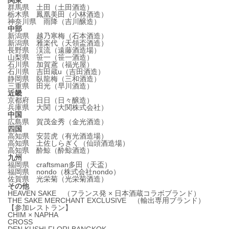
関東
群馬県 土田（土田酒造）
栃木県 鳳凰美田（小林酒造）
神奈川県 雨降（吉川醸造）
中部
新潟県 越乃寒梅（石本酒造）
新潟県 雅楽代（天領盃酒造）
長野県 渓流（遠藤酒造場）
山梨県 笹一（笹一酒造）
石川県 加賀鳶（福光屋）
石川県 吉田蔵u（吉田酒造）
静岡県 臥龍梅（三和酒造）
三重県 田光（早川酒造）
近畿
京都府 日日（日々醸造）
兵庫県 大関（大関株式会社）
中国
広島県 賀茂金秀（金光酒造）
四国
高知県 安芸虎（有光酒造場）
高知県 土佐しらぎく（仙頭酒造場）
高知県 酔鯨（酔鯨酒造）
九州
福岡県 craftsman多田（天盃）
福岡県 nondo（株式会社nondo）
佐賀県 光栄菊（光栄菊酒造）
その他
HEAVEN SAKE （フランス発 × 日本酒蔵コラボブランド）
THE SAKE MERCHANT EXCLUSIVE （輸出専用ブランド）
【参加レストラン】
CHIM × NAPHA
CROSS