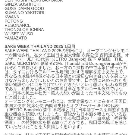
DEN KUSHI FLORI BANGKOK
GINZA SUSHI ICHI
GUSS DAMN GOOD
KUMA NO YAKITORI
KWANN
POTONG
RESONANCE
THONGLOR ICHIBA
WI-SET-WI-SO
YAMAZATO
SAKE WEEK THAILAND 2025 1日目
SAKE WEEK THAILAND 2025の初日には、オープニングセレモニ
ーが開催され、在タイ王国日本国大使館 次席公使 西岡達史様、オ
ブザーバー JETRO代表（JETRO Bangkok) 森下 卓哉様、THE
SAKE MERCHANT創業者のMr. Thanabhisitt Durongjeerapatがそ
れぞれご挨拶されました。お三方のご挨拶の中で印象に残ったの
は、タイにおけるアルコール規制に対する理解を踏まえた上で、
異なる地域性や特徴がある日本酒との適切な向き合い方を身につ
けながら楽しんでほしいとのお言葉です。日本酒に込められた奥
深い物語や心に目を向けていただきたいという想いが伝わる挨拶
であり、私自身も改めて日本酒は単なるアルコール飲料ではな
く、日本の風土や杜氏・蔵人の想いが詰まった日本文化そのもの
だと感じました。
オープニングセレモニー後には、大変光栄なことに在タイ王国日
本国大使館 次席公使 西岡達史様とオブザーバー JETRO代表
（JETRO Bangkok) 森下 卓哉様と共に日本酒ブースを周遊する貴
重な機会を頂戴いたしました。普段から日本酒を嗜まれている西
岡様と森下様に、私の代表県である秋田県の「一白水成（福禄寿
酒造）」の特別純米を振る舞うことができ、秋田県の風土を感じ
ていただけたことを大変嬉しく思います。