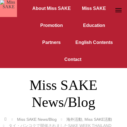
About Miss SAKE
Miss SAKE
Promotion
Education
Partners
English Contents
Contact
Miss SAKE
News/Blog
ホーム
Miss SAKE News/Blog
海外活動
,
Miss SAKE活動
タイ・バンコクで開催されましたSAKE WEEK THAILAND