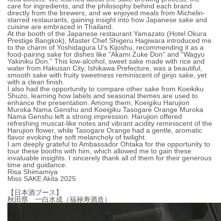
care for ingredients, and the philosophy behind each brand
directly from the brewers, and we enjoyed meals from Michelin-
starred restaurants, gaining insight into how Japanese sake and
cuisine are embraced in Thailand.
At the booth of the Japanese restaurant Yamazato (Hotel Okura
Prestige Bangkok), Master Chef Shigeru Hagiwara introduced me
to the charm of Yoshidagura U’s Kijoshu, recommending it as a
food-pairing sake for dishes like “Akami Zuke Don” and “Wagyu
Yakiniku Don.” This low-alcohol, sweet sake made with rice and
water from Hakusan City, Ishikawa Prefecture, was a beautiful,
smooth sake with fruity sweetness reminiscent of ginjo sake, yet
with a clean finish.
I also had the opportunity to compare other sake from Koeikiku
Shuzo, learning how labels and seasonal themes are used to
enhance the presentation. Among them, Koeigiku Harujion
Muroka Nama Genshu and Koeigiku Tasogare Orange Muroka
Nama Genshu left a strong impression. Harujion offered
refreshing muscat-like notes and vibrant acidity reminiscent of the
Harujion flower, while Tasogare Orange had a gentle, aromatic
flavor evoking the soft melancholy of twilight.
I am deeply grateful to Ambassador Ohtaka for the opportunity to
tour these booths with him, which allowed me to gain these
invaluable insights. I sincerely thank all of them for their generous
time and guidance.
Risa Shimamiya
Miss SAKE Akita 2025
【日本酒ブース】
秋田県 一白水成（福禄寿酒造）