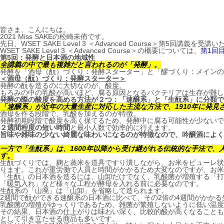
皆さま、こんにちは。
2021 Miss SAKEの松崎未侑です。
先日、WSET SAKE Level 3 ＜Advanced Course＞第5回講義を受
WSET SAKE Level 3 ＜Advanced Course＞の概要については、
第1回
第5回：発酵と日本酒の地域性
全講義の中で最も複雑だと言われるのが「発酵」。
発酵を「酒母（酛）づくり：発酵スターター」と「醪づくり：メインの
＜酒母（酛）づくり：発酵スターター＞
発酵の酛を造るのに大切なのが、酸度。
もろみの中の乳酸が高いほど、腐る原因となるバクテリアは生存が難し
発酵の際の酸度を高める方法が２つ：「速醸系」と「生酛系」に分類で
「速醸系」が近年の大量生産に対応した主流な方法で、1910年に発見
酒母を作る段階で、乳酸を加えるのが特徴。
発酵初期段階で酸度を高く保てるため、発酵中に腐る可能性が少ないで
２週間程度の短い時間
と最小人数で効率的に行えます。
旨味や雑味の少ない綺麗な味わいになるのが特徴なので、吟醸酒によく
一方で「生酛系」は、1600年以降から受け継がれる伝統的な手法で
す。
生酛づくりでは、麹と蒸米を道具ですり潰しながら、お米をピューレ状
ります。これが重労働で人員と時間がかかるため大変なのですが、お米
「生酛」の日本酒を造るには、山卸だけでなく、乳酸菌が増殖する「打
「暖気入れ」など様々な工程が酵母を入れる前に必要なのです。
生酛系の「山廃」は「山卸」を省略して造られます。
2週間で酛ができる速醸系の日本酒に比べて、その2倍の4週間がかかる
乳酸菌の増殖がゆっくりであるため、雑菌が繁殖しないように低い温度
その結果、日本酒の仕上がりは味わい深く、比較的酸が高くなることも
として引き立たせる商品も多いです。