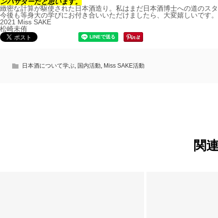
ンバサダーだと思います。
緻密な計算が駆使された日本酒造り。私はまだ日本酒博士への道のスタ
今後も等身大の学びにお付き合いいただけましたら、大変嬉しいです。
2021 Miss SAKE
松崎未侑
日本酒について学ぶ
,
国内活動
,
Miss SAKE活動
関