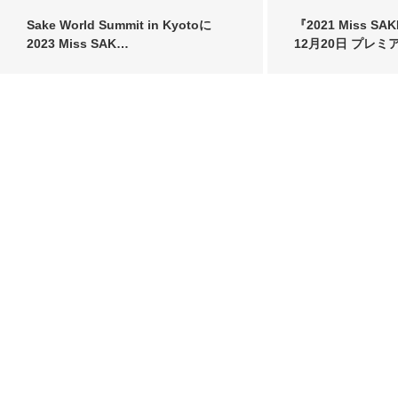
Sake World Summit in Kyotoに
『2021 Miss 
2023 Miss SAK…
12月20日 プレミ