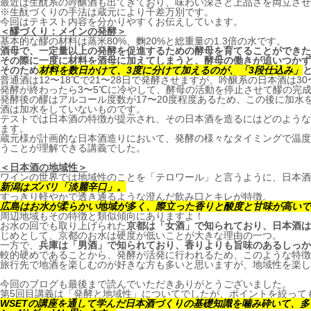
最近は生酛系の吟醸酒も出てきており、味わい深さと上品さを両立させ
※生酛づくりの手法は蔵元により千差万別です。
今回はテキスト内容を分かりやすくお伝えしています。
＜醪づくり：メインの発酵＞
基本的な醪の材料は蒸米80%、麴20%と総重量の1.3倍の水です。
酒母で、一定量以上の発酵を促進するための酵母を育てることができた
その際に一度に材料を酒母に加えてしまうと、酵母の働きが追いつかず
そのため
材料を数日かけて、3度に分けて加えるのが、「3段仕込み」
普通酒は12〜18℃で21〜28日で発酵させますが、吟醸系の日本酒は3
発酵が終わったら3〜5℃に冷やして、酵母の活動を停止させて醪の完
発酵後の醪はアルコール度数が17〜20度程度あるため、この後に加水
酒は加水をしていないものです。
テストでは日本酒の特徴が提示され、その日本酒を造るにはどのような
ます。
蔵元様が計画的な日本酒造りにおいて、発酵の様々なタイミングで温度
うことが理解できる講義でした。
＜日本酒の地域性＞
ワインの世界では地域性のことを「テロワール」と言うように、日本酒
新潟はズバリ「淡麗辛口」。
すっきり軽やかで透き通るような澄んだ飲み口とキレが特徴。
広島はお水が柔らかい地域が多く、際立った香りと酸度と甘味が高いで
周辺地域もその特徴と類似傾向にありますよ！
お水の回でも取り上げられた
京都は「女酒」で知られており、日本酒は
じめとして、京都のお水は硬度が低いことが大きな理由の一つ。
一方で、
兵庫は「男酒」で知られており、香りよりも旨味のあるしっか
較的硬めであることから、発酵が活発に行われるため、このような特徴
旅行先で地酒を楽しむのが好きな方も多いと思いますが、地域性を楽し
今回のブログも最後まで読んでいただきありがとうございました。
第5回目講義は「発酵と地域性」についてでしたが、ポイントを絞って
WSETの講座を通して学んだ日本酒づくりの基礎知識を噛み砕いて、