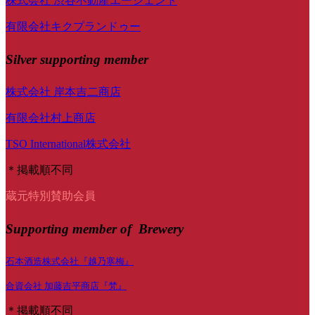
株式会社 渋谷不動産エージェント
有限会社キクプランドゥー
Silver supporting member
株式会社 岸本吉二商店
有限会社村上商店
TSO International株式会社
＊掲載順不同
蔵元特別賛助会員
Supporting member of Brewery
石本酒造株式会社『越乃寒梅』
合資会社 加藤吉平商店『梵』
＊掲載順不同