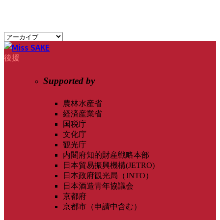
後援
Supported by
農林水産省
経済産業省
国税庁
文化庁
観光庁
内閣府知的財産戦略本部
日本貿易振興機構(JETRO)
日本政府観光局（JNTO）
日本酒造青年協議会
京都府
京都市（申請中含む）