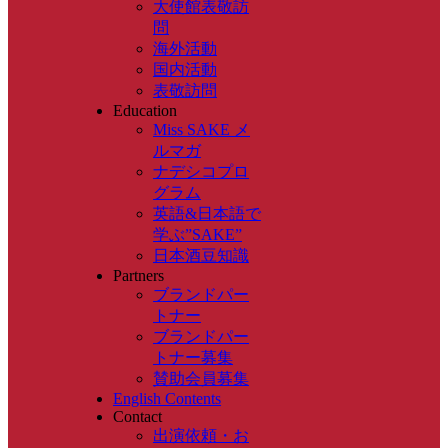
大使館表敬訪
問
海外活動
国内活動
表敬訪問
Education
Miss SAKE メ
ルマガ
ナデシコプロ
グラム
英語&日本語で
学ぶ”SAKE”
日本酒豆知識
Partners
ブランドパー
トナー
ブランドパー
トナー募集
賛助会員募集
English Contents
Contact
出演依頼・お