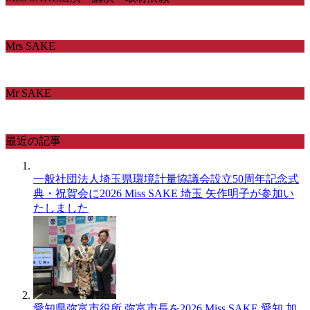
Mrs SAKE
Mr SAKE
最近の記事
一般社団法人埼玉県環境計量協議会設立50周年記念式
典・祝賀会に2026 Miss SAKE 埼玉 矢作明子が参加い
たしました
愛知県弥富市役所 弥富市長を2026 Miss SAKE 愛知 加