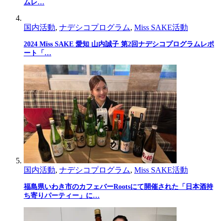
ムレ…
国内活動
,
ナデシコプログラム
,
Miss SAKE活動
2024 Miss SAKE 愛知 山内誠子 第2回ナデシコプログラムレポ
ート「…
国内活動
,
ナデシコプログラム
,
Miss SAKE活動
福島県いわき市のカフェバーRootsにて開催された「日本酒持
ち寄りパーティー」に…