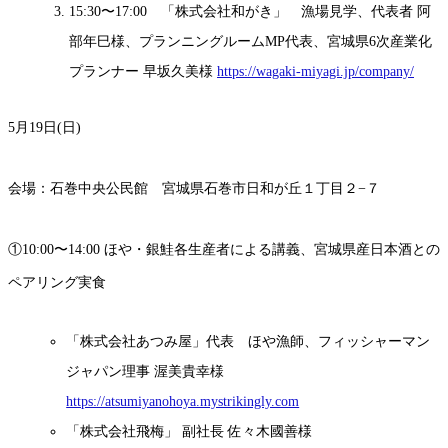
15:30〜17:00 「株式会社和がき」 漁場見学、代表者 阿
部年巳様、プランニングルームMP代表、宮城県6次産業化
プランナー 早坂久美様
https://wagaki-miyagi.jp/company/
5月19日(日)
会場：石巻中央公民館 宮城県石巻市日和が丘１丁目２−７
①10:00〜14:00 ほや・銀鮭各生産者による講義、宮城県産日本酒との
ペアリング実食
「株式会社あつみ屋」代表 ほや漁師、フィッシャーマン
ジャパン理事 渥美貴幸様
https://atsumiyanohoya.mystrikingly.com
「株式会社飛梅」 副社長 佐々木國善様