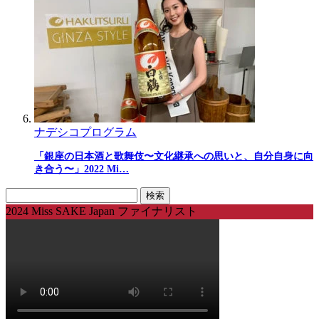
ナデシコプログラム
「銀座の日本酒と歌舞伎〜文化継承への思いと、自分自身に向
き合う〜」2022 Mi…
検
索:
2024 Miss SAKE Japan ファイナリスト