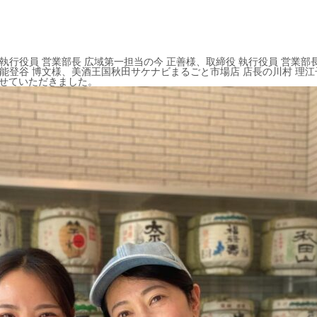
執行役員 営業部長 広域第一担当の今 正善様、取締役 執行役員 営業部
能登谷 博文様、美酒王国秋田サケナビまるごと市場店 店長の川村 理江
をさせていただきました。