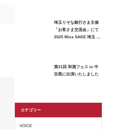
海が参加させていただき
ました
埼玉りそな銀行さま主催
「お客さま交流会」にて
2025 Miss SAKE 埼玉 石
﨑智子が日本酒をご紹介
させていただきました
第31回 和酒フェス in 中
目黒に出演いたしました
カテゴリー
VOICE