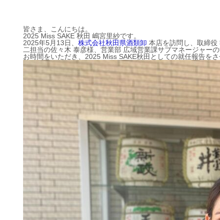
皆さま、こんにちは。
2025 Miss SAKE 秋田 嶋宮里紗です。
2025年5月13日、
株式会社秋田県酒類卸
本店を訪問し、取締役 
二担当の佐々木 泰彦様、営業部 広域営業課サブマネージャーの
お時間をいただき、2025 Miss SAKE秋田としての就任報告