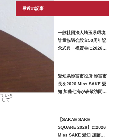
最近の記事
一般社団法人埼玉県環境
計量協議会設立50周年記
念式典・祝賀会に2026
Miss SAKE 埼玉 矢作明
子が参加いたしました
愛知県弥富市役所 弥富市
長を2026 Miss SAKE 愛
知 加藤七海が表敬訪問い
げていき
たしました
くして
【SAKAE SAKE
SQUARE 2026】に2026
Miss SAKE 愛知 加藤七