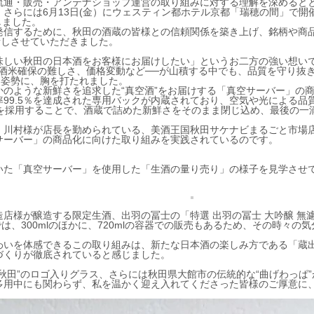
流通・販売・アンテナショップ運営の取り組みに対する理解を深めると
さらには6月13日(金）にウェスティン都ホテル京都「瑞穂の間」で開
たしました。
発信するために、秋田の酒蔵の皆様との信頼関係を築き上げ、銘柄や商
話しさせていただきました。
味しい秋田の日本酒をお客様にお届けしたい」というお二方の強い想い
酒米確保の難しさ、価格変動など──が山積する中でも、品質を守り抜
る姿勢に、胸を打たれました。
のような新鮮さを追求した“真空酒”をお届けする「真空サーバー」の
99.5％を達成された専用バックが内蔵されており、空気や光による品
を採用することで、酒蔵で詰めた新鮮さをそのまま閉じ込め、最後の一
、川村様が店長を勤められている、美酒王国秋田サケナビまるごと市場
サーバー」の商品化に向けた取り組みを実践されているのです。
いた「真空サーバー」を使用した「生酒の量り売り」の様子を見学させ
店様が醸造する限定生酒、出羽の冨士の「特選 出羽の冨士 大吟醸 無
は、300mlのほかに、720mlの容器での販売もあるため、その時々の気
わいを体感できるこの取り組みは、新たな日本酒の楽しみ方である「蔵
づくりが徹底されていると感じました。
秋田”のロゴ入りグラス、さらには秋田県大館市の伝統的な“曲げわっぱ”
多用中にも関わらず、私を温かく迎え入れてくださった皆様のご厚意に