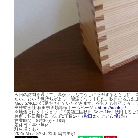
今回の訪問を通じて、温かいおもてなしに感謝するとともに、皆
たい」という気持ちがより一層強くなりました。秋田の地方創
Miss SAKEの活動をさせていただきます。今後とも何卒よろ
🔶株式会社 秋田県酒類卸様ホームページ：
https://asok.jp/
🔶
地酒セレクトショップ『美酒王国秋田 Sake-Navi 秋田まる
住所：秋田県秋田市卸町2丁目2-7（
秋田まるごと市場
1階）
営業時間：9時30分～19時
定休日：年中無休
駐車場：あり
2025 Miss SAKE 秋田 嶋宮里紗