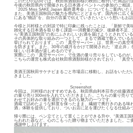
このたびの訪問では、秋田県酒類卸様の秋田に根付いた商品の
今後の秋田県内で開催される日本酒イベントへの参加のご相談、
「2025 Miss SAKE Japan 最終選考会」についてもご案内い
また、美酒王国秋田の魅力を県内にとどまらず、国内外に広く
にある“物語”を、自分の言葉で伝えていきたいという想いもお
今様と川村様との対談で特に印象に残ったことは、「新鮮で美
雑化する日本酒を取り巻く課題──消費量の減少、後継者不足、
ら“美酒王国秋田”の名にふさわしいお酒を届けようとされてい
その具体的な取り組みの一つとして、まるで酒蔵で飲んでいるか
挙げられております。この「真空サーバー」は、世界一の真空率
を防ぎます。また、30年の歳月をかけて開発された「逆止弁」
味しい日本酒が楽しめるのです。
実際にこの「真空サーバー」で生酒の量り売りをしているのが
こちらの運営も株式会社秋田県酒類卸様がされており、「真空
美酒王国秋田サケナビまるごと市場店に移動し、お話をいただ
きました。
Screenshot
今回は、川村様のおすすめである、秋田県由利本荘市の佐藤酒造
の量り売り300mlを入れていただきました。こちらの量り売りで
わせてお好みの量を選択できるのも魅力の一つです。
酒蔵で詰めたような鮮度を保ったまま、繊細で奥行きのある味
酒」体験を提供しており、ついお店に足を運びたくなる仕組み
帰り際には、ペン立てとして置くことができる升や、“美酒王国
らわれた器など、心のこもった贈り物までいただきました。ご
感謝申し上げます。