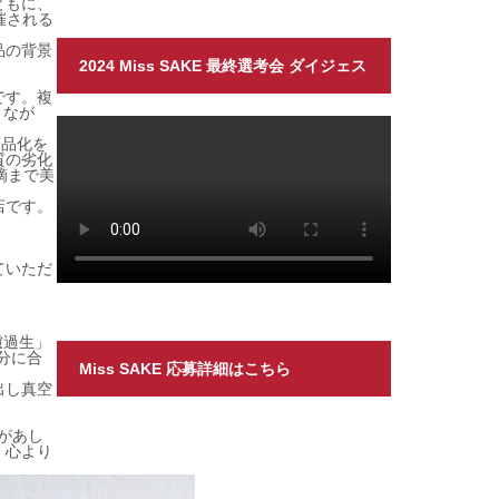
ともに、
催される
品の背景
2024 Miss SAKE 最終選考会 ダイジェス
です。複
きなが
ト
商品化を
質の劣化
滴まで美
店です。
ていただ
濾過生」
分に合
Miss SAKE 応募詳細はこちら
出し真空
があし
、心より