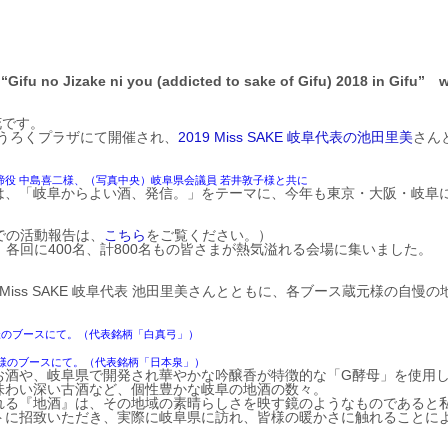
 “Gifu no Jizake ni you (addicted to sake of Gifu) 2018 in Gifu”
w
花です。
じゅうろくプラザにて開催され、
2019 Miss SAKE 岐阜代表の池田里美
さん
締役 中島喜二様、（写真中央）岐阜県会議員 若井敦子様と共に
は、「岐阜からよい酒、発信。」をテーマに、今年も東京・大阪・岐阜
会場での活動報告は、
こちら
をご覧ください。）
、各回に400名、計800名もの皆さまが熱気溢れる会場に集いました。
iss SAKE 岐阜代表 池田里美さんとともに、各ブース蔵元様の自慢の
様のブースにて。（代表銘柄「白真弓」）
社様のブースにて。（代表銘柄「日本泉」）
お酒や、岐阜県で開発され華やかな吟醸香が特徴的な「G酵母」を使用
味わい深い古酒など、個性豊かな岐阜の地酒の数々。
れる『地酒』は、その地域の素晴らしさを映す鏡のようなものであると
トに招致いただき、実際に岐阜県に訪れ、皆様の暖かさに触れることに