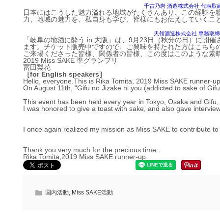
千古乃岩 酒造株式会社 代表取
日本にはこうした魅力溢れる地域がたくさんあり、この経験を糧と
力、地域の魅力を、私自身も学び、皆様にもお伝えしていくこ
天領酒造株式会社 専務取
「岐阜の地酒に酔う in 大阪」は、9月23日（秋分の日）に開催さ
ます。チケット販売中ですので、ご興味を持たれた方はこちら
ご来場くださった皆様、関係者の皆様、この度はこのような素
2019 Miss SAKE 準グランプリ
冨田梨花
［for English speakers］
Hello, everyone.This is Rika Tomita, 2019 Miss SAKE runner-up
On August 11th, “Gifu no Jizake ni you (addicted to sake of Gifu
This event has been held every year in Tokyo, Osaka and Gifu,
I was honored to give a toast with sake, and also gave intervie
I once again realized my mission as Miss SAKE to contribute t
Thank you very much for the precious time.
Rika Tomita,2019 Miss SAKE runner-up.
国内活動
,
Miss SAKE活動