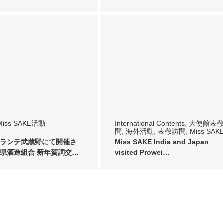
Miss SAKE活動
International Contents
,
大使館表
問
,
海外活動
,
表敬訪問
,
Miss SAK
動
,
ブランドパートナー
ランテ武蔵野にて開催さ
Miss SAKE India and Japan
県酒造組合 新年賀詞交換
visited Prowei…
5…