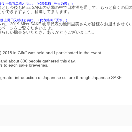
締役 中島喜二様と共に。（代表銘柄「
千古乃岩」 ）
し今後もMiss SAKEの活動の中で日本酒を通して、もっと多くの日
とができますよう、精進して参ります。
締役 上野田又輔様と共に。（代表銘柄「天領」）
れ、2019 Miss SAKE 岐阜代表の池田里美さんが皆様をお迎えさせて
のページをご覧くださいませ。
晴らしい機会をいただき、ありがとうございました。
.
) 2018 in Gifu” was held and I participated in the event.
 and about 800 people gathered this day.
ws to each sake breweries.
o greater introduction of Japanese culture through Japanese SAKE.