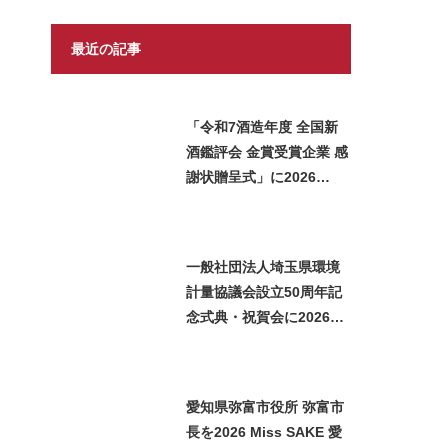
最近の記事
「令和7酒造年度 全国新
酒鑑評会 金賞受賞企業 感
謝状贈呈式」に2026
Miss SAKE 埼玉 矢作明
子が出席いたしました
一般社団法人埼玉県環境
計量協議会設立50周年記
念式典・祝賀会に2026
Miss SAKE 埼玉 矢作明
子が参加いたしました
愛知県弥富市役所 弥富市
長を2026 Miss SAKE 愛