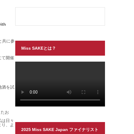
ith
と共に参
Miss SAKEとは？
にて開催
地酒を試
したお
私は日々
より、よ
2025 Miss SAKE Japan ファイナリスト