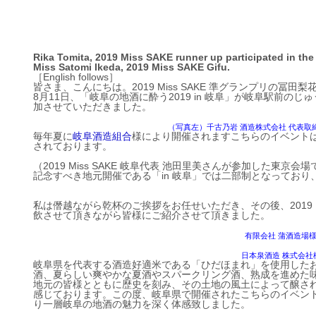
Rika Tomita, 2019 Miss SAKE runner up participated in the
Miss Satomi Ikeda, 2019 Miss SAKE Gifu.
［English follows］
皆さま、こんにちは。2019 Miss SAKE 準グランプリの冨田梨
8月11日、「岐阜の地酒に酔う2019 in 岐阜」が岐阜駅前の
加させていただきました。
（写真左）千古乃岩 酒造株式会社 代表取
毎年夏に
岐阜酒造組合
様により開催されますこちらのイベント
されております。
（2019 Miss SAKE 岐阜代表 池田里美さんが参加した東京
記念すべき地元開催である「in 岐阜」では二部制となっており
私は僭越ながら乾杯のご挨拶をお任せいただき、その後、2019 M
飲させて頂きながら皆様にご紹介させて頂きました。
有限会社 蒲酒造場
日本泉酒造 株式会
岐阜県を代表する酒造好適米である「ひだほまれ」を使用した
酒、夏らしい爽やかな夏酒やスパークリング酒、熟成を進めた
地元の皆様とともに歴史を刻み、その土地の風土によって醸さ
感じております。この度、岐阜県で開催されたこちらのイベン
り一層岐阜の地酒の魅力を深く体感致しました。