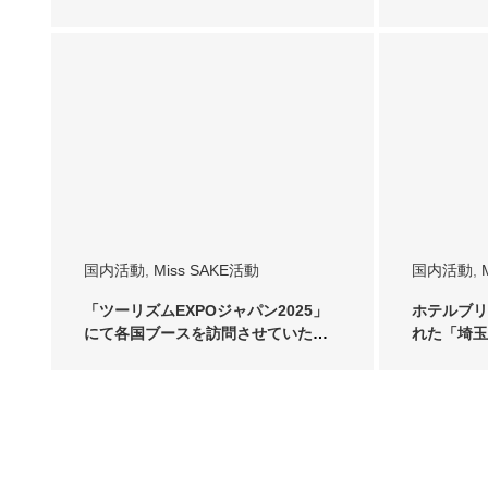
…
国内活動
,
Miss SAKE活動
国内活動
,
「ツーリズムEXPOジャパン2025」
ホテルブリ
にて各国ブースを訪問させていただ
れた「埼玉
きました …
会」に202