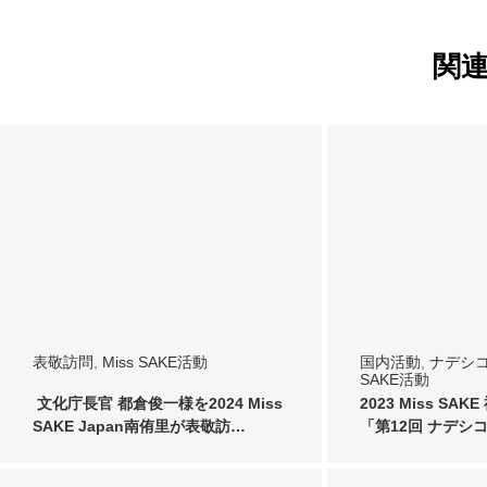
関
表敬訪問
,
Miss SAKE活動
国内活動
,
ナデシ
SAKE活動
文化庁長官 都倉俊一様を2024 Miss
2023 Miss SA
SAKE Japan南侑里が表敬訪…
「第12回 ナデシ