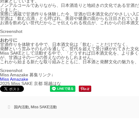
対象としています。
ノンアルコールでありながら、日本酒造りと地続きの文化である甘酒だ
じました。
実際に酒蔵で甘酒作りを体験した今、甘酒が日本酒文化の“やさしい入
甘酒は「飲む点滴」とも呼ばれ、美容や健康の面からも注目されていま
お酒を飲めない世代だからこそ伝えられる視点が、これからの日本酒文
Screenshot
⸻
おわりに
甘酒作りを体験する中で、日本酒文化は「飲む」ことだけでなく、
発酵という営みそのものを通して、世代を超えて受け継がれてきた文化
Miss SAKEとして活動する中で、「どうすれば日本酒文化を、より
が、甘酒はその一つの答えなのかもしれません。
これから始まる新たな取り組みとともに、日本酒と発酵文化の魅力を、
Screenshot
Miss Amazake 募集リンク↓
Miss Amazake
2025 Miss SAKE 京都 堀越はな
国内活動
,
Miss SAKE活動