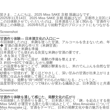
皆さま、こんにちは。2025 Miss SAKE 京都 堀越はなです。
2025年11月14日、2025 Miss SAKE 京都 堀越はなが、京都市
この日体験させていただいたのは、日本酒造りと深く関わる「甘酒作り
実はこの体験は、2026年5月より始動予定のプロジェクトにもつなが
Screenshot
⸻
甘酒作り体験― 日本酒文化の入口にー
今回体験したのは、米麹を使った甘酒。アルコールを含まないため、年
◆ 甘酒の基本的な作り方（米麹甘酒）
1. 蒸した米と米麹を準備
日本酒造りでも使われる良質な米麹が甘酒の要です。
2. 水を加えて混ぜる
米・麹・水を均一に混ぜ、発酵の準備を整えます。
3. 約55〜60℃で保温しながら発酵
この温度帯を保つことで、麹菌が酵素を出し、米のでんぷんを自然な甘
4. 数時間〜一晩で完成
砂糖を一切使わず、驚くほどやさしく、深い甘みの甘酒が出来上がりま
実際に仕込みを体験して感じたのは、
「甘酒は、発酵を“待つ時間”そのものが味になる」ということ。
温度管理や混ぜ方ひとつで味わいが変わる繊細さは、日本酒造りと共通
Screenshot
━━━━
甘酒作り体験を通して感じた、発酵文化の広がり
今回体験した甘酒作りを通して、日本酒と同じく「麹」を起点とする発
Miss SAKE が運営する新たな取り組みとして、Miss Amazake 
Miss Amazake は、甘酒をテーマに、日本の発酵文化や食の魅力