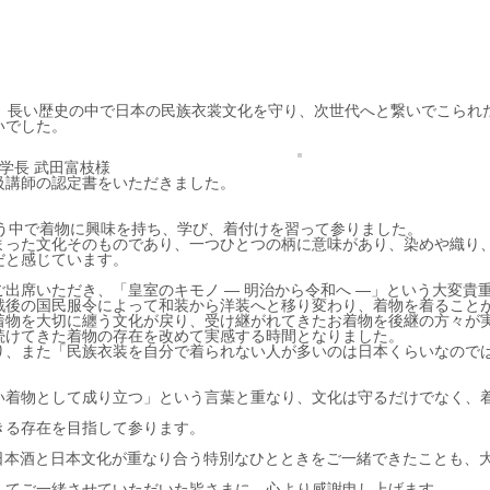
、長い歴史の中で日本の民族衣裳文化を守り、次世代へと繋いでこられ
いでした。
兼学長 武田富枝様
級講師の認定書をいただきました。
き合う中で着物に興味を持ち、学び、着付けを習って参りました。
まった文化そのものであり、一つひとつの柄に意味があり、染めや織り
だと感じています。
出席いただき、「皇室のキモノ ― 明治から令和へ ―」という大変貴
戦後の国民服令によって和装から洋装へと移り変わり、着物を着ること
着物を大切に纏う文化が戻り、受け継がれてきたお着物を後継の方々が
続けてきた着物の存在を改めて実感する時間となりました。
り、また「民族衣装を自分で着られない人が多いのは日本くらいなので
い着物として成り立つ」という言葉と重なり、文化は守るだけでなく、
きる存在を目指して参ります。
き、日本酒と日本文化が重なり合う特別なひとときをご一緒できたことも、
してご一緒させていただいた皆さまに、心より感謝申し上げます。