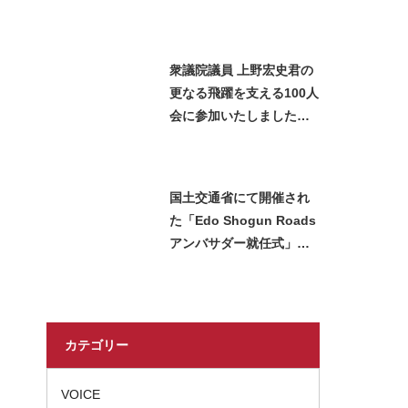
衆議院議員 上野宏史君の
更なる飛躍を支える100人
会に参加いたしました＿
2026 Miss SAKE Japan
長瀬志珠
国土交通省にて開催され
た「Edo Shogun Roads
アンバサダー就任式」に
2026 Miss SAKE 新潟の
山﨑 万央が参加いたしま
した
カテゴリー
VOICE