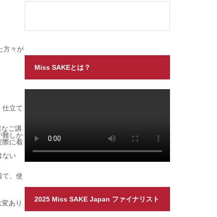
た方々が
Miss SAKEとは？
、仕立て
重なご講
が難しか
実際に着
はない
着て、使
2025 Miss SAKE Japan ファイナリスト
大変あり