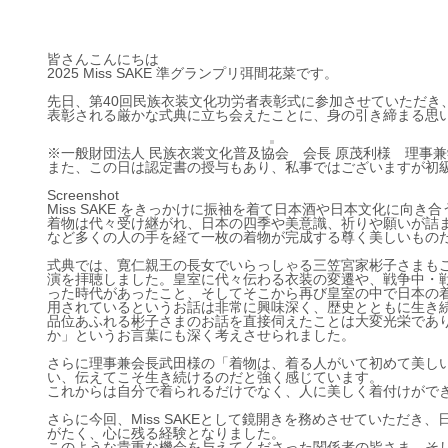
皆さんこんにちは
2025 Miss SAKE 準グランプリ弭間花菜です。
先日、第40回民族衣装文化功労者表彰式に参加させていただき
表彰される厳かな式典に立ち会えたことに、身の引き締まる思
※一般財団法人 民族衣裳文化普及協会 会長 原茂利様 理事
また、この日は認定書の授与もあり、私事ではございますが初
Screenshot
Miss SAKE をきっかけに振袖を着て日本酒や日本文化に向
着物は代々受け継がれ、日本の四季や美意識、祈りや願いが詰
など多くの人の手を経て一枚の着物が完成する尊く美しいもの
式典では、寛仁親王の長女でいらっしゃる三笠宮家彬子さまもご
演を拝聴しました。皇室に代々伝わる衣装の変遷や、戦争中・
った時代があったこと、そしてそこから再び皇室の中で日本の
用されているというお話は非常に興味深く、歴史とともに生き
品位あふれる彬子さまのお話を直接伺えたことは大変光栄であ
か」というお言葉にも深く考えさせられました。
さらに理事兼会長武田様の「着物は、着る人がいて初めて美し
い、伝えてこそ生き続けるのだと強く感じています。
これからは自分で着られるだけでなく、人に美しく着付けがで
さらに今回、Miss SAKEとして鏡開きを務めさせていただ
がたく、心に残る経験となりました。
このような貴重な機会を与えてくださった関係者の皆さま、そ