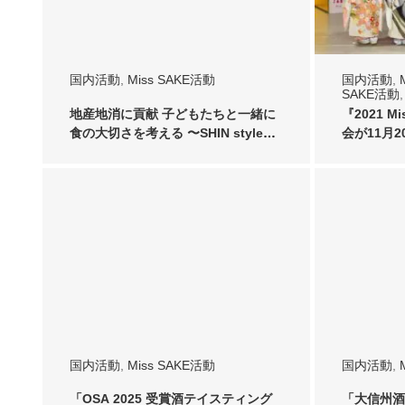
国内活動
,
Miss SAKE活動
国内活動
,
SAKE活動
News
地産地消に貢献 子どもたちと一緒に
『2021 M
食の大切さを考える 〜SHIN style
会が11月
様…
国内活動
,
Miss SAKE活動
国内活動
,
「OSA 2025 受賞酒テイスティング
「大信州酒