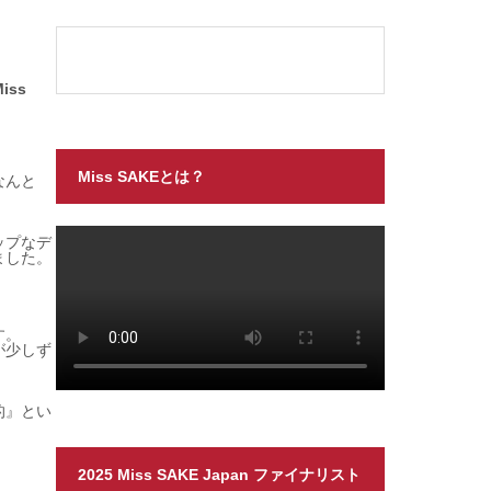
Miss
Miss SAKEとは？
なんと
ップなデ
ました。
す。
が少しず
的』とい
2025 Miss SAKE Japan ファイナリスト