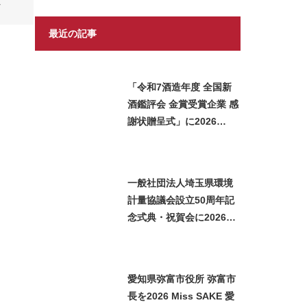
ム
最近の記事
「令和7酒造年度 全国新
酒鑑評会 金賞受賞企業 感
謝状贈呈式」に2026
Miss SAKE 埼玉 矢作明
子が出席いたしました
一般社団法人埼玉県環境
計量協議会設立50周年記
念式典・祝賀会に2026
Miss SAKE 埼玉 矢作明
子が参加いたしました
愛知県弥富市役所 弥富市
長を2026 Miss SAKE 愛