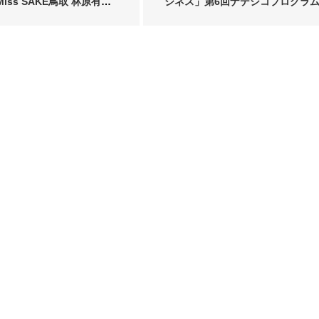
Miss SAKE鳥取 林原有
ジネス」第6回ナデシコプログラ