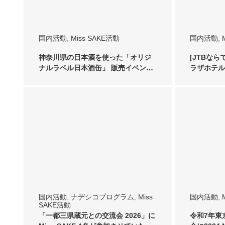
国内活動
,
Miss SAKE活動
国内活動
,
神奈川県の日本酒を使った「オリジ
[JTBな
ナルラベル日本酒缶」 販売イベント
ラザホテル
にて2023 …
しをして…
国内活動
,
ナデシコプログラム
,
Miss
国内活動
,
SAKE活動
「一都三県蔵元との交流会 2026」に
令和7年東