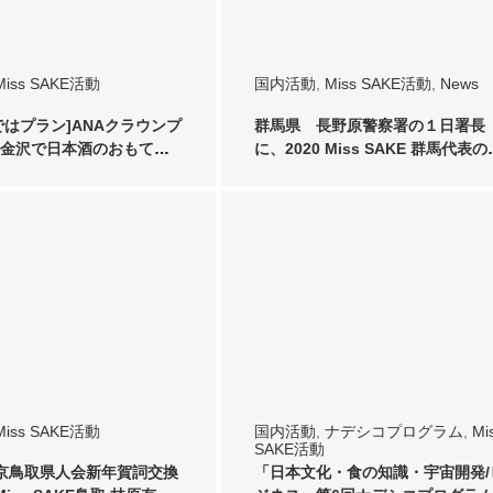
Miss SAKE活動
国内活動
,
Miss SAKE活動
,
News
らではプラン]ANAクラウンプ
群馬県 長野原警察署の１日署長
金沢で日本酒のおもてな
に、2020 Miss SAKE 群馬代表の
田友…
Miss SAKE活動
国内活動
,
ナデシコプログラム
,
Mi
SAKE活動
京鳥取県人会新年賀詞交換
「日本文化・食の知識・宇宙開発/