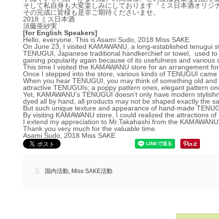
そして私自身も大変楽しみにしております『ミス日本酒オリジ
その完成に皆様も是非ご期待くださいませ。
2018 ミス日本酒
須藤亜紗実
[for English Speakers]
Hello, everyone. This is Asami Sudo, 2018 Miss SAKE.
On June 23, I visited KAMAWANU, a long-established tenugui s
TENUGUI, Japanese traditional handkerchief or towel,
used to 
gaining popularity again because of its usefulness and various 
This time I visited the KAMAWANU store for an arrangement fo
Once I stepped into the store, various kinds of TENUGUI came i
When you hear TENUGUI, you may think of something old and out
attractive TENUGUIs; a poppy pattern ones, elegant pattern on
Yet, KAMAWANU’s TENUGUI doesn’t only have modern stylishness
dyed all by hand, all products may not be shaped exactly the
But such unique texture and appearance of hand-made TENUGUI
By visiting KAMAWANU store, I could realized the attractions of
I extend my appreciation to Mr.Takahashi from the KAMAWANU 
Thank you very much for the valuable time.
Asami Sudo, 2018 Miss SAKE
国内活動
,
Miss SAKE活動