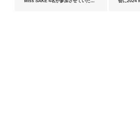
Miss SAKE 4名が参加させていた
会に2024 
だ…
香…