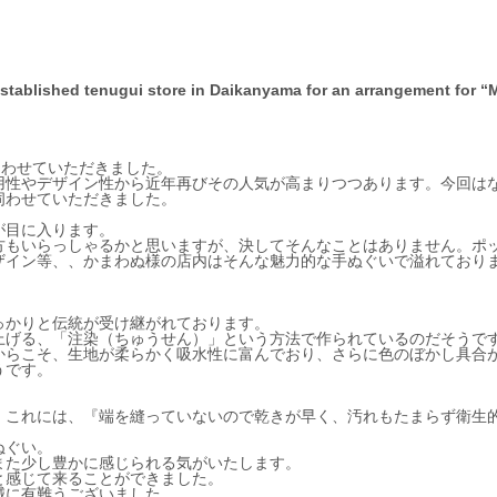
ablished tenugui store in Daikanyama for an arrangement for “
伺わせていただきました。
用性やデザイン性から近年再びその人気が高まりつつあります。今回は
伺わせていただきました。
が目に入ります。
方もいらっしゃるかと思いますが、決してそんなことはありません。ポ
ザイン等、、かまわぬ様の店内はそんな魅力的な手ぬぐいで溢れており
っかりと伝統が受け継がれております。
上げる、「注染（ちゅうせん）」という方法で作られているのだそうで
からこそ、生地が柔らかく吸水性に富んでおり、さらに色のぼかし具合
うです。
、これには、『端を縫っていないので乾きが早く、汚れもたまらず衛生
ぬぐい。
また少し豊かに感じられる気がいたします。
と感じて来ることができました。
誠に有難うございました。