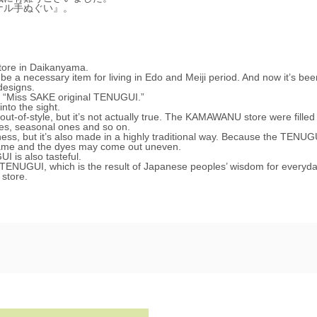
ナル手ぬぐい』。
tore in Daikanyama.
be a necessary item for living in Edo and Meiji period. And now it’s bee
designs.
r “Miss SAKE original TENUGUI.”
nto the sight.
-of-style, but it’s not actually true. The KAMAWANU store were filled
es, seasonal ones and so on.
, but it’s also made in a highly traditional way. Because the TENUGU
 same and the dyes may come out uneven.
 is also tasteful.
 TENUGUI, which is the result of Japanese peoples’ wisdom for everyday
store.