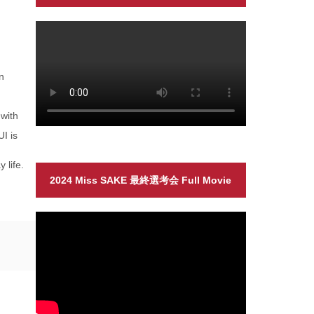
n
 with
I is
 life.
2024 Miss SAKE 最終選考会 Full Movie