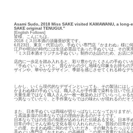
Asami Sudo, 2018 Miss SAKE visited KAMAWANU, a long-est
SAKE original TENUGUI.”
[English Follows]
皆様、こんにちは。
2018 ミス日本酒の須藤亜紗実です。
6月23日、東京・代官山の、手ぬぐい専門店『かまわぬ』様に
江戸や明治の時代には生活必需品であった手ぬぐいは、その実
『ミス日本酒オリジナル手ぬぐい』制作のお話のため、お店に
店内に一歩足を踏み入れると、彩り豊かなたくさんの手ぬぐい
『手ぬぐい』というと、昔ながらの少し地味な印象をお持ちの
ザインや、華やかなデザイン、季節を感じさせてくれる粋なデ
しかし、いくら現代的なデザインといっても、その製法にはし
かまわぬ様の手ぬぐいは、職人さんが手作業で染料を注いで仕
大量生産ではなく職人さんが一枚一枚染め上げていらっしゃる
つ異なっていたり、と手作業ならではの味わいが現れるのだそ
また、日本手ぬぐいは両端が切りっぱなしになっておりますが
う高温多湿の日本ならではの理由があるのだそうです。
日本ならではの生活の知恵が込められた伝統ある文化、日本手
日常の中にそんな粋な文化を取り入れられたら、普段の日常が
この度、かまわぬ様に伺わせていただき、その魅力をたっぷり
手ぬぐい専門店『かまわぬ』の高橋様、この度は貴重なお話を