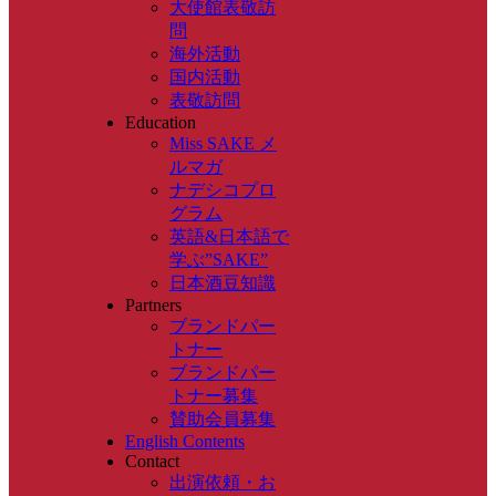
大使館表敬訪
問
海外活動
国内活動
表敬訪問
Education
Miss SAKE メ
ルマガ
ナデシコプロ
グラム
英語&日本語で
学ぶ”SAKE”
日本酒豆知識
Partners
ブランドパー
トナー
ブランドパー
トナー募集
賛助会員募集
English Contents
Contact
出演依頼・お