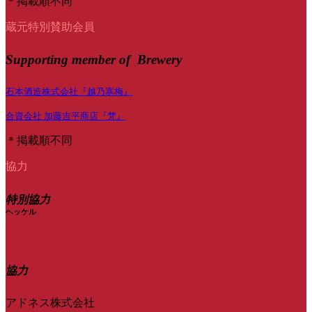
＊掲載順不同
蔵元特別賛助会員
Supporting member of Brewery
石本酒造株式会社『越乃寒梅』
合資会社 加藤吉平商店『梵』
＊掲載順不同
協力
特別協力
ヘッケル
協力
アドネス株式会社