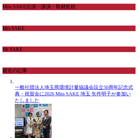
Miss SAKE出演・講演・取材依頼
Mrs SAKE
Mr SAKE
最近の記事
一般社団法人埼玉県環境計量協議会設立50周年記念式
典・祝賀会に2026 Miss SAKE 埼玉 矢作明子が参加い
たしました