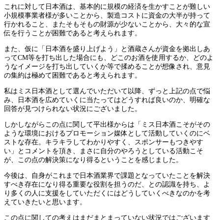
これに対して日本酒は、基本的に規模の経済を生かすことが難しい
小規模事業者様が多いことから、製造コストに資金の大半が持って
行かれること、またそもそもの財源が少ないことから、大々的な宣
伝を行うことが困難であると考えられます。
また、仮に「日本酒を盛り上げよう」と酒蔵さんが資金を拠出しあ
ってCM等を打ち出した場合にも、どこのお酒を使用するか、どのよ
うなイメージを打ち出していくか等で揉めることが想像され、意見
の集約は極めて困難であると考えられます。
私はミス日本酒として選んでいただいて以降、ずっと上記の点で悩
み、日本酒を広めていくに当たってはどうすれば良いのか、明確な
回答が見つけられない状況にございました。
しかしながらこの点に関して平出様からは「ミス日本酒こそがその
ような環境におけるプロモーション媒体として活動していくのにベ
ストな存在。キラキラしてわかりやすく、スポンサーもつきやす
い」とコメントを頂き、まさに自分のやろうとしている活動こそ
が、この点の解決策になり得るということを感じました。
今後は、自身がこれまで日本酒業界で課題となっていたことを解決
すべき存在になり得る重要な役割を担うのだ、との認識を持ち、よ
り多くの人に支援をしていただくにはどうしていくべきなのかを考
えていきたいと思います。
この点に関しての考えはまだまとまっていない状況ではございます