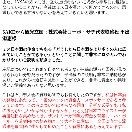
また、JAXAの方々には、立ち上げ間もないころから非常にお世話に
なっていることから、今後はミス日本酒として何ができるのか、恩
返しができる方法がないかを考えていきたいと思います。
SAKEから観光立国：株式会社コーポ・サチ代表取締役 平出
淑恵様
ミス日本酒の使命でもある「どうしたら日本酒をより多くの人に広
めていくことができるか」ということに関して非常にロジカルでわ
かりやすいご説明を頂きました。
左記についてはこれまで自身でも考えながら筋の通った回答が見つ
けられない分野だったのですが、平出様のご説明は非常に納得感が
あり、これからの道筋を見出すことができる、非常に貴重かつ興味
深いご講義であったなと思います。
これは石川県大会の質疑応答でもお答えしたのですが、
私は日本酒
の発展にあたって、一番のネックは資金力・スポンサーであると考
えています。この点についてはさらなる調査・分析が必要であり私
の考えが正しいかは分かりませんが、たとえば日本でウイスキーが
再度注目を集めたのは、サントリーが潤沢な資金を背景に「ハイボ
ール」を若者向けの飲み物として大々的に宣伝し、全国に有する流
通網を最大限に生かして広めたことが背景にあると考えています。