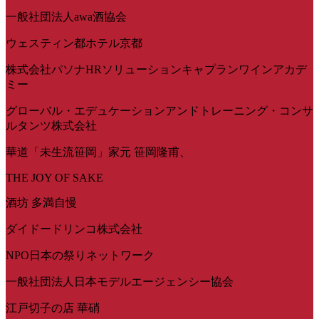
一般社団法人awa酒協会
ウェスティン都ホテル京都
株式会社パソナHRソリューションキャプランワインアカデ
ミー
グローバル・エデュケーションアンドトレーニング・コンサ
ルタンツ株式会社
華道「未生流笹岡」家元 笹岡隆甫、
THE JOY OF SAKE
酒坊 多満自慢
ダイドードリンコ株式会社
NPO日本の祭りネットワーク
一般社団法人日本モデルエージェンシー協会
江戸切子の店 華硝