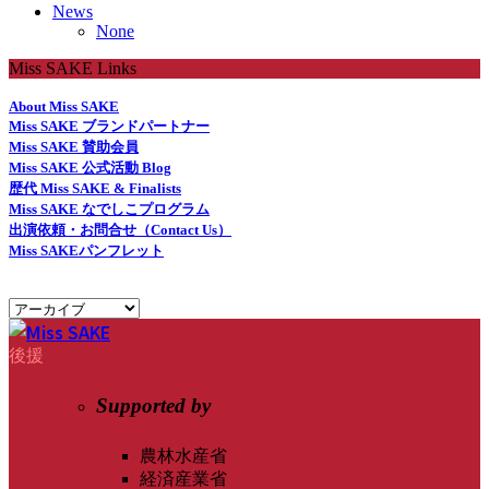
News
None
Miss SAKE Links
About Miss SAKE
Miss SAKE ブランドパートナー
Miss SAKE 賛助会員
Miss SAKE 公式活動 Blog
歴代 Miss SAKE & Finalists
Miss SAKE なでしこプログラム
出演依頼・お問合せ（Contact Us）
Miss SAKEパンフレット
後援
Supported by
農林水産省
経済産業省