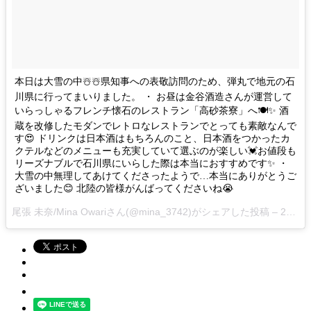
本日は大雪の中☃️☃️県知事への表敬訪問のため、弾丸で地元の石
川県に行ってまいりました。 ・ お昼は金谷酒造さんが運営して
いらっしゃるフレンチ懐石のレストラン「高砂茶寮」へ🍽✨ 酒
蔵を改修したモダンでレトロなレストランでとっても素敵なんで
す😍 ドリンクは日本酒はもちろんのこと、日本酒をつかったカ
クテルなどのメニューも充実していて選ぶのが楽しい💓お値段も
リーズナブルで石川県にいらした際は本当におすすめです✨ ・
大雪の中無理してあけてくださったようで…本当にありがとうご
ざいました😊 北陸の皆様がんばってくださいね😭
尾張 未奈/Mina Owariさん(@mina_3742)がシェアした投稿 –
2月 6, 2018 at 1:34午前 PST