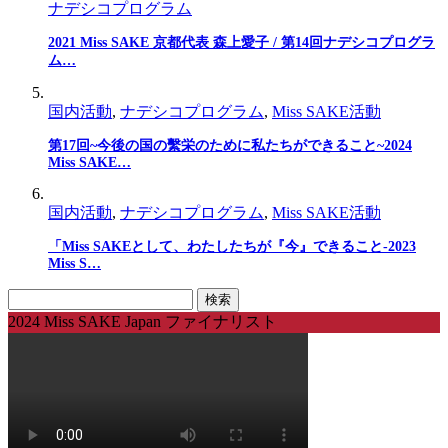
ナデシコプログラム
2021 Miss SAKE 京都代表 森上愛子 / 第14回ナデシコプログラ
ム…
国内活動
,
ナデシコプログラム
,
Miss SAKE活動
第17回~今後の国の繫栄のために私たちができること~2024
Miss SAKE…
国内活動
,
ナデシコプログラム
,
Miss SAKE活動
「Miss SAKEとして、わたしたちが『今』できること-2023
Miss S…
検
索:
2024 Miss SAKE Japan ファイナリスト