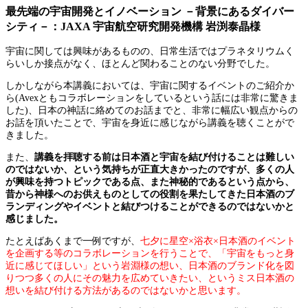
最先端の宇宙開発とイノベーション －背景にあるダイバー
シティ－：JAXA 宇宙航空研究開発機構 岩渕泰晶様
宇宙に関しては興味があるものの、日常生活ではプラネタリウムく
らいしか接点がなく、ほとんど関わることのない分野でした。
しかしながら本講義においては、宇宙に関するイベントのご紹介か
ら(Avexともコラボレーションをしているという話には非常に驚きま
した)、日本の神話に絡めてのお話までと、非常に幅広い観点からの
お話を頂いたことで、宇宙を身近に感じながら講義を聴くことがで
きました。
また、
講義を拝聴する前は日本酒と宇宙を結び付けることは難しい
のではないか、という気持ちが正直大きかったのですが、多くの人
が興味を持つトピックである点、また神秘的であるという点から、
昔から神様へのお供えものとしての役割を果たしてきた日本酒のブ
ランディングやイベントと結びつけることができるのではないかと
感じました。
たとえばあくまで一例ですが、
七夕に星空×浴衣×日本酒のイベント
を企画する等のコラボレーションを行うことで、「宇宙をもっと身
近に感じてほしい」という岩淵様の想い、日本酒のブランド化を図
りつつ多くの人にその魅力を広めていきたい、というミス日本酒の
想いを結び付ける方法があるのではないかと思います。