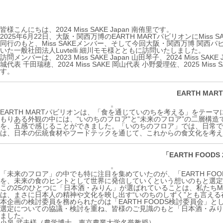
皆様こんにちは、2024 Miss SAKE Japan 南侑里です。
2025年6月22日、大阪・関西万博のEARTH MARTパビリオンにMi
同行のもと、Miss SAKEメンバー、そして今回大阪・関西万博 関西パビリ
いた一般社団法人Luvtelli 細川モモ様とともに訪問いたしました。
訪問メンバーは、2023 Miss SAKE Japan 山田琴子、2024 Miss SAKE Ja
城代表 千田瑞穂、2024 Miss SAKE 岡山代表 小野愛理佐、2025 Miss
す。
EARTH MA
EARTH MARTパビリオンは、「食を通じていのちを考える」をテ
もりある外観の中には、“いのちのフロア”と“未来のフロア”の二層構
を、五感で感じることができました。
「いのちのフロア」では、日常で
は、日本の伝統食材やフードテックを通じて、これからの食文化を考え
「EARTH FOOD
「未来のフロア」の中でも特に注目を集めていたのが、「EARTH FO
を、未来の食のヒントとして世界に発信していくという想いのもと選定
この25のひとつに「日本酒・みりん」が選ばれていることは、私たちMi
は、まさに日本人の精神や文化を映し出す“いのちのしずく”とも言える
本企画の検討委員を務められたのは
「EARTH FOODS検討委員会
選定についての協議・検討を重ね、皆様の
ご見識のもと「日本酒・み
ました。
小泉 武夫様（農学博士、東京農業大学名誉教授）