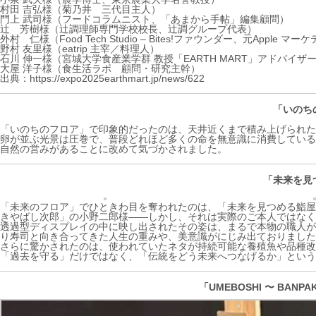
村田 吉弘様（菊乃井 三代目主人）
門上 武司様（フードコラムニスト、「あまから手帖」編集顧問）
辻 芳樹様（辻調理師専門学校校長、辻調グループ代表）
外村 仁様（Food Tech Studio – Bites!ファウンダー、元Apple 
野村 友里様（eatrip 主宰／料理人）
石川 伸一様（宮城大学食産業学群 教授「EARTH MART」アドバイザ
大屋 洋子様（食生活ラボ 顧問・研究主幹）
出典：https://expo2025earthmart.jp/news/622
「いのち
「いのちのフロア」で印象的だったのは、天井近くまで積み上げられた巨
卵が並ぶ光景は圧巻で、普段どれほど多くの命を無意識に消費している
自然の営みがあることに改めて気づかされました。
「未来を見
「未来のフロア」でひときわ目を奪われたのは、「未来を見つめる鮨屋
きやばし次郎」の小野二郎様――しかし、それは実際のご本人ではなく
透過型ディスプレイの中に映し出されたその姿は、まるで本物の職人が
り寿司と向き合ってきた人生の重みや、美意識がにじみ出ておりました
さらに驚かされたのは、使われていたネタが持続可能な養殖魚や品種改
「過去を守る」だけではなく、「伝統をどう未来へつなげるか」という
「UMEBOSHI 〜 BANPAK