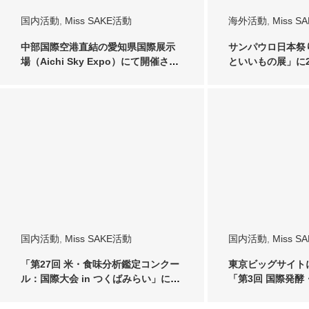
国内活動
,
Miss SAKE活動
海外活動
,
Miss S
中部国際空港直結の愛知県国際展示
サンパウロ日本祭
場（Aichi Sky Expo）にて開催され
といいもの展」に202
た…
…
国内活動
,
Miss SAKE活動
国内活動
,
Miss S
「第27回 米・食味分析鑑定コンクー
東京ビッグサイト
ル：国際大会 in つくばみらい」に参
「第3回 国際発
加させ…
に2024 M…