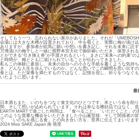
そしてもう一つ、忘れられない展示がありました。それが「UMEBOSHI 〜 BA
会場には大きな木樽が設置されており、中を覗くと、実際に梅が漬け込
ありますが、参加者が絵馬に願いや想いを書き記し、それを未来に託す
万博漬けの梅干しと一緒に熊野本宮大社で御祈祷いただき、保管される
とができる“引き換え券”が手渡されるという、まさに“未来への約束”
と時間が、梅とともに漬けられていることが伝わってきました。
私もこの体験に参加し、未来の自分への小さな手紙を書くような気持ち
き、どんな人生を歩んでいるのか。どんな思いでこの瞬間を思い出すの
食とは、ただ栄養を満たすものではなく、記憶を宿し、祈りをつなぐも
いたように思います。
最
日本酒もまた、いのちをつなぐ食文化のひとつです。米という命を削り
間、そして想いが込められています。それは単なる嗜好品ではなく、造
EARTH MARTで過ごした時間は、「食べること」「いただくこと
このような貴重な機会をいただきました小山薫堂様、そして関係者の皆
て、「いのちを感じる食」との向き合い方を、世界に伝えてまいります
2024 Miss SAKE Japan 南 侑里