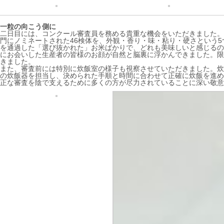
一粒の向こう側に
二日目には、コンクール審査員を務める貴重な機会をいただきました。
門にノミネートされた46検体を、外観・香り・味・粘り・硬さという
を通過した「選び抜かれた」お米ばかりで、どれも美味しいと感じるの
にお会いした生産者の皆様のお顔が自然と脳裏に浮かんできました。限
きました。
また、審査前には特別に炊飯室の様子も視察させていただきました。炊
の炊飯器を担当し、決められた手順と時間に合わせて正確に炊飯を進め
正な審査を陰で支えるために多くの方が尽力されていることに深い敬意