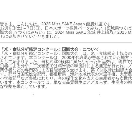
皆さま、こんにちは。2025 Miss SAKE Japan 館農知里です。
12月6日(土) – 7日(日)、日本スポーツ振興パークみらい（茨城県
際大会 in つくばみらい」に、2024 Miss SAKE 茨城 井上綿乃／2025 M
もに参加させていただきました。
「米・食味分析鑑定コンクール：国際大会」について
「米・食味分析鑑定コンクール：国際大会」は、米・食味鑑定士協会の
されています。本コンクールは、2000年代衰退が懸念されていた地
として始まりました。当初約400検体に満たなかった出品数は、現在で
別器による分析、二次審査では精米後の味度計による測定が行われ、ノ
関係者などの専門家による官能審査を受けます。第10回以降は国際大
す。部門は国際総合部門、都道府県・海外地域代表お米選手権、大型農業
小学校部門など多岐にわたり、今の稲作文化を支える生産者から次世代
います。本コンクールでは、単なる品質競争にとどまらず、生産者の挑
な役割を果たしています。