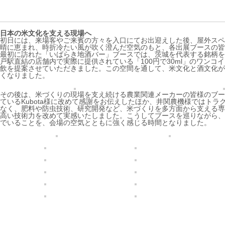
日本の米文化を支える現場へ
初日には、来場客やご来賓の方々を入口にてお出迎えした後、屋外スペ
晴に恵まれ、時折冷たい風が吹く澄んだ空気のもと、各出展ブースの皆
最初に訪れた「いばらき地酒バー」ブースでは、茨城を代表する銘柄を
戸駅直結の店舗内で実際に提供されている「100円で30ml」のワン
飲を提案させていただきました。この空間を通して、米文化と酒文化が
くなりました。
その後は、米づくりの現場を支え続ける農業関連メーカーの皆様のブースへ
ているKubota様に改めて感謝をお伝えしたほか、井関農機様ではト
なく、肥料や防虫技術、研究開発など、米づくりを多方面から支える専
高い技術力を改めて実感いたしました。こうしてブースを巡りながら、
でいることを、会場の空気とともに強く感じる時間となりました。