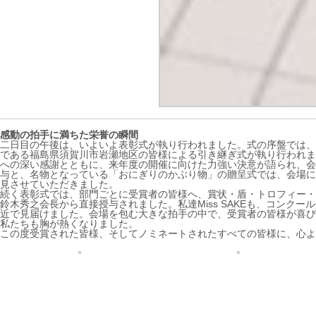
感動の拍手に満ちた栄誉の瞬間
二日目の午後は、いよいよ表彰式が執り行われました。式の序盤では、
である福島県須賀川市岩瀬地区の皆様による引き継ぎ式が執り行われま
への深い感謝とともに、来年度の開催に向けた力強い決意が語られ、会
与と、名物となっている「おにぎりのかぶり物」の贈呈式では、会場に
見させていただきました。
続く表彰式では、部門ごとに受賞者の皆様へ、賞状・盾・トロフィー・
鈴木秀之会長から直接授与されました。私達Miss SAKEも、コンク
近で見届けました。会場を包む大きな拍手の中で、受賞者の皆様が喜び
私たちも胸が熱くなりました。
この度受賞された皆様、そしてノミネートされたすべての皆様に、心よ