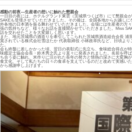
感動の前夜―生産者の想いに触れた懇親会
一日目の夜には、ホテルグランド東雲（茨城県つくば市）にて懇親会が
SAKEも登壇させていただきました。その後は、全国各地からお越しに
外各地の日本酒を振る舞わせていただきました。会場には生産者の方々
張の気持ちなど、様々なお話を直接聞かせていただきました。Miss S
話を交わせたことを大変嬉しく思います。
また、地元茨城県の酒造りを牽引してこられた茨城県酒造組合会長 浦
賞されている株式会社雪ほたか 代表取締役 小林政幸氏など、日頃よ
た。
会も終盤に差しかかった頃、翌日の表彰式に先立ち、食味総合得点が特
味鑑定士協会会長・鈴木秀之氏より直々に発表されました。名前を呼ば
ち合う姿に触れ、米作りに注がれた長年の努力と情熱の深さに大変胸が
食文化、そして私たちの日々の食卓を支えているのだと改めて実感いた
から感謝申し上げます。